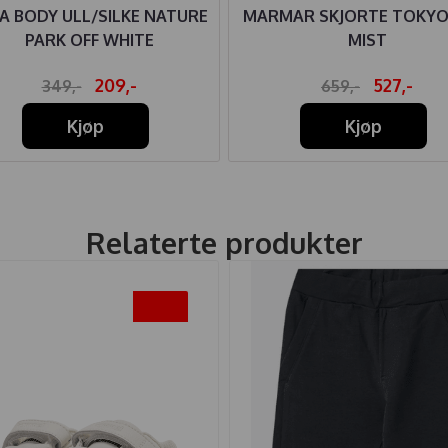
A BODY ULL/SILKE NATURE
MARMAR SKJORTE TOKYO
PARK OFF WHITE
MIST
209,-
527,-
349,-
659,-
Kjøp
Kjøp
Relaterte produkter
-20%