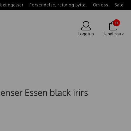
betingelser
Forsendelse, retur og bytte.
Om oss
Salg
0
Logg inn
Handlekurv
nser Essen black irirs