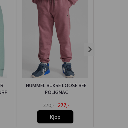
ER
HUMMEL BUKSE LOOSE BEE
HUMMEL J
URF
POLIGNAC
277,-
370,-
55
Kjøp