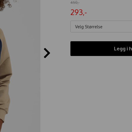
450,-
293,-
Velg Størrelse
Legg i 