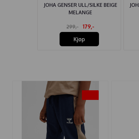
L HANDDRAWN
JOHA GENSER ULL/SILKE BEIGE
JOH
 BEIGE
MELANGE
79,-
179,-
299,-
Kjøp
-35%