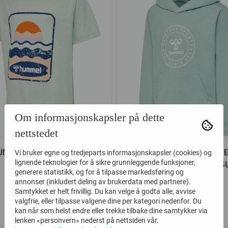
Om informasjonskapsler på dette
nettstedet
UMMEL T-SKJORTE SONNI
HUMMEL HETTEGENS
Vi bruker egne og tredjeparts informasjonskapsler (cookies) og
lignende teknologier for å sikre grunnleggende funksjoner,
SURF SPRAY
CUATRO CIRCLE BLUE S
generere statistikk, og for å tilpasse markedsføring og
annonser (inkludert deling av brukerdata med partnere).
150,-
215,-
300,-
430,-
Samtykket er helt frivillig. Du kan velge å godta alle, avvise
valgfrie, eller tilpasse valgene dine per kategori nedenfor. Du
Kjøp
Kjøp
kan når som helst endre eller trekke tilbake dine samtykker via
lenken «personvern» nederst på nettsiden vår.