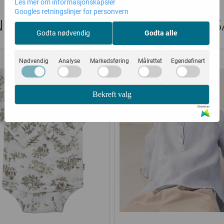
Les mer om informasjonskapsler
Googles retningslinjer for personvern
DER SOM SÅ PÅ DETTE SÅ OGS
Godta nødvendig
Godta alle
40%
20%
Nødvendig
Analyse
Markedsføring
Målrettet
Egendefinert
Bekreft valg
Drevet av