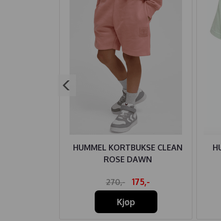
ORTE TESSA
HUMMEL KORTBUKSE CLEAN
H
RIS
ROSE DAWN
45,-
175,-
270,-
Kjøp