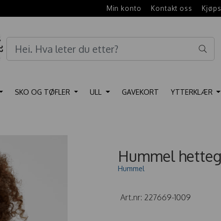
e
Min konto
Kontakt oss
Kjøps
SKO OG TØFLER
ULL
GAVEKORT
YTTERKLÆR
Hummel hettege
Hummel
Art.nr:
227669-1009