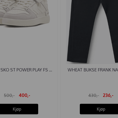
SKO ST POWER PLAY FS ...
WHEAT BUKSE FRANK NA
400,-
236,-
500,-
430,-
Kjøp
Kjøp