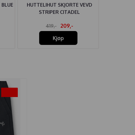
 BLUE
HUTTELIHUT SKJORTE VEVD
JOHA SUMM
STRIPER CITADEL
209,-
419,-
39
Kjøp
-45%