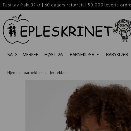
Fast lav frakt 39 kr
|
60 dagers returrett
|
50.000 leverte ordr
SALG
MERKER
HØST-26
BARNEKLÆR
BABYKLÆR
Hjem
barneklær
Jenteklær