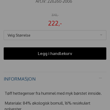
Art.nr:
226260-2006
370,-
222,-
Velg Størrelse
Legg i handlekurv
INFORMASJON
Tøff hettegenser fra hummel med myk børstet innside.
Materiale: 84% økologisk bomull, 16% resirkulert
polyester.