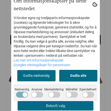
Om informasjonskapsler på dette
MOLO BUKSE AIDEN
MOLO BUKSE ANDY
nettstedet
CHARCOAL ...
GROWTH
Vi bruker egne og tredjeparts informasjonskapsler
(cookies) og lignende teknologier for å sikre
479,-
359,-
799,-
599,-
grunnleggende funksjoner, generere statistikk, og for å
tilpasse markedsføring og annonser (inkludert deling
av brukerdata med partnere). Samtykket er helt
Kjøp
Kjøp
frivillig. Du kan velge å godta alle, avvise valgfrie, eller
tilpasse valgene dine per kategori nedenfor. Du kan når
som helst endre eller trekke tilbake dine samtykker via
lenken «personvern» nederst på nettsiden vår.
Les mer om informasjonskapsler
-35%
-30%
Googles retningslinjer for personvern
Godta nødvendig
Godta alle
Nødvendig
Analyse
Markedsføring
Målrettet
Egendefinert
Bekreft valg