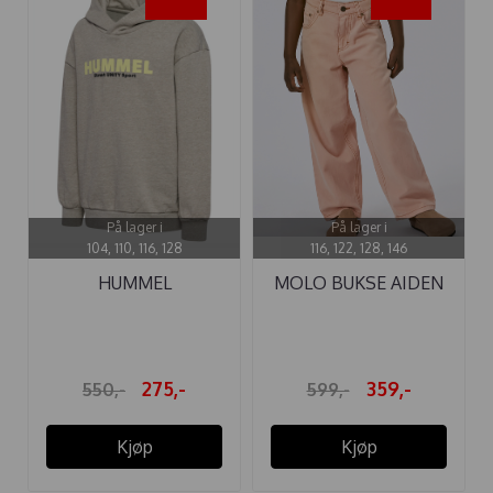
-50%
-40%
På lager i
På lager i
104, 110, 116, 128
116, 122, 128, 146
HUMMEL
MOLO BUKSE AIDEN
HETTEGENSER ZEN
PEACHES
SILVER ...
275,-
359,-
550,-
599,-
Kjøp
Kjøp