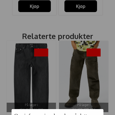
Kjøp
Kjøp
Relaterte produkter
-40%
-40%
På lager i
På lager i
134, 152, 146, 158
116, 122, 128, 134