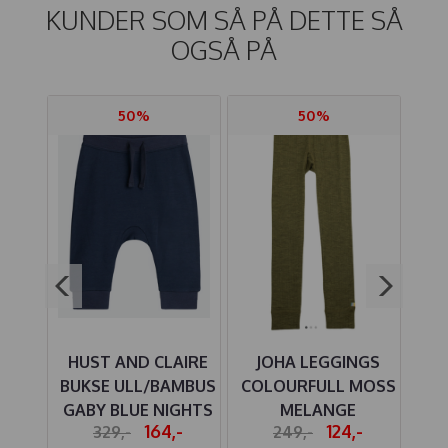
KUNDER SOM SÅ PÅ DETTE SÅ
OGSÅ PÅ
50%
50%
HUST AND CLAIRE
JOHA LEGGINGS
J
 ULL
BUKSE ULL/BAMBUS
COLOURFULL MOSS
GABY BLUE NIGHTS
MELANGE
PE
-
164,-
124,-
329,-
249,-
Å