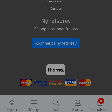
Personvern
Om oss
Nyhetsbrev
Få oppdateringer fra oss
Abonner på nyhetsbrev
0
Hjem
Meny
Søk
Konto
Handlekur