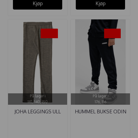
Kjøp
Kjøp
-50%
-35%
På lager i
På lager i
110, 140, 150
176, 116
JOHA LEGGINGS ULL
HUMMEL BUKSE ODIN
BEIGE
...