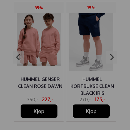
35%
35%
HUMMEL GENSER
HUMMEL
ER
CLEAN ROSE DAWN
KORTBUKSE CLEAN
KO
TED
BLACK IRIS
-
227,-
175,-
350,-
270,-
Kjøp
Kjøp