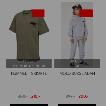
-30%
-50%
På lager i
På lager i
164, 176, 116, 122, 128, 140
98
HUMMEL T-SKJORTE
MOLO BUKSE ADAN
ARCHIE DUSTY ...
MARLED GREY
210,-
200,-
300,-
399,-