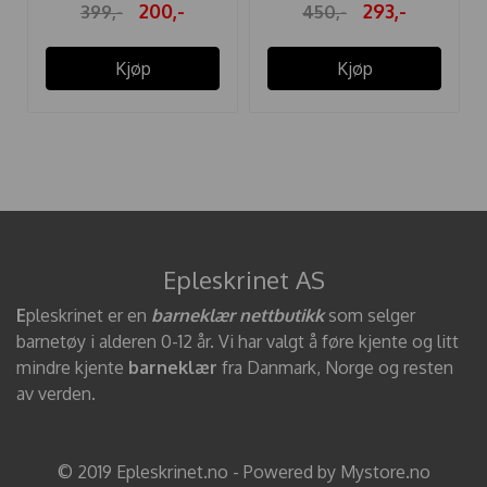
200,-
293,-
399,-
450,-
Kjøp
Kjøp
Epleskrinet AS
E
pleskrinet er en
barneklær nettbutikk
som selger
barnetøy i alderen 0-12 år. Vi har valgt å føre kjente og litt
mindre kjente
barneklær
fra Danmark, Norge og resten
av verden.
© 2019 Epleskrinet.no - Powered by Mystore.no