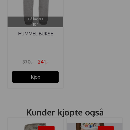
På lager i
104
HUMMEL BUKSE
CLEAN GRAY ...
241,-
370,-
Kjøp
Kunder kjøpte også