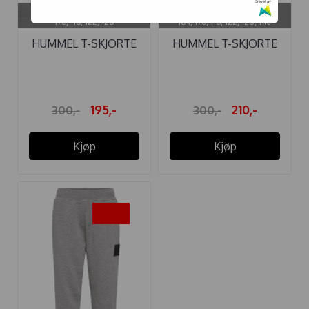
Drevet av
På lager i
På lager i
176, 116, 122, 128
164, 176, 116, 122, 128, 140
HUMMEL T-SKJORTE
HUMMEL T-SKJORTE
ARCHIE ...
ARCHIE DUSTY ...
195,-
210,-
300,-
300,-
Kjøp
Kjøp
-35%