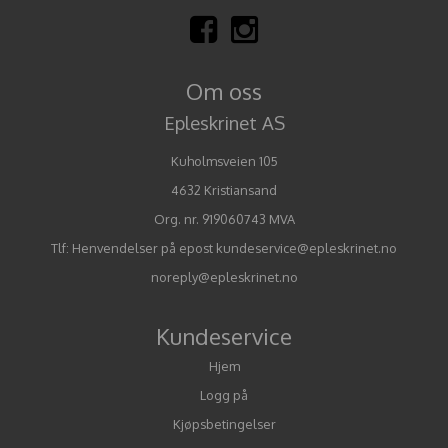
Om oss
Epleskrinet AS
Kuholmsveien 105
4632 Kristiansand
Org. nr. 919060743 MVA
Tlf:
Henvendelser på epost kundeservice@epleskrinet.no
noreply@epleskrinet.no
Kundeservice
Hjem
Logg på
Kjøpsbetingelser