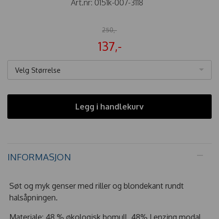
Art.nr:
0151k-007-3118
250,-
137,-
Velg Størrelse
Legg i handlekurv
INFORMASJON
Søt og myk genser med riller og blondekant rundt
halsåpningen.
Materiale: 48 % økologisk bomull, 48% Lenzing modal,