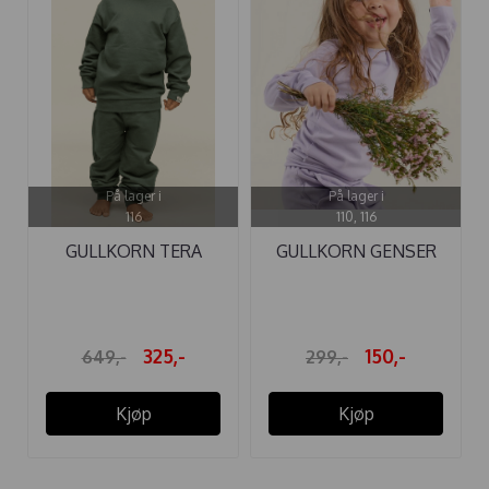
På lager i
På lager i
116
110, 116
GULLKORN TERA
GULLKORN GENSER
COLLEGE SETT ...
MUNTER ...
325,-
150,-
649,-
299,-
Kjøp
Kjøp