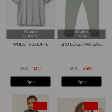
På lager i
På lager i
98, 104, 110
140-146
WHEAT T-SKJORTE
GRO BUKSE PAW SAGE
IRENE RIB ...
121,-
359,-
220,-
599,-
Kjøp
Kjøp
-50%
-50%