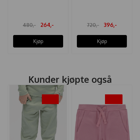
DRY ROSE
THERMOSTØVLER
DRIZZLE ...
264,-
396,-
480,-
720,-
Kjøp
Kjøp
Kunder kjøpte også
-30%
-50%