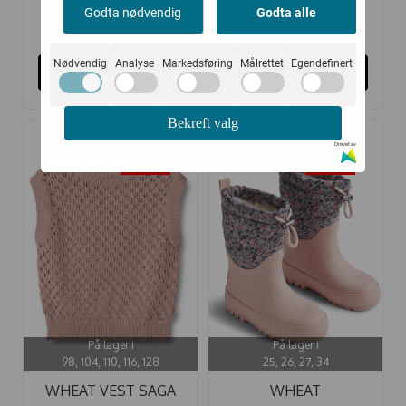
Godta nødvendig
Godta alle
302,-
341,-
550,-
620,-
Nødvendig
Analyse
Markedsføring
Målrettet
Egendefinert
Kjøp
Kjøp
Bekreft valg
Drevet av
-45%
-45%
På lager i
På lager i
98, 104, 110, 116, 128
25, 26, 27, 34
WHEAT VEST SAGA
WHEAT