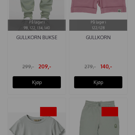
På lager i
På lager i
98, 122, 134, 140
122/128
GULLKORN BUKSE
GULLKORN
VILLVETTE WARM ...
KORTBUKSE
VILLVETTE ...
209,-
140,-
299,-
279,-
Kjøp
Kjøp
-45%
-40%