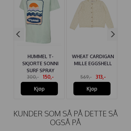
ER
HUMMEL T-
WHEAT CARDIGAN
W
ROSE
SKJORTE SONNI
MILLE EGGSHELL
B
SURF SPRAY
-
150,-
313,-
300,-
569,-
Kjøp
Kjøp
KUNDER SOM SÅ PÅ DETTE SÅ
OGSÅ PÅ