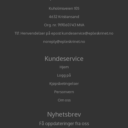
Kuholmsveien 105
4632 Kristiansand
Org. nr. 919060743 MVA
Tlf:
Henvendelser på epost kundeservice@epleskrinet.no
noreply@epleskrinet.no
Kundeservice
Hjem
Logg på
Kjøpsbetingelser
Personvern
Om oss
Nyhetsbrev
Få oppdateringer fra oss