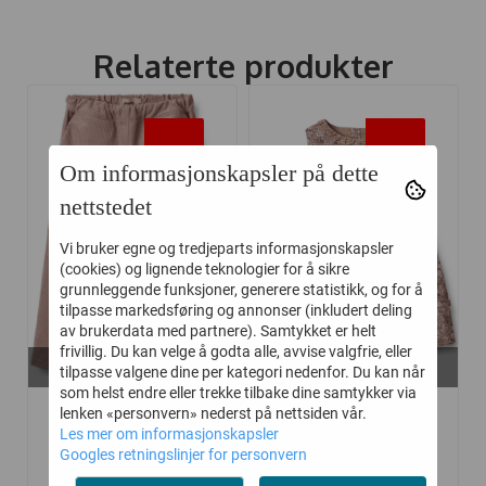
Relaterte produkter
-45%
-45%
Om informasjonskapsler på dette
nettstedet
Vi bruker egne og tredjeparts informasjonskapsler
(cookies) og lignende teknologier for å sikre
grunnleggende funksjoner, generere statistikk, og for å
tilpasse markedsføring og annonser (inkludert deling
av brukerdata med partnere). Samtykket er helt
frivillig. Du kan velge å godta alle, avvise valgfrie, eller
På lager i
På lager i
tilpasse valgene dine per kategori nedenfor. Du kan når
98, 104, 116
98
som helst endre eller trekke tilbake dine samtykker via
WHEAT BUKSE
WHEAT KJOLE ELMA
lenken «personvern» nederst på nettsiden vår.
Les mer om informasjonskapsler
THINKA DRY ROSE
ROSE SHADOW ...
Googles retningslinjer for personvern