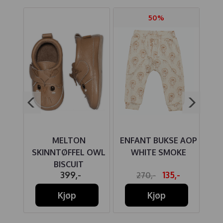
50%
ER
MELTON
ENFANT BUKSE AOP
LOUD
SKINNTØFFEL OWL
WHITE SMOKE
BISCUIT
V
-
399,-
135,-
270,-
Kjøp
Kjøp