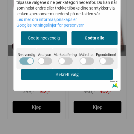
tilpasse valgene dine per kategori nedenfor. Du kan når
som helst endre eller trekke tilbake dine samtykker via
lenken «personvern» nederst på nettsiden vår.
Les mer om informasjonskapsler
Googles retningslinjer for personvern
Godta nødvendig
Godta alle
På lager i
På lager i
128/134, 92-98
98, 104, 116
Nødvendig
Analyse
Markedsføring
Målrettet
Egendefinert
MARMAR
WHEAT BUKSE
STRØMPEBUKSE
THINKA DRY ROSE
Bekreft valg
MARMAR ...
Drevet av
142,-
302,-
259,-
550,-
Kjøp
Kjøp