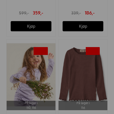
359,-
186,-
599,-
339,-
Kjøp
Kjøp
-50%
-45%
På lager i
På lager i
110, 116
116