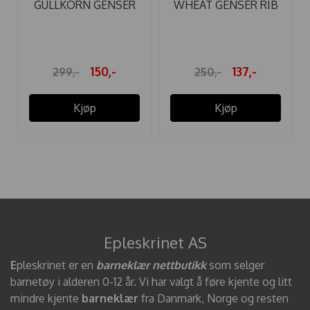
GULLKORN GENSER
WHEAT GENSER RIB
MUNTER ...
REESE ...
150,-
137,-
299,-
250,-
Kjøp
Kjøp
Epleskrinet AS
E
pleskrinet er en
barneklær nettbutikk
som selger
barnetøy i alderen 0-12 år. Vi har valgt å føre kjente og litt
mindre kjente
barneklær
fra Danmark, Norge og resten