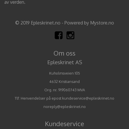
av verden.
© 2019 Epleskrinet.no - Powered by Mystore.no
Om oss
Epleskrinet AS
Kuholmsveien 105
4632 Kristiansand
Org. nr. 919060743 MVA
Tlf:
Henvendelser på epost kundeservice@epleskrinet.no
noreply@epleskrinet.no
Kundeservice