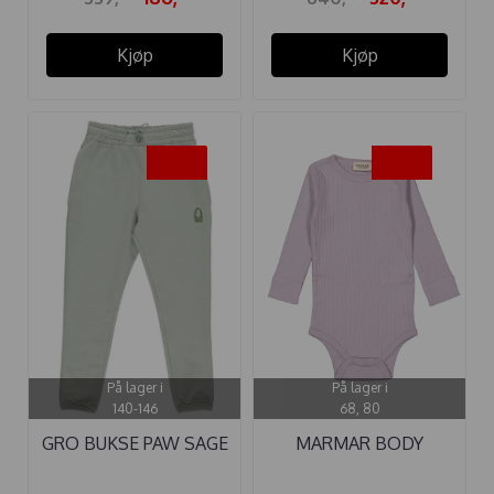
Kjøp
Kjøp
-40%
-45%
På lager i
På lager i
140-146
68, 80
GRO BUKSE PAW SAGE
MARMAR BODY
MODAL PLAIN LILAC ...