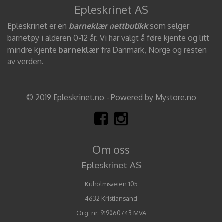
Epleskrinet AS
E
pleskrinet er en
barneklær nettbutikk
som selger
barnetøy i alderen 0-12 år. Vi har valgt å føre kjente og litt
mindre kjente
barneklær
fra Danmark, Norge og resten
av verden.
© 2019 Epleskrinet.no - Powered by Mystore.no
Om oss
Epleskrinet AS
Kuholmsveien 105
4632 Kristiansand
Org. nr. 919060743 MVA