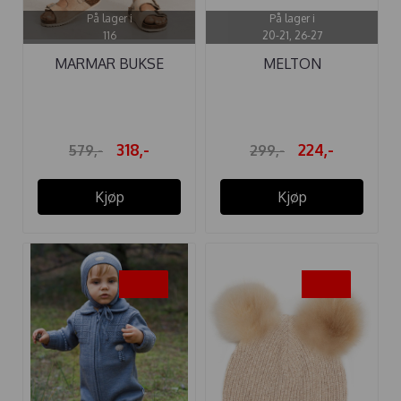
På lager i
På lager i
116
20-21, 26-27
MARMAR BUKSE
MELTON
PANTO SAND ...
SKINNTØFFEL
SEMSKET ...
318,-
224,-
579,-
299,-
Kjøp
Kjøp
-20%
-40%