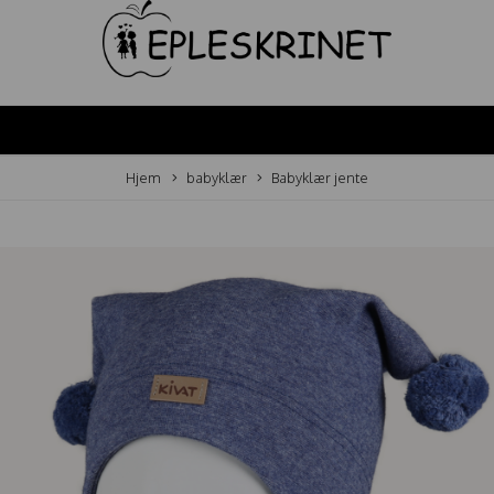
Hjem
babyklær
Babyklær jente