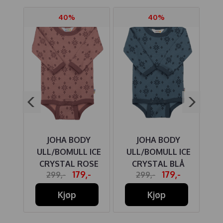
40%
40%
ONGS
JOHA BODY
JOHA BODY
KI
ULL/BOMULL ICE
ULL/BOMULL ICE
CRYSTAL ROSE
CRYSTAL BLÅ
BR
-
179,-
179,-
299,-
299,-
Kjøp
Kjøp