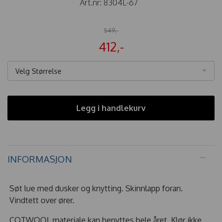
Art.nr:
8304L-67
549,-
412,-
Velg Størrelse
Legg i handlekurv
INFORMASJON
Søt lue med dusker og knytting. Skinnlapp foran.
Vindtett over ører.
COTWOOL materiale kan benyttes hele året. Klør ikke