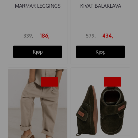
MARMAR LEGGINGS
KIVAT BALAKLAVA
MODAL STORM ...
BOMULL ...
186,-
434,-
339,-
579,-
Kjøp
Kjøp
-45%
-25%