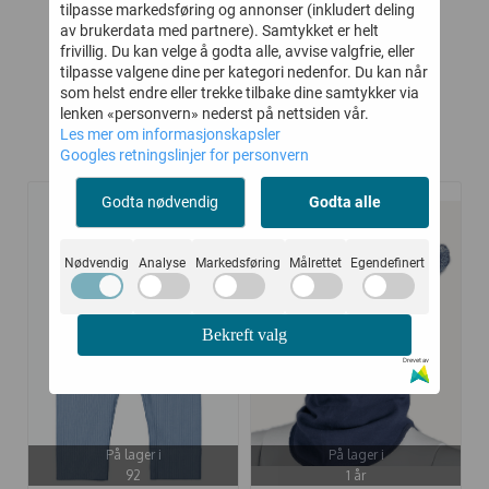
tilpasse markedsføring og annonser (inkludert deling
av brukerdata med partnere). Samtykket er helt
Kjøp
Kjøp
frivillig. Du kan velge å godta alle, avvise valgfrie, eller
tilpasse valgene dine per kategori nedenfor. Du kan når
som helst endre eller trekke tilbake dine samtykker via
lenken «personvern» nederst på nettsiden vår.
Les mer om informasjonskapsler
Kunder kjøpte også
Googles retningslinjer for personvern
Godta nødvendig
Godta alle
-45%
-25%
Nødvendig
Analyse
Markedsføring
Målrettet
Egendefinert
Bekreft valg
Drevet av
På lager i
På lager i
92
1 år