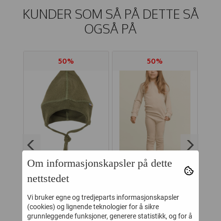
KUNDER SOM SÅ PÅ DETTE SÅ
OGSÅ PÅ
50%
50%
Om informasjonskapsler på dette
nettstedet
SE
JOHA LUE ULL
GULLKORN IDDE
E
SALVIE VEVD
ULL SETT BEIGE
Vi bruker egne og tredjeparts informasjonskapsler
OWN
BO
(cookies) og lignende teknologier for å sikre
-
124,-
349,-
249,-
699,-
grunnleggende funksjoner, generere statistikk, og for å