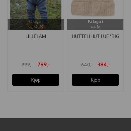
På lager i
På lager i
56, 62, 92
4-6 år
LILLELAM
HUTTELIHUT LUE "BIG
SPARKEDRESS ULL ...
PLYS" ...
799,-
384,-
999,-
640,-
Kjøp
Kjøp