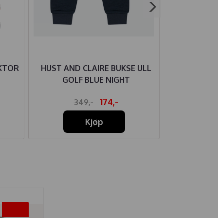
KTOR
HUST AND CLAIRE BUKSE ULL
HUTTELIH
GOLF BLUE NIGHT
STRI
174,-
349,-
41
Kjøp
-25%