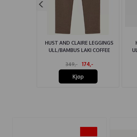
L HANDDRAWN
HUST AND CLAIRE LEGGINGS
 BEIGE
ULL/BAMBUS LAKI COFFEE
U
79,-
174,-
349,-
Kjøp
-50%