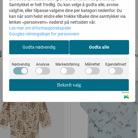
Samtykket er helt frivillig. Du kan velge å godta alle, avvise
valgfrie, eller tilpasse valgene dine per kategori nedenfor. Du
199,-
174,-
399,-
349,-
kan når som helst endre eller trekke tilbake dine samtykker via
lenken «personvern» nederst på nettsiden vår.
Kjøp
Kjøp
Les mer om informasjonskapsler
Googles retningslinjer for personvern
Godta nødvendig
Godta alle
DER SOM SÅ PÅ DETTE SÅ OGS
Nødvendig
Analyse
Markedsføring
Målrettet
Egendefinert
50%
30%
Bekreft valg
Drevet av