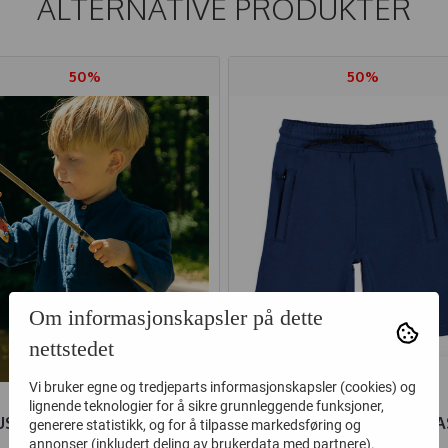
ALTERNATIVE PRODUKTER
50%
50%
Om informasjonskapsler på dette
nettstedet
Vi bruker egne og tredjeparts informasjonskapsler (cookies) og
lignende teknologier for å sikre grunnleggende funksjoner,
UST AND CLAIRE SKJORTE
MOLO KORTBUKSE ALIA
generere statistikk, og for å tilpasse markedsføring og
annonser (inkludert deling av brukerdata med partnere).
RASSER BLUE MOON
NAVAL BLUE