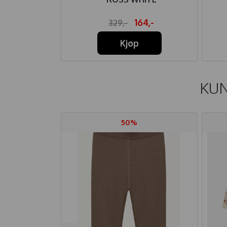
08,-
164,-
329,-
Kjøp
KUN
50%