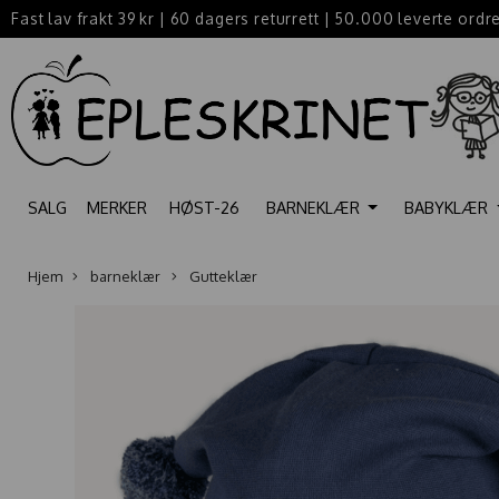
Fast lav frakt 39 kr
|
60 dagers returrett
|
50.000 leverte ordr
SALG
MERKER
HØST-26
BARNEKLÆR
BABYKLÆR
Hjem
barneklær
Gutteklær