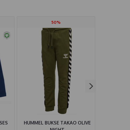
50%
SES
HUMMEL BUKSE TAKAO OLIVE
HUMMEL H
NIGHT
OL