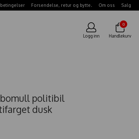
betingelser
Forsendelse, retur og bytte.
Om oss
Salg
0
Logg inn
Handlekurv
bomull politibil
ifarget dusk