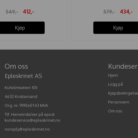
412,-
434,-
549,-
579,-
Kjøp
Kjøp
Om oss
Kundeser
Epleskrinet AS
Hjem
Logg på
Kuholmsveien 105
Kjøpsbetingelse
4632 Kristiansand
Personvern
Org. nr. 919060743 MVA
Om oss
Tlf:
Henvendelser på epost
kundeservice@epleskrinet.no
noreply@epleskrinet.no