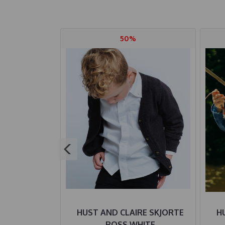
50%
 RIN EDEN
HUST AND CLAIRE SKJORTE
H
ROSS WHITE