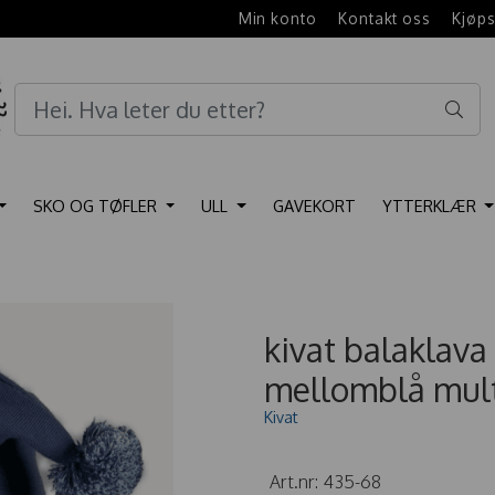
e
Min konto
Kontakt oss
Kjøps
SKO OG TØFLER
ULL
GAVEKORT
YTTERKLÆR
kivat balaklava 
mellomblå mult
Kivat
Art.nr:
435-68