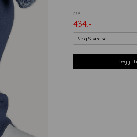
579,-
434,-
Velg Størrelse
Legg i 