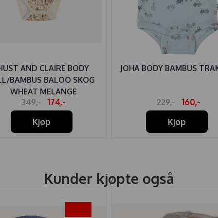
HUST AND CLAIRE BODY
JOHA BODY BAMBUS TRA
LL/BAMBUS BALOO SKOG
WHEAT MELANGE
174,-
160,-
349,-
229,-
Kjøp
Kjøp
Kunder kjøpte også
-25%