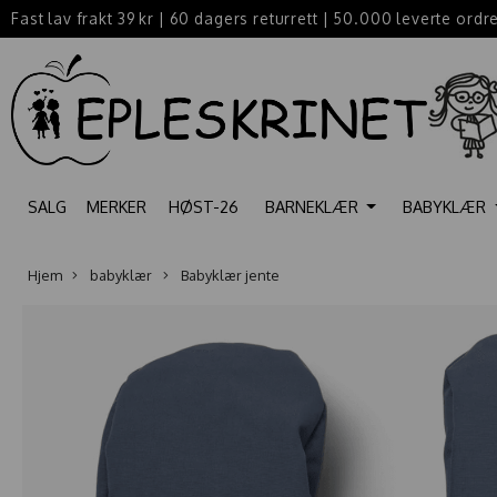
Fast lav frakt 39 kr
|
60 dagers returrett
|
50.000 leverte ordr
SALG
MERKER
HØST-26
BARNEKLÆR
BABYKLÆR
Hjem
babyklær
Babyklær jente