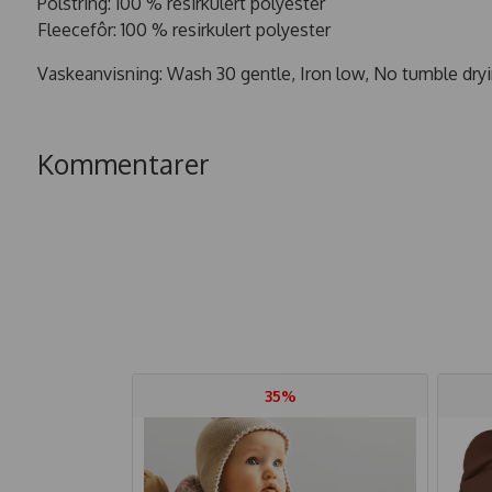
Polstring: 100 % resirkulert polyester
Fleecefôr: 100 % resirkulert polyester
Vaskeanvisning: Wash 30 gentle, Iron low, No tumble dryi
Kommentarer
35%