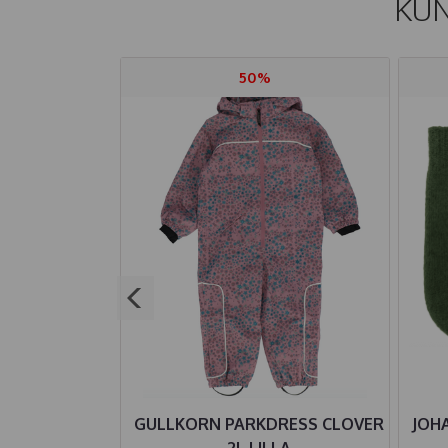
KUN
50%
IRE BODY
GULLKORN PARKDRESS CLOVER
JOH
S BALOO
2L LILLA