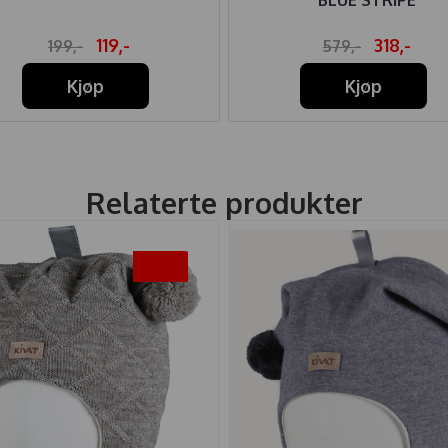
119,-
318,-
199,-
579,-
Kjøp
Kjøp
Relaterte produkter
-25%