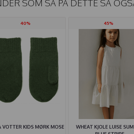
DER SOM SÅ PÅ DETTE SÅ OGS
40%
45%
A VOTTER KIDS MØRK MOSE
WHEAT KJOLE LUISE SU
BLUE STRIPE