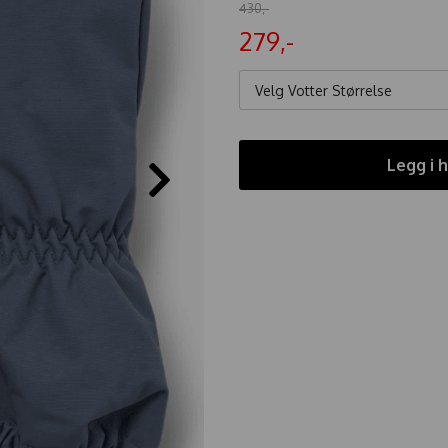
430,-
279,-
Velg Votter Størrelse
Legg i 