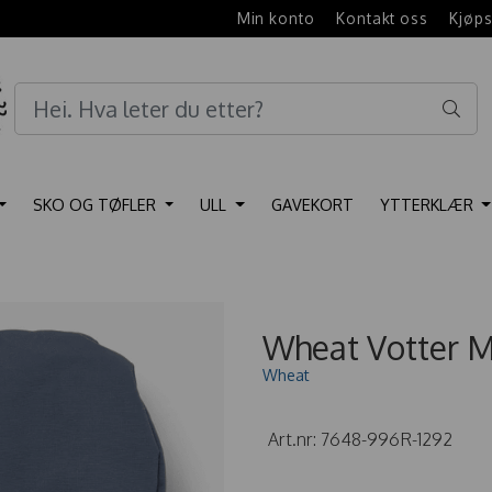
e
Min konto
Kontakt oss
Kjøps
SKO OG TØFLER
ULL
GAVEKORT
YTTERKLÆR
Wheat Votter M
Wheat
Art.nr:
7648-996R-1292