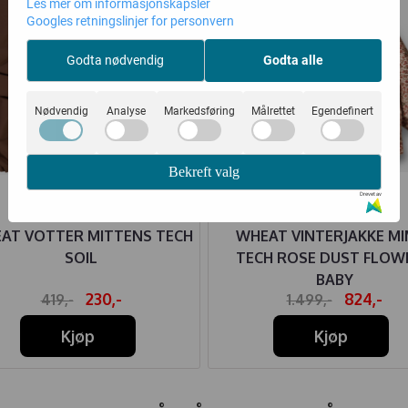
Les mer om informasjonskapsler
Googles retningslinjer for personvern
Godta nødvendig
Godta alle
Nødvendig
Analyse
Markedsføring
Målrettet
Egendefinert
Bekreft valg
Drevet av
AT VOTTER MITTENS TECH
WHEAT VINTERJAKKE MI
SOIL
TECH ROSE DUST FLOW
BABY
230,-
824,-
419,-
1.499,-
Kjøp
Kjøp