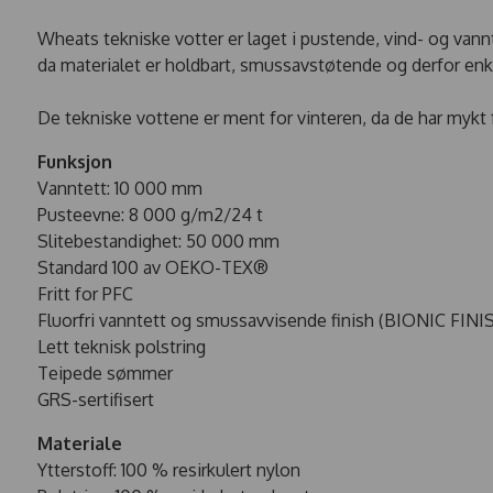
Wheats tekniske votter er laget i pustende, vind- og van
da materialet er holdbart, smussavstøtende og derfor enk
De tekniske vottene er ment for vinteren, da de har mykt f
Funksjon
Vanntett: 10 000 mm
Pusteevne: 8 000 g/m2/24 t
Slitebestandighet: 50 000 mm
Standard 100 av OEKO-TEX®
Fritt for PFC
Fluorfri vanntett og smussavvisende finish (BIONIC FIN
Lett teknisk polstring
Teipede sømmer
GRS-sertifisert
Materiale
Ytterstoff: 100 % resirkulert nylon