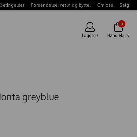
betingelser
Forsendelse, retur og bytte.
Om oss
Salg
0
Logg inn
Handlekurv
onta greyblue