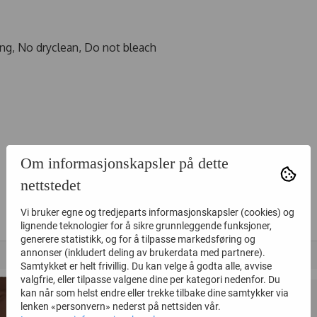
ng, No dryclean, Do not bleach
Om informasjonskapsler på dette
nettstedet
ALTERNATIVE PRODUKTER
Vi bruker egne og tredjeparts informasjonskapsler (cookies) og
lignende teknologier for å sikre grunnleggende funksjoner,
generere statistikk, og for å tilpasse markedsføring og
annonser (inkludert deling av brukerdata med partnere).
45%
45%
Samtykket er helt frivillig. Du kan velge å godta alle, avvise
valgfrie, eller tilpasse valgene dine per kategori nedenfor. Du
kan når som helst endre eller trekke tilbake dine samtykker via
lenken «personvern» nederst på nettsiden vår.