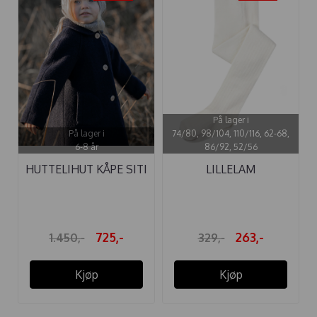
På lager i
På lager i
74/80, 98/104, 110/116, 62-68,
6-8 år
86/92, 52/56
HUTTELIHUT KÅPE SITI
LILLELAM
ULL NAVY
ULLSTRØMPEBUKSE
HVIT
725,-
263,-
1.450,-
329,-
Kjøp
Kjøp