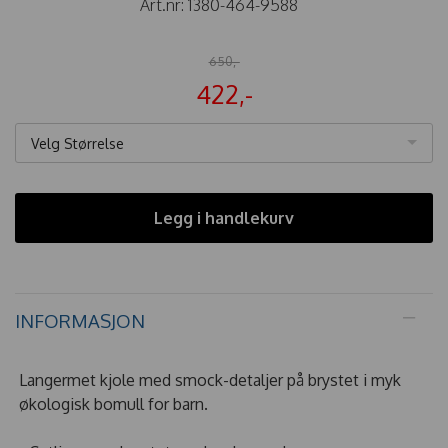
Art.nr:
1380-464-9588
650,-
422,-
Velg Størrelse
Legg i handlekurv
INFORMASJON
Langermet kjole med smock-detaljer på brystet i myk
økologisk bomull for barn.