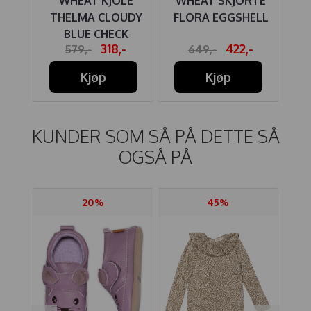
UISE
WHEAT KJOLE
WHEAT SKJORTE
WH
UE
THELMA CLOUDY
FLORA EGGSHELL
M
BLUE CHECK
-
318,-
422,-
579,-
649,-
Kjøp
Kjøp
KUNDER SOM SÅ PÅ DETTE SÅ
OGSÅ PÅ
20%
45%