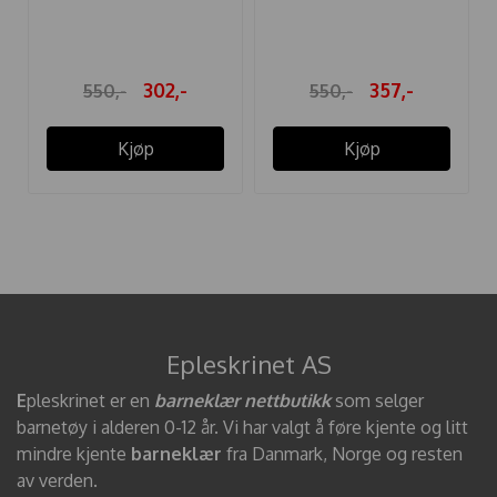
NAVY
WILLUM RED BLUE ...
302,-
357,-
550,-
550,-
Kjøp
Kjøp
Epleskrinet AS
E
pleskrinet er en
barneklær nettbutikk
som selger
barnetøy i alderen 0-12 år. Vi har valgt å føre kjente og litt
mindre kjente
barneklær
fra Danmark, Norge og resten
av verden.