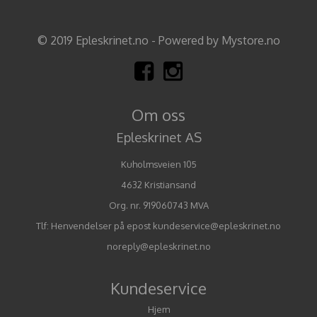
© 2019 Epleskrinet.no - Powered by Mystore.no
Om oss
Epleskrinet AS
Kuholmsveien 105
4632 Kristiansand
Org. nr. 919060743 MVA
Tlf:
Henvendelser på epost kundeservice@epleskrinet.no
noreply@epleskrinet.no
Kundeservice
Hjem