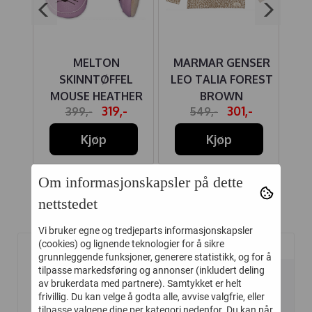
IRE
MELTON
MARMAR GENSER
HU
LA
SKINNTØFFEL
LEO TALIA FOREST
MOUSE HEATHER
BROWN
B
-
319,-
301,-
399,-
549,-
MAUVE
Kjøp
Kjøp
Om informasjonskapsler på dette
nettstedet
Relaterte produkter
Vi bruker egne og tredjeparts informasjonskapsler
(cookies) og lignende teknologier for å sikre
grunnleggende funksjoner, generere statistikk, og for å
-35%
-40%
tilpasse markedsføring og annonser (inkludert deling
av brukerdata med partnere). Samtykket er helt
frivillig. Du kan velge å godta alle, avvise valgfrie, eller
tilpasse valgene dine per kategori nedenfor. Du kan når