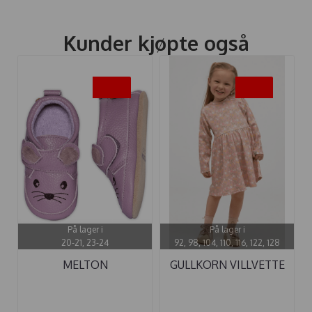
Kunder kjøpte også
-20%
-30%
På lager i
På lager i
20-21, 23-24
92, 98, 104, 110, 116, 122, 128
MELTON
GULLKORN VILLVETTE
SKINNTØFFEL MOUSE
KJOLE ...
...