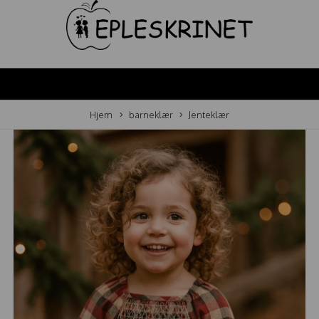
Hjem
barneklær
Jenteklær