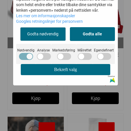
som helst endre eller trekke tilbake dine samtykker via
lenken «personvern» nederst på nettsiden vår.
Les mer om informasjonskapsler
Googles retningslinjer for personvern
Godta nødvendig
Godta alle
På lager i
På lager i
28, 29, 32, 31
128-140
Nødvendig
Analyse
Markedsføring
Målrettet
Egendefinert
WHEAT BALLERINA
GULLKORN NISSELUE
SKO ROSEN
ENO DYP RØD
Bekreft valg
Drevet av
468,-
137,-
720,-
229,-
Kjøp
Kjøp
-50%
-20%