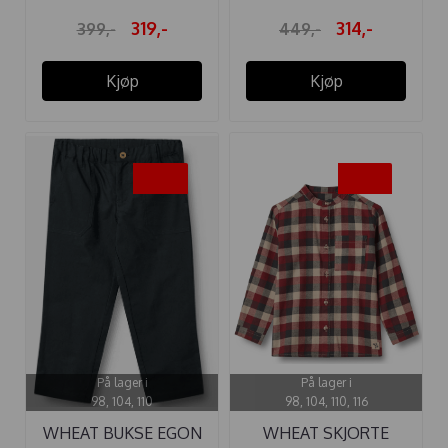
319,-
314,-
399,-
449,-
Kjøp
Kjøp
-45%
-35%
På lager i
På lager i
98, 104, 110
98, 104, 110, 116
WHEAT BUKSE EGON
WHEAT SKJORTE