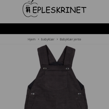
Hjem
babyklær
Babyklær jente