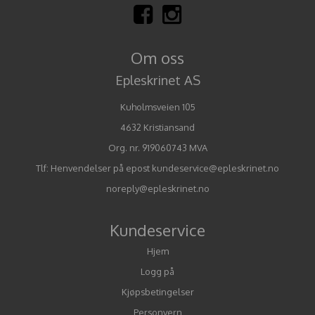
Om oss
Epleskrinet AS
Kuholmsveien 105
4632 Kristiansand
Org. nr. 919060743 MVA
Tlf:
Henvendelser på epost kundeservice@epleskrinet.no
noreply@epleskrinet.no
Kundeservice
Hjem
Logg på
Kjøpsbetingelser
Personvern