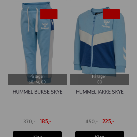
-50%
-50%
På lager i
På lager i
68, 74, 80
80
HUMMEL BUKSE SKYE
HUMMEL JAKKE SKYE
DUSK BLUE
DUSK BLUE
185,-
225,-
370,-
450,-