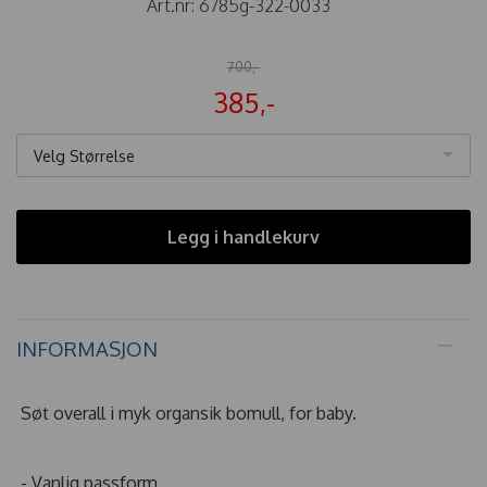
Art.nr:
6785g-322-0033
700,-
385,-
Velg Størrelse
Legg i handlekurv
INFORMASJON
Søt overall i myk organsik bomull, for baby.
- Vanlig passform