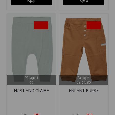
Kjøp
Kjøp
-50%
-40%
På lager i
På lager i
56
68, 74, 80
HUST AND CLAIRE
ENFANT BUKSE
BUKSE GUSTI ...
STRUCTURE ...