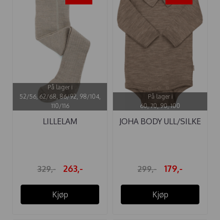
På lager i
52/56, 62/68, 86/92, 98/104,
På lager i
110/116
60, 70, 90, 100
LILLELAM
JOHA BODY ULL/SILKE
ULLSTRØMPEBUKSE ...
BEIGE ...
263,-
179,-
329,-
299,-
Kjøp
Kjøp