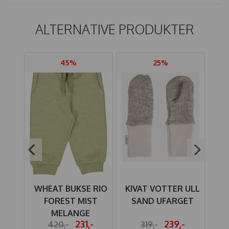
ALTERNATIVE PRODUKTER
45%
25%
ER
WHEAT BUKSE RIO
KIVAT VOTTER ULL
M
ICE
FOREST MIST
SAND UFARGET
DE
LÅ
MELANGE
DA
-
231,-
239,-
420,-
319,-