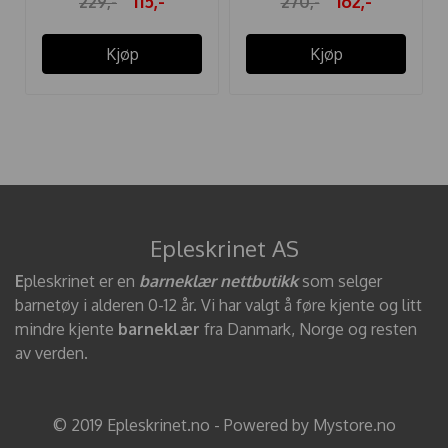
115,-
162,-
229,-
270,-
Kjøp
Kjøp
Epleskrinet AS
E
pleskrinet er en
barneklær nettbutikk
som selger
barnetøy i alderen 0-12 år. Vi har valgt å føre kjente og litt
mindre kjente
barneklær
fra Danmark, Norge og resten
av verden.
© 2019 Epleskrinet.no - Powered by Mystore.no