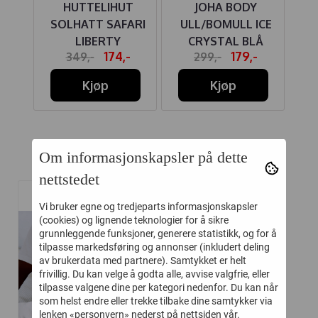
IRE
HUTTELIHUT
JOHA BODY
HU
ER
SOLHATT SAFARI
ULL/BOMULL ICE
BO
NUS
LIBERTY
CRYSTAL BLÅ
-
174,-
179,-
349,-
299,-
E
CAPELMUSTARD
Kjøp
Kjøp
Om informasjonskapsler på dette
Relaterte produkter
nettstedet
Vi bruker egne og tredjeparts informasjonskapsler
-45%
(cookies) og lignende teknologier for å sikre
grunnleggende funksjoner, generere statistikk, og for å
tilpasse markedsføring og annonser (inkludert deling
av brukerdata med partnere). Samtykket er helt
frivillig. Du kan velge å godta alle, avvise valgfrie, eller
tilpasse valgene dine per kategori nedenfor. Du kan når
som helst endre eller trekke tilbake dine samtykker via
lenken «personvern» nederst på nettsiden vår.