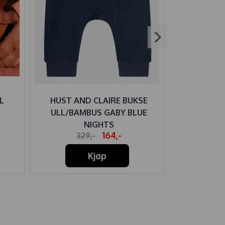
L
HUST AND CLAIRE BUKSE
HUMMEL B
ULL/BAMBUS GABY BLUE
NIGHTS
164,-
329,-
28
Kjøp