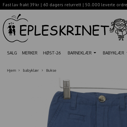
Fast lav frakt 39 kr
|
60 dagers returrett
|
50.000 leverte ordr
SALG
MERKER
HØST-26
BARNEKLÆR
BABYKLÆR
Hjem
babyklær
Bukse