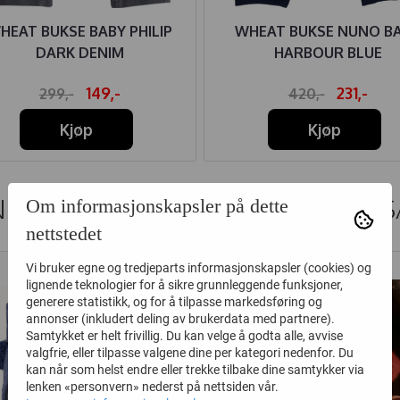
HEAT BUKSE BABY PHILIP
WHEAT BUKSE NUNO B
DARK DENIM
HARBOUR BLUE
149,-
231,-
299,-
420,-
Kjøp
Kjøp
DER SOM SÅ PÅ DETTE SÅ OGS
Om informasjonskapsler på dette
nettstedet
Vi bruker egne og tredjeparts informasjonskapsler (cookies) og
25%
lignende teknologier for å sikre grunnleggende funksjoner,
generere statistikk, og for å tilpasse markedsføring og
annonser (inkludert deling av brukerdata med partnere).
Samtykket er helt frivillig. Du kan velge å godta alle, avvise
valgfrie, eller tilpasse valgene dine per kategori nedenfor. Du
kan når som helst endre eller trekke tilbake dine samtykker via
lenken «personvern» nederst på nettsiden vår.