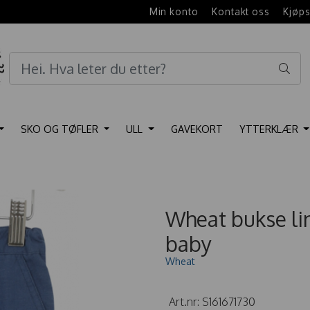
e
Min konto
Kontakt oss
Kjøps
SKO OG TØFLER
ULL
GAVEKORT
YTTERKLÆR
Wheat bukse li
baby
Wheat
Art.nr:
S161671730