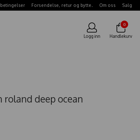
betingelser
Forsendelse, retur og bytte.
Om oss
Salg
0
Logg inn
Handlekurv
n roland deep ocean