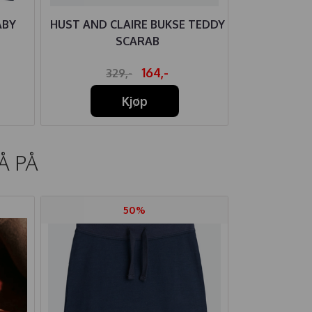
ABY
HUST AND CLAIRE BUKSE TEDDY
HUMMEL
SCARAB
ETH
164,-
329,-
34
Kjøp
Å PÅ
50%