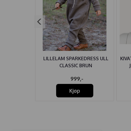
ASSIC BEIGE
LILLELAM SPARKEDRESS ULL
KIV
CLASSIC BRUN
59,-
999,-
Kjøp