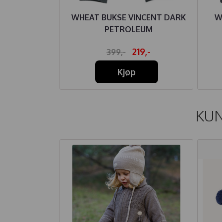
INGS MAUI
WHEAT BUKSE VINCENT DARK
W
Y WINE
PETROLEUM
25,-
219,-
399,-
Kjøp
KUN