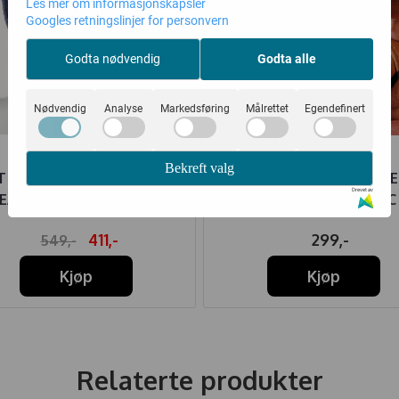
Les mer om informasjonskapsler
Googles retningslinjer for personvern
Godta nødvendig
Godta alle
Nødvendig
Analyse
Markedsføring
Målrettet
Egendefinert
Bekreft valg
AT LUE COTWOOL KNYTTING
MELTON SKINNTØFFE
Drevet av
JEANSBLÅ M/SKINNLAPP
BORRELÅS COGNAC
411,-
299,-
549,-
Kjøp
Kjøp
Relaterte produkter