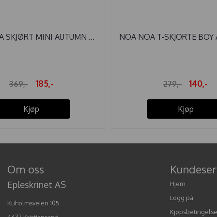
 SKJØRT MINI AUTUMN ...
NOA NOA T-SKJORTE BOY 
185,-
140,-
369,-
279,-
Kjøp
Kjøp
Om oss
Kundeser
Epleskrinet AS
Hjem
Logg på
Kuholmsveien 105
Kjøpsbetingelse
4632 Kristiansand