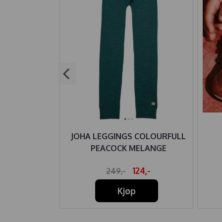
ASSIC BEIGE
JOHA LEGGINGS COLOURFULL
PEACOCK MELANGE
59,-
124,-
249,-
Kjøp