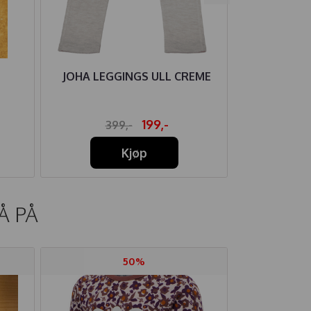
JOHA LEGGINGS ULL CREME
JOHA GENS
199,-
399,-
39
Kjøp
Å PÅ
50%