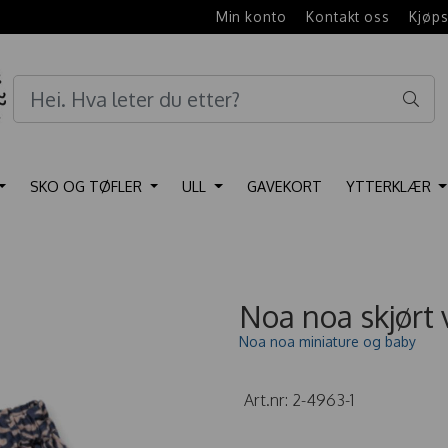
e
Min konto
Kontakt oss
Kjøps
SKO OG TØFLER
ULL
GAVEKORT
YTTERKLÆR
Noa noa skjørt 
Noa noa miniature og baby
Art.nr:
2-4963-1