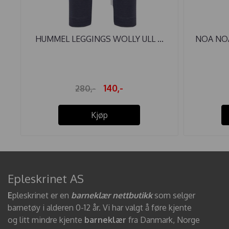
HUMMEL LEGGINGS WOLLY ULL ...
NOA NOA
140,-
280,-
Kjøp
Epleskrinet AS
E
pleskrinet er en
barneklær nettbutikk
som selger
barnetøy i alderen 0-12 år. Vi har valgt å føre kjente
og litt mindre kjente
barneklær
fra Danmark, Norge