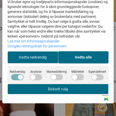
Vi bruker egne og tredjeparts informasjonskapsler (cookies) og
lignende teknologier for å sikre grunnleggende funksjoner,
generere statistikk, og for å tilpasse markedsføring og
annonser (inkludert deling av brukerdata med partnere).
Samtykket er helt frivillig. Du kan velge å godta alle, avvise
valgfrie, eller tilpasse valgene dine per kategori nedenfor. Du
OHA GENSER ULL CREME
JOHA GENSER BASIC
kan når som helst endre eller trekke tilbake dine samtykker via
BRINGEBÆR
lenken «personvern» nederst på nettsiden vår.
Les mer om informasjonskapsler
199,-
174,-
Googles retningslinjer for personvern
399,-
349,-
Kjøp
Kjøp
Godta nødvendig
Godta alle
Nødvendig
Analyse
Markedsføring
Målrettet
Egendefinert
DER SOM SÅ PÅ DETTE SÅ OGS
Bekreft valg
Drevet av
50%