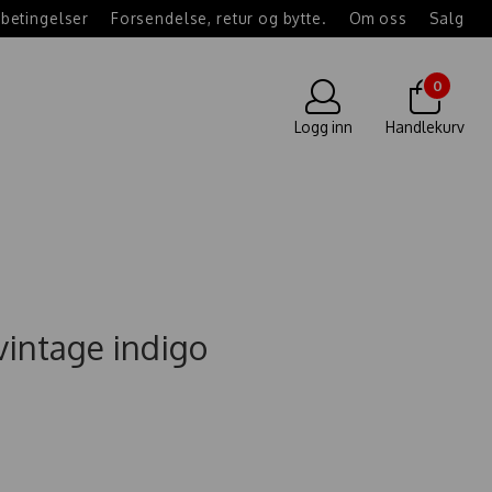
betingelser
Forsendelse, retur og bytte.
Om oss
Salg
0
Logg inn
Handlekurv
vintage indigo