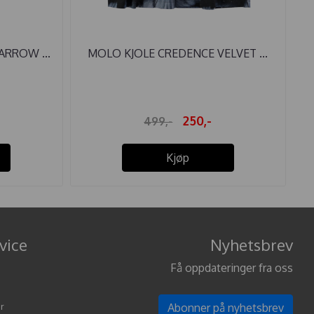
ARROW ...
MOLO KJOLE CREDENCE VELVET ...
250,-
499,-
Kjøp
vice
Nyhetsbrev
Få oppdateringer fra oss
r
Abonner på nyhetsbrev