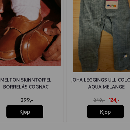
MELTON SKINNTØFFEL
JOHA LEGGINGS ULL COL
BORRELÅS COGNAC
AQUA MELANGE
299,-
124,-
249,-
Kjøp
Kjøp