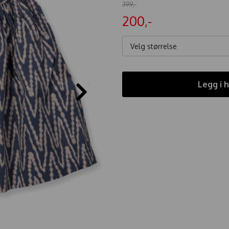
399,-
200,-
Velg størrelse
Legg i 