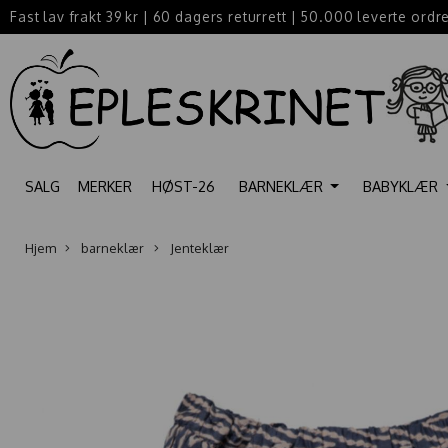
Fast lav frakt 39 kr
|
60 dagers returrett
|
50.000 leverte ordr
SALG
MERKER
HØST-26
BARNEKLÆR
BABYKLÆR
Hjem
barneklær
Jenteklær