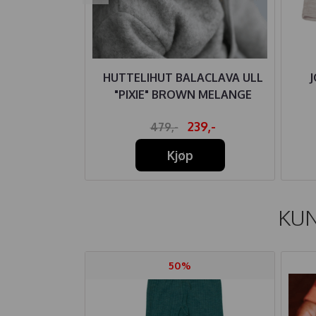
ULL PLOMME
HUTTELIHUT BALACLAVA ULL
J
"PIXIE" BROWN MELANGE
09,-
239,-
479,-
Kjøp
KUN
50%