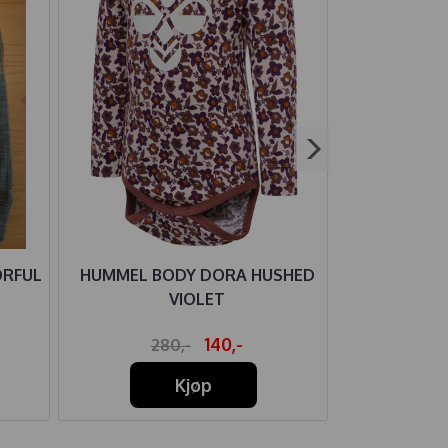
ORFUL
HUMMEL BODY DORA HUSHED
HUST AN
VIOLET
ULL/BAM
140,-
280,-
32
Kjøp