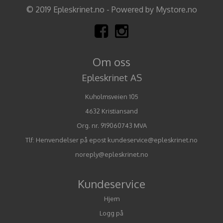
© 2019 Epleskrinet.no - Powered by Mystore.no
Om oss
Epleskrinet AS
Kuholmsveien 105
4632 Kristiansand
Org. nr. 919060743 MVA
Tlf:
Henvendelser på epost kundeservice@epleskrinet.no
noreply@epleskrinet.no
Kundeservice
Hjem
Logg på