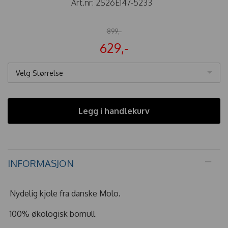
Art.nr:
2S26E147-5233
899,-
629,-
Velg Størrelse
Legg i handlekurv
INFORMASJON
Nydelig kjole fra danske Molo.
100% økologisk bomull