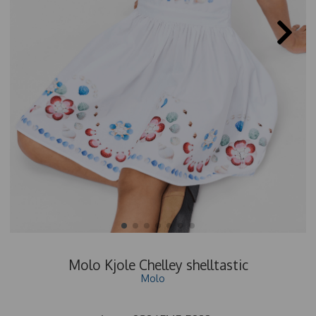
Molo Kjole Chelley shelltastic
Molo