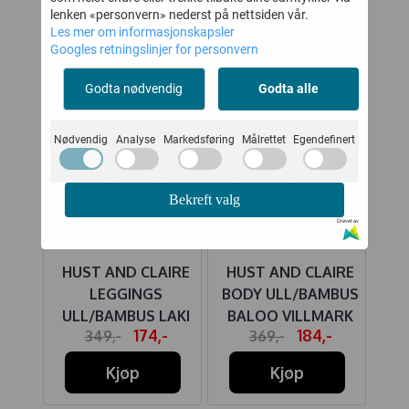
lenken «personvern» nederst på nettsiden vår.
Les mer om informasjonskapsler
50%
50%
Googles retningslinjer for personvern
Godta nødvendig
Godta alle
Nødvendig
Analyse
Markedsføring
Målrettet
Egendefinert
Bekreft valg
Drevet av
ER
HUST AND CLAIRE
HUST AND CLAIRE
MA
RUN
LEGGINGS
BODY ULL/BAMBUS
TO
ULL/BAMBUS LAKI
BALOO VILLMARK
-
174,-
184,-
349,-
369,-
COFFEE
CLOUD BLUE
Kjøp
Kjøp