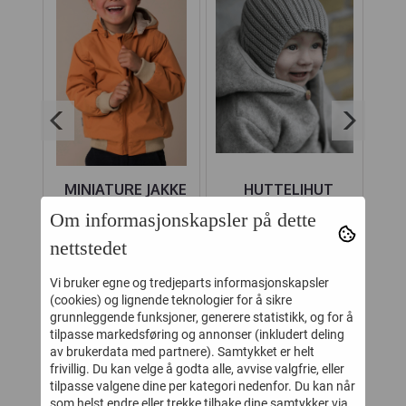
KE
MINIATURE JAKKE
HUTTELIHUT
JO
MO
WILDER TERRA
BALACLAVA ULL
Om informasjonskapsler på dette
HECK
COTTA
"PIXIE" BROWN
nettstedet
-
769,-
239,-
1.099,-
479,-
MELANGE
Vi bruker egne og tredjeparts informasjonskapsler
Kjøp
Kjøp
(cookies) og lignende teknologier for å sikre
grunnleggende funksjoner, generere statistikk, og for å
tilpasse markedsføring og annonser (inkludert deling
av brukerdata med partnere). Samtykket er helt
KUNDER SOM SÅ PÅ DETTE SÅ
frivillig. Du kan velge å godta alle, avvise valgfrie, eller
tilpasse valgene dine per kategori nedenfor. Du kan når
OGSÅ PÅ
som helst endre eller trekke tilbake dine samtykker via