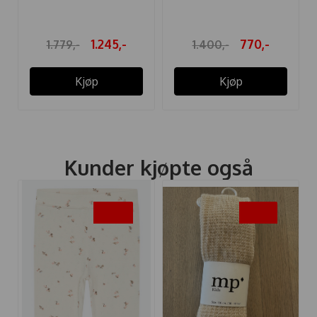
1.245,-
770,-
1.779,-
1.400,-
Kjøp
Kjøp
Kunder kjøpte også
-50%
-35%