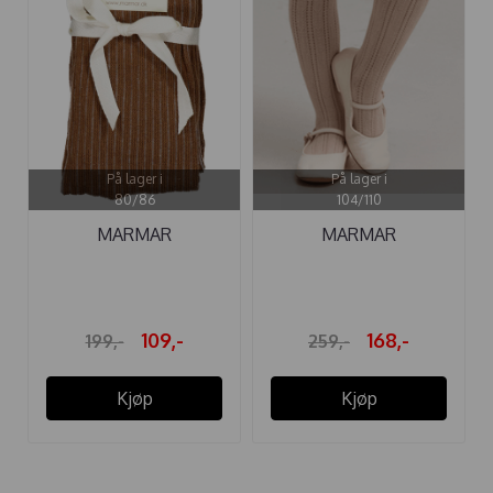
På lager i
På lager i
80/86
104/110
MARMAR
MARMAR
STRØMPEBUKSE
STRØMPEBUKSE
MARMAR ...
POINTELLE ...
109,-
168,-
199,-
259,-
Kjøp
Kjøp