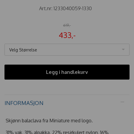
Art.nr:
1233040059-1330
619,-
433,-
Velg Størrelse
Legg i handlekurv
INFORMASJON
Skjønn balaclava fra Miniature med logo.
31% yak, 31% alpakka, 22% resirkulert nylon, 16%