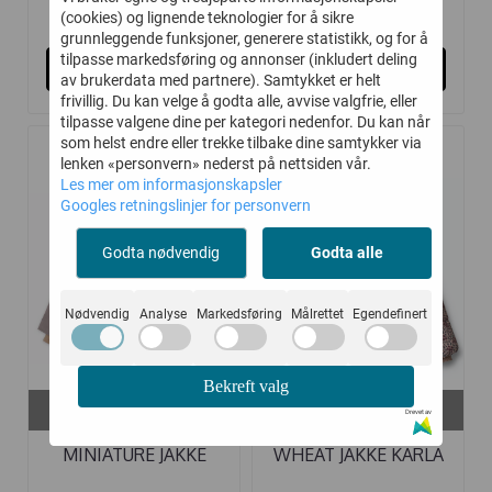
1.644,-
1.455,-
2.349,-
2.079,-
(cookies) og lignende teknologier for å sikre
grunnleggende funksjoner, generere statistikk, og for å
tilpasse markedsføring og annonser (inkludert deling
Kjøp
Kjøp
av brukerdata med partnere). Samtykket er helt
frivillig. Du kan velge å godta alle, avvise valgfrie, eller
tilpasse valgene dine per kategori nedenfor. Du kan når
som helst endre eller trekke tilbake dine samtykker via
lenken «personvern» nederst på nettsiden vår.
-30%
-45%
Les mer om informasjonskapsler
Googles retningslinjer for personvern
Godta nødvendig
Godta alle
Nødvendig
Analyse
Markedsføring
Målrettet
Egendefinert
Bekreft valg
På lager i
På lager i
Drevet av
4 år/104 cm, 6 år/116 cm
4 år
MINIATURE JAKKE
WHEAT JAKKE KARLA
MATBRIDDINE ...
PUFFER PALE ...