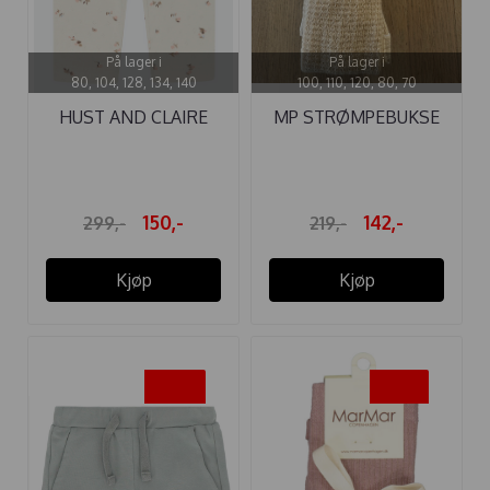
På lager i
På lager i
80, 104, 128, 134, 140
100, 110, 120, 80, 70
HUST AND CLAIRE
MP STRØMPEBUKSE
LEGGINGS LUDO ...
INGER BOMULL ...
150,-
142,-
299,-
219,-
Kjøp
Kjøp
-50%
-35%