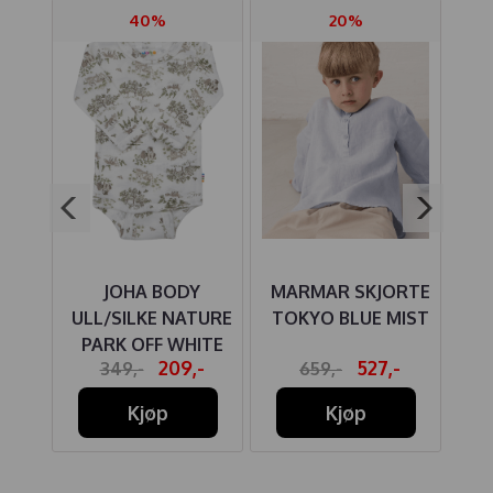
40%
20%
ER
JOHA BODY
MARMAR SKJORTE
IGE
ULL/SILKE NATURE
TOKYO BLUE MIST
PARK OFF WHITE
S
-
209,-
527,-
349,-
659,-
Kjøp
Kjøp