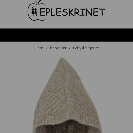
Hjem
babyklær
Babyklær jente