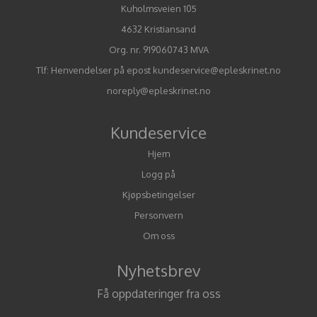
Kuholmsveien 105
4632 Kristiansand
Org. nr. 919060743 MVA
Tlf:
Henvendelser på epost kundeservice@epleskrinet.no
noreply@epleskrinet.no
Kundeservice
Hjem
Logg på
Kjøpsbetingelser
Personvern
Om oss
Nyhetsbrev
Få oppdateringer fra oss