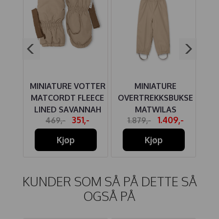
E
MINIATURE VOTTER
MINIATURE
SS
MATCORDT FLEECE
OVERTREKKSBUKSE
A
LINED SAVANNAH
MATWILAS
M
4,-
351,-
1.409,-
469,-
1.879,-
AN
TAN
SAVANNAH TAN
Kjøp
Kjøp
KUNDER SOM SÅ PÅ DETTE SÅ
OGSÅ PÅ