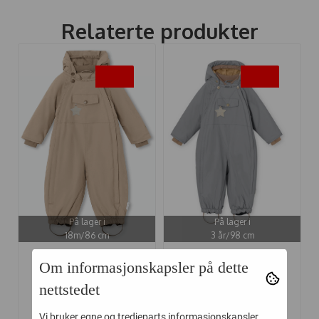
Relaterte produkter
-30%
-30%
På lager i
På lager i
18m/86 cm
3 år/98 cm
MINIATURE
MINIATURE
Om informasjonskapsler på dette
VINTERDRESS ...
VINTERDRESS ...
nettstedet
Vi bruker egne og tredjeparts informasjonskapsler