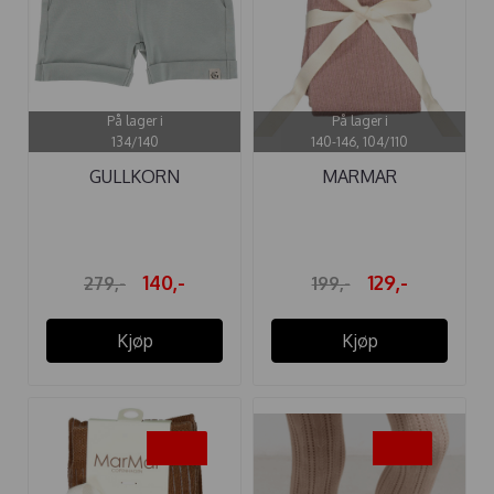
På lager i
På lager i
134/140
140-146, 104/110
GULLKORN
MARMAR
KORTBUKSE
STRØMPEBUKSE
VILLVETTE ...
MAUVE
140,-
129,-
279,-
199,-
Kjøp
Kjøp
-45%
-35%