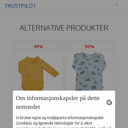
TRUSTPILOT
ALTERNATIVE PRODUKTER
45%
50%
Om informasjonskapsler på dette
nettstedet
Y
MEMINI BODY SAM
JOHA BODY
Vi bruker egne og tredjeparts informasjonskapsler
(cookies) og lignende teknologier for å sikre
MULL
HONEY GOLD
BAMBUS LAKE