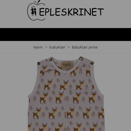
Hjem
babyklær
Babyklær jente