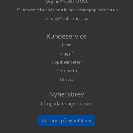
Org. nr. 919060743 MVA
Tlf:
Henvendelser på epost kundeservice@epleskrinet.no
noreply@epleskrinet.no
Kundeservice
Hjem
Logg på
Kjøpsbetingelser
Personvern
Om oss
Nyhetsbrev
Få oppdateringer fra oss
Abonner på nyhetsbrev