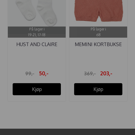
På lager i
På lager i
19-21, 17-18
68
HUST AND CLAIRE
MEMINI KORTBUKSE
SOKKER BAMBUS ...
JIMMY TERRA ...
50,-
203,-
99,-
369,-
Kjøp
Kjøp