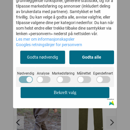
grunnleggende funksjoner, generere statistikk, og for å
LYSEBLÅ
tilpasse markedsføring og annonser (inkludert deling
-
164,-
114,-
299,-
229,-
av brukerdata med partnere). Samtykket er helt
frivillig. Du kan velge å godta alle, avvise valgfrie, eller
Kjøp
Kjøp
tilpasse valgene dine per kategori nedenfor. Du kan når
som helst endre eller trekke tilbake dine samtykker via
lenken «personvern» nederst på nettsiden vår.
Les mer om informasjonskapsler
KUNDER SOM SÅ PÅ DETTE SÅ
Googles retningslinjer for personvern
OGSÅ PÅ
Godta nødvendig
Godta alle
50%
Nødvendig
Analyse
Markedsføring
Målrettet
Egendefinert
Bekreft valg
Drevet av