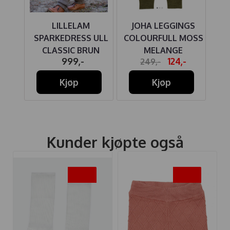
LILLELAM
JOHA LEGGINGS
L
SPARKEDRESS ULL
COLOURFULL MOSS
CL
CLASSIC BRUN
MELANGE
-
999,-
124,-
249,-
PP
Kjøp
Kjøp
Kunder kjøpte også
-50%
-45%