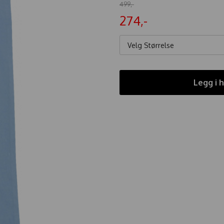
499,-
274,-
Velg Størrelse
Legg i 