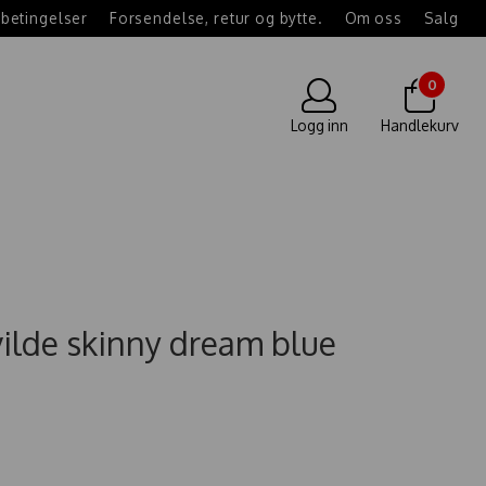
betingelser
Forsendelse, retur og bytte.
Om oss
Salg
0
Logg inn
Handlekurv
ilde skinny dream blue