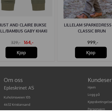
HUST AND CLAIRE BUKSE
LILLELAM SPARKEDRESS
LL/BAMBUS GABY KHAKI
CLASSIC BRUN
164,-
999,-
329,-
Kjøp
Kjøp
Om oss
Kundeser
Epleskrinet AS
Hjem
Logg på
Kuholmsveien 105
Kjøpsbetingelse
4632 Kristiansand
Personvern
Org. nr. 919060743 MVA