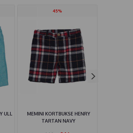
45%
Y ULL
MEMINI KORTBUKSE HENRY
MEMINI LEG
TARTAN NAVY
BASE