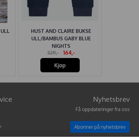
 ULL
HUST AND CLAIRE BUKSE
JOHA LEGGI
ULL/BAMBUS GABY BLUE
AQU
NIGHTS
164,-
329,-
24
Kjøp
vice
Nyhetsbrev
Få oppdateringer fra oss
r
Abonner på nyhetsbrev