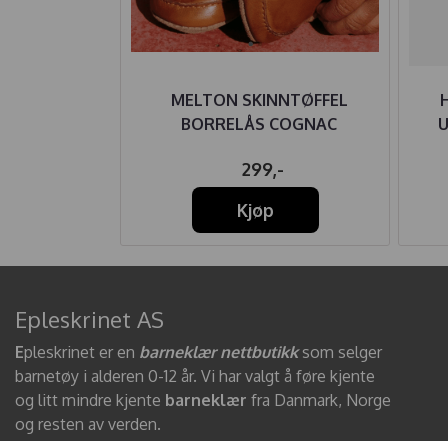
ASSIC BEIGE
MELTON SKINNTØFFEL
BORRELÅS COGNAC
U
59,-
299,-
Kjøp
Epleskrinet AS
E
pleskrinet er en
barneklær nettbutikk
som selger
barnetøy i alderen 0-12 år. Vi har valgt å føre kjente
og litt mindre kjente
barneklær
fra Danmark, Norge
og resten av verden.