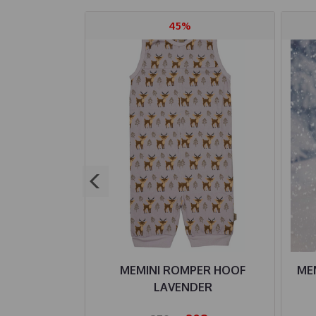
45%
UKSE HENRY
MEMINI ROMPER HOOF
ME
K RED
LAVENDER