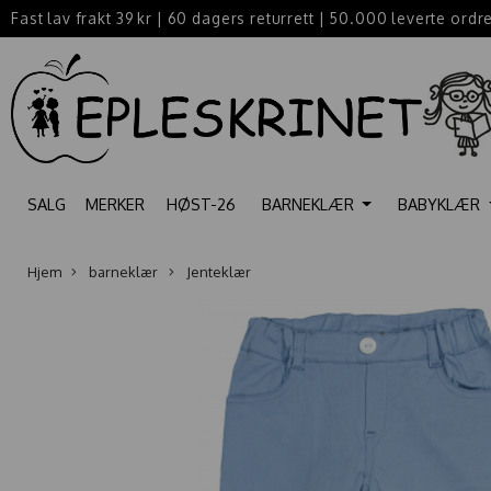
Fast lav frakt 39 kr
|
60 dagers returrett
|
50.000 leverte ordr
SALG
MERKER
HØST-26
BARNEKLÆR
BABYKLÆR
Hjem
barneklær
Jenteklær