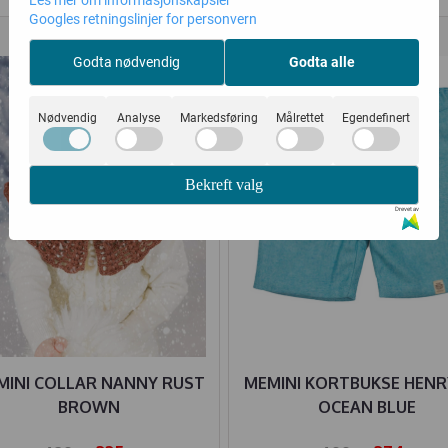
Les mer om informasjonskapsler
Googles retningslinjer for personvern
45%
45%
Godta nødvendig
Godta alle
Nødvendig
Analyse
Markedsføring
Målrettet
Egendefinert
Bekreft valg
Drevet av
MINI COLLAR NANNY RUST
MEMINI KORTBUKSE HENR
BROWN
OCEAN BLUE