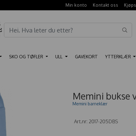
e
Min konto
Kontakt oss
Kjøps
SKO OG TØFLER
ULL
GAVEKORT
YTTERKLÆR
Memini bukse v
Memini barneklær
Art.nr:
2017-205DBS