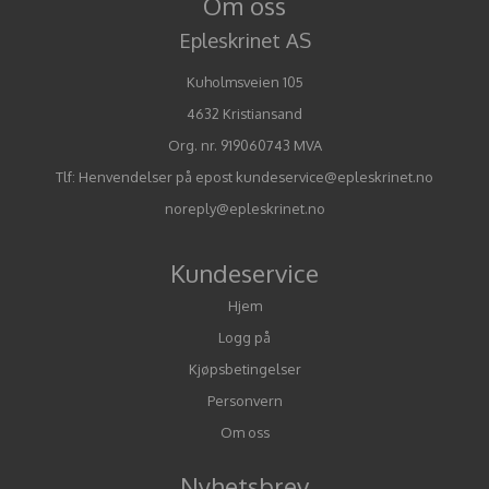
Om oss
Epleskrinet AS
Kuholmsveien 105
4632 Kristiansand
Org. nr. 919060743 MVA
Tlf:
Henvendelser på epost kundeservice@epleskrinet.no
noreply@epleskrinet.no
Kundeservice
Hjem
Logg på
Kjøpsbetingelser
Personvern
Om oss
Nyhetsbrev