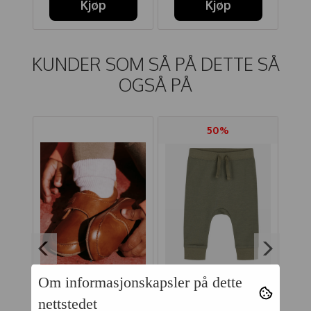
Kjøp
Kjøp
KUNDER SOM SÅ PÅ DETTE SÅ
OGSÅ PÅ
50%
Om informasjonskapsler på dette
UE
MELTON
HUST AND CLAIRE
nettstedet