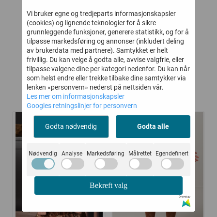
 ULL
SKINNTØFFEL
BUKSE ULL/BAMBUS
SP
Vi bruker egne og tredjeparts informasjonskapsler
BORRELÅS COGNAC
GABY KHAKI
(cookies) og lignende teknologier for å sikre
-
299,-
164,-
329,-
grunnleggende funksjoner, generere statistikk, og for å
tilpasse markedsføring og annonser (inkludert deling
Kjøp
Kjøp
av brukerdata med partnere). Samtykket er helt
frivillig. Du kan velge å godta alle, avvise valgfrie, eller
tilpasse valgene dine per kategori nedenfor. Du kan når
som helst endre eller trekke tilbake dine samtykker via
lenken «personvern» nederst på nettsiden vår.
Les mer om informasjonskapsler
Relaterte produkter
Googles retningslinjer for personvern
Godta nødvendig
Godta alle
-45%
-45%
Nødvendig
Analyse
Markedsføring
Målrettet
Egendefinert
Bekreft valg
Drevet av