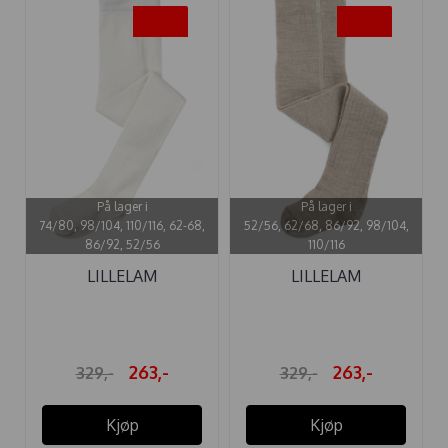
-20%
-20%
På lager i
På lager i
74/80, 98/104, 110/116, 62-68,
52/56, 62/68, 86/92, 98/104,
86/92, 52/56
110/116
LILLELAM
LILLELAM
ULLSTRØMPEBUKSE
ULLSTRØMPEBUKSE ...
HVIT
263,-
263,-
329,-
329,-
Kjøp
Kjøp