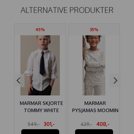
ALTERNATIVE PRODUKTER
45%
35%
SE
MARMAR SKJORTE
MARMAR
M
RTS
TOMMY WHITE
PYSJAMAS MOOMIN
QUI
-
301,-
408,-
549,-
629,-