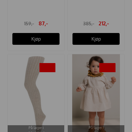
KNESTRØMPER
BLUE
POINTELLE ...
87,-
212,-
159,-
385,-
Kjøp
Kjøp
-35%
-45%
På lager i
På lager i