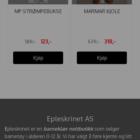
100, 80, 70
98
MP STRØMPEBUKSE
MARMAR KJOLE
RIB BOMULL ...
DAWSON GREY SAND
...
123,-
318,-
189,-
579,-
Kjøp
Kjøp
Epleskrinet AS
E
pleskrinet er en
barneklær nettbutikk
som selger
barnetøy i alderen 0-12 år. Vi har valgt å føre kjente og litt