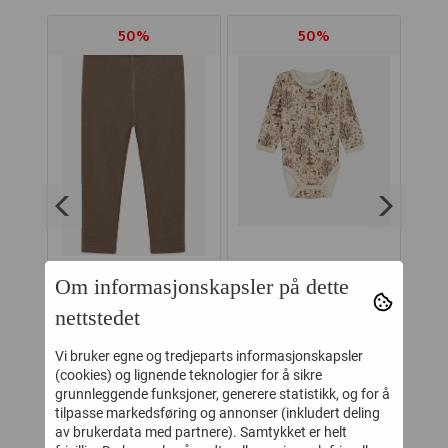
50%
50%
Y
HUST AND CLAIRE
HUST AND CLAIRE
HU
Om informasjonskapsler på dette
TURE
LEGGINGS
BODY ULL/BAMBUS
nettstedet
ITE
ULL/BAMBUS LAKI
BALOO SKOG
MO
-
174,-
174,-
349,-
349,-
COFFEE
WHEAT MELANGE
Vi bruker egne og tredjeparts informasjonskapsler
(cookies) og lignende teknologier for å sikre
Kjøp
Kjøp
grunnleggende funksjoner, generere statistikk, og for å
tilpasse markedsføring og annonser (inkludert deling
av brukerdata med partnere). Samtykket er helt