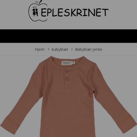
Hjem
babyklær
Babyklær jente