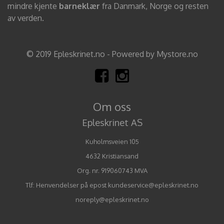
mindre kjente
barneklær
fra Danmark, Norge og resten
av verden.
© 2019 Epleskrinet.no - Powered by Mystore.no
Om oss
Epleskrinet AS
Kuholmsveien 105
4632 Kristiansand
Org. nr. 919060743 MVA
Tlf:
Henvendelser på epost kundeservice@epleskrinet.no
noreply@epleskrinet.no