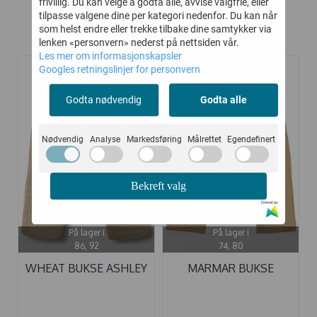
frivillig. Du kan velge å godta alle, avvise valgfrie, eller
tilpasse valgene dine per kategori nedenfor. Du kan når
som helst endre eller trekke tilbake dine samtykker via
Kunder kjøpte også
lenken «personvern» nederst på nettsiden vår.
Les mer om informasjonskapsler
Googles retningslinjer for personvern
-45%
-45%
Godta nødvendig
Godta alle
Nødvendig
Analyse
Markedsføring
Målrettet
Egendefinert
Bekreft valg
Drevet av
På lager i
På lager i
86, 92
74, 80
WHEAT BUKSE ASHLEY
MARMAR BUKSE
SOFT SAND
POWELL KHAKI