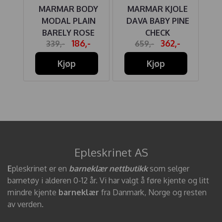
MARMAR BODY
MARMAR KJOLE
EL
MODAL PLAIN
DAVA BABY PINE
U
RINE
BARELY ROSE
CHECK
186,-
362,-
339,-
659,-
Kjøp
Kjøp
Epleskrinet AS
E
pleskrinet er en
barneklær nettbutikk
som selger
barnetøy i alderen 0-12 år. Vi har valgt å føre kjente og litt
mindre kjente
barneklær
fra Danmark, Norge og resten
av verden.