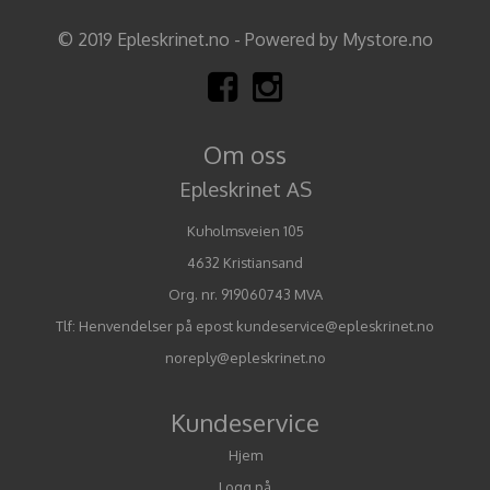
© 2019 Epleskrinet.no - Powered by Mystore.no
Om oss
Epleskrinet AS
Kuholmsveien 105
4632 Kristiansand
Org. nr. 919060743 MVA
Tlf:
Henvendelser på epost kundeservice@epleskrinet.no
noreply@epleskrinet.no
Kundeservice
Hjem
Logg på