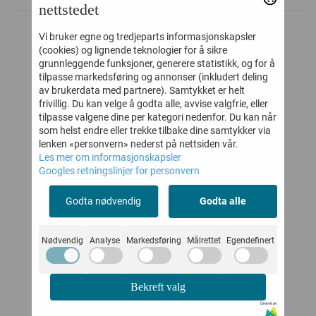
nettstedet
Vi bruker egne og tredjeparts informasjonskapsler
ALTERNATIVE PRODUKTER
(cookies) og lignende teknologier for å sikre
grunnleggende funksjoner, generere statistikk, og for å
tilpasse markedsføring og annonser (inkludert deling
av brukerdata med partnere). Samtykket er helt
45%
20%
frivillig. Du kan velge å godta alle, avvise valgfrie, eller
tilpasse valgene dine per kategori nedenfor. Du kan når
som helst endre eller trekke tilbake dine samtykker via
lenken «personvern» nederst på nettsiden vår.
Les mer om informasjonskapsler
Googles retningslinjer for personvern
Godta nødvendig
Godta alle
Nødvendig
Analyse
Markedsføring
Målrettet
Egendefinert
LE
MARMAR KJOLE
MARMAR
M
IGHT
DALINA DUSTY
SPARKEDRESS
PI
Bekreft valg
MAUVE
RULO TRAINS
Drevet av
-
362,-
375,-
659,-
469,-