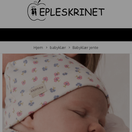
Hjem
babyklær
Babyklær jente