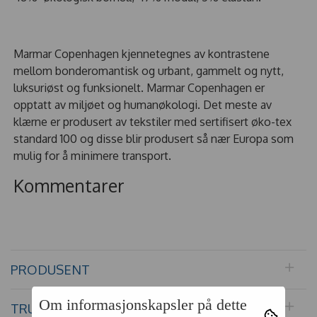
Marmar Copenhagen kjennetegnes av kontrastene
mellom bonderomantisk og urbant, gammelt og nytt,
luksuriøst og funksionelt. Marmar Copenhagen er
opptatt av miljøet og humanøkologi. Det meste av
klærne er produsert av tekstiler med sertifisert øko-tex
standard 100 og disse blir produsert så nær Europa som
mulig for å minimere transport.
Kommentarer
PRODUSENT
Om informasjonskapsler på dette
TRUSTPILOT