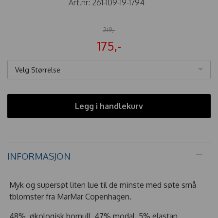
Art.nr:
261-109-19-1794
219,-
175,-
Velg Størrelse
Legg i handlekurv
INFORMASJON
Myk og supersøt liten lue til de minste med søte små
tblomster fra MarMar Copenhagen.
48% økologisk bomull, 47% modal, 5% elastan.