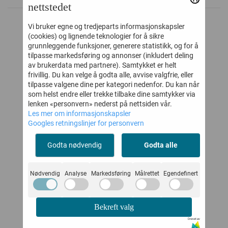
nettstedet
Vi bruker egne og tredjeparts informasjonskapsler
ALTERNATIVE PRODUKTER
(cookies) og lignende teknologier for å sikre
grunnleggende funksjoner, generere statistikk, og for å
tilpasse markedsføring og annonser (inkludert deling
av brukerdata med partnere). Samtykket er helt
20%
45%
frivillig. Du kan velge å godta alle, avvise valgfrie, eller
tilpasse valgene dine per kategori nedenfor. Du kan når
som helst endre eller trekke tilbake dine samtykker via
lenken «personvern» nederst på nettsiden vår.
Les mer om informasjonskapsler
Googles retningslinjer for personvern
Godta nødvendig
Godta alle
Nødvendig
Analyse
Markedsføring
Målrettet
Egendefinert
SE
MARMAR
MARMAR SKJØRT
M
NAVY
SPARKEDRESS
SHELBY BALLERINA
PI
Bekreft valg
RULO TRAINS
EMBROIDERY
Drevet av
-
375,-
411,-
469,-
749,-