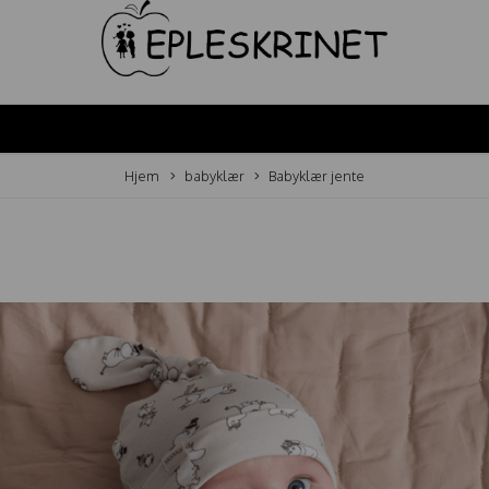
Hjem
babyklær
Babyklær jente