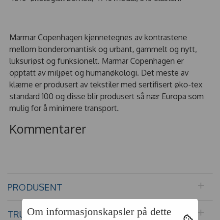
Marmar Copenhagen kjennetegnes av kontrastene
mellom bonderomantisk og urbant, gammelt og nytt,
luksuriøst og funksionelt. Marmar Copenhagen er
opptatt av miljøet og humanøkologi. Det meste av
klærne er produsert av tekstiler med sertifisert øko-tex
standard 100 og disse blir produsert så nær Europa som
mulig for å minimere transport.
Kommentarer
PRODUSENT
Om informasjonskapsler på dette
TRUSTPILOT