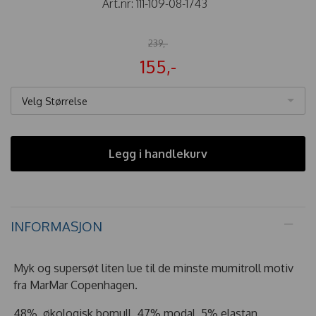
Art.nr:
111-109-08-1743
239,-
155,-
Velg Størrelse
Legg i handlekurv
INFORMASJON
Myk og supersøt liten lue til de minste mumitroll motiv
fra MarMar Copenhagen.
48% økologisk bomull, 47% modal, 5% elastan.