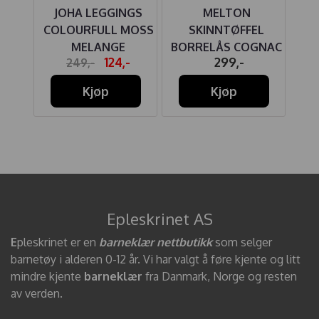
IRE
JOHA LEGGINGS
MELTON
J
MBUS
COLOURFULL MOSS
SKINNTØFFEL
AF
MELANGE
BORRELÅS COGNAC
A
-
124,-
299,-
249,-
Kjøp
Kjøp
Epleskrinet AS
E
pleskrinet er en
barneklær nettbutikk
som selger
barnetøy i alderen 0-12 år. Vi har valgt å føre kjente og litt
mindre kjente
barneklær
fra Danmark, Norge og resten
av verden.