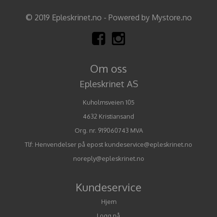
© 2019 Epleskrinet.no - Powered by Mystore.no
Om oss
Epleskrinet AS
Kuholmsveien 105
4632 Kristiansand
Org. nr. 919060743 MVA
Tlf:
Henvendelser på epost kundeservice@epleskrinet.no
noreply@epleskrinet.no
Kundeservice
Hjem
Logg på