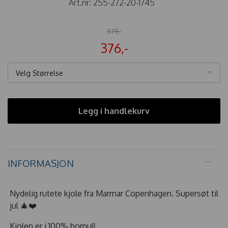
Art.nr:
255-272-20-1745
579,-
376,-
Velg Størrelse
Legg i handlekurv
INFORMASJON
Nydelig rutete kjole fra Marmar Copenhagen. Supersøt til
jul 🎄❤️
Kjolen er i 100% bomull.