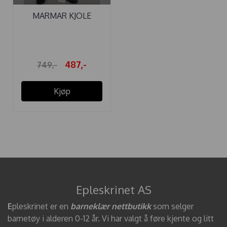
MARMAR KJOLE
DELICE CHEKC
487,-
749,-
Kjøp
Epleskrinet AS
E
pleskrinet er en
barneklær nettbutikk
som selger
barnetøy i alderen 0-12 år. Vi har valgt å føre kjente og litt