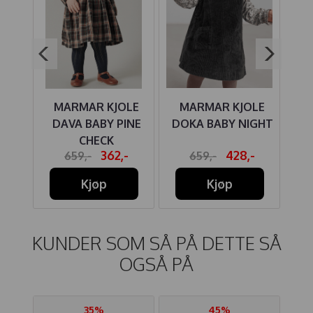
RTE
MARMAR KJOLE
MARMAR KJOLE
MA
RO
DAVA BABY PINE
DOKA BABY NIGHT
TO
CK
CHECK
-
362,-
428,-
659,-
659,-
Kjøp
Kjøp
KUNDER SOM SÅ PÅ DETTE SÅ
OGSÅ PÅ
35%
45%