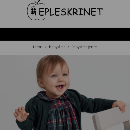
Hjem
babyklær
Babyklær jente