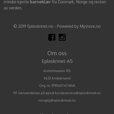
mindre kjente
barneklær
fra Danmark, Norge og resten
av verden.
© 2019 Epleskrinet.no - Powered by Mystore.no
Om oss
Epleskrinet AS
Kuholmsveien 105
4632 Kristiansand
Org. nr. 919060743 MVA
Tlf:
Henvendelser på epost kundeservice@epleskrinet.no
noreply@epleskrinet.no