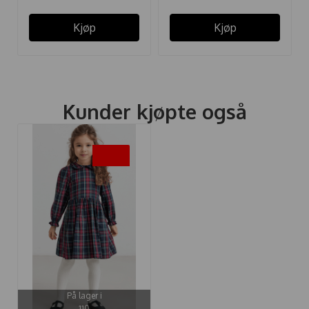
Kjøp
Kjøp
Kunder kjøpte også
-35%
På lager i
110