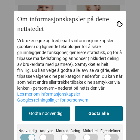
Om informasjonskapsler på dette
nettstedet
Vi bruker egne og tredjeparts informasjonskapsler
(cookies) og lignende teknologier for å sikre
grunnleggende funksjoner, generere statistikk, og for å
tilpasse markedsføring og annonser (inkludert deling
av brukerdata med partnere). Samtykket er helt
frivillig. Du kan velge å godta alle, avvise valgfrie, eller
MARMAR KJOLE
MARMAR KJOLE
MA
tilpasse valgene dine per kategori nedenfor. Du kan når
som helst endre eller trekke tilbake dine samtykker via
 OWL
DOKA BABY NIGHT
DAVA BABY PINE
TO
lenken «personvern» nederst på nettsiden vår.
CHECK
Les mer om informasjonskapsler
428,-
362,-
659,-
659,-
Googles retningslinjer for personvern
Kjøp
Kjøp
Godta nødvendig
Godta alle
Nødvendig
Analyse
Markedsføring
Målrettet
Egendefinert