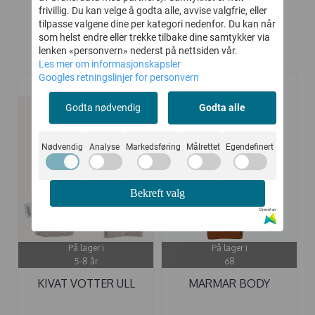
frivillig. Du kan velge å godta alle, avvise valgfrie, eller
tilpasse valgene dine per kategori nedenfor. Du kan når
som helst endre eller trekke tilbake dine samtykker via
lenken «personvern» nederst på nettsiden vår.
Kunder kjøpte også
Les mer om informasjonskapsler
Googles retningslinjer for personvern
-25%
-45%
Godta nødvendig
Godta alle
Nødvendig
Analyse
Markedsføring
Målrettet
Egendefinert
Bekreft valg
Drevet av
På lager i
På lager i
5-8 år
68
KIVAT VOTTER ULL
MARMAR BODY
BRUNMELERT ...
MODAL PLAIN SPICY ...