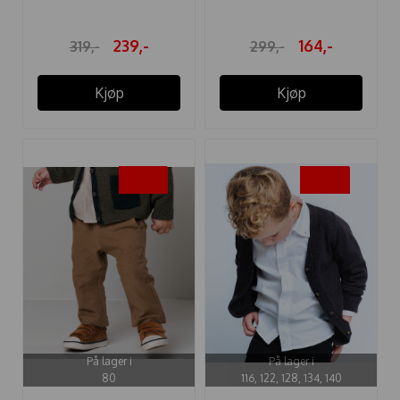
239,-
164,-
319,-
299,-
Kjøp
Kjøp
-45%
-50%
På lager i
På lager i
80
116, 122, 128, 134, 140