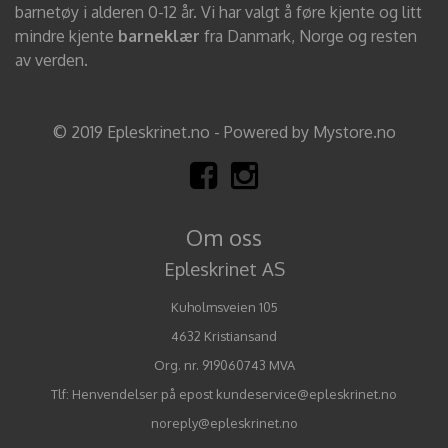
barnetøy i alderen 0-12 år. Vi har valgt å føre kjente og litt
mindre kjente
barneklær
fra Danmark, Norge og resten
av verden.
© 2019 Epleskrinet.no - Powered by Mystore.no
Om oss
Epleskrinet AS
Kuholmsveien 105
4632 Kristiansand
Org. nr. 919060743 MVA
Tlf:
Henvendelser på epost kundeservice@epleskrinet.no
noreply@epleskrinet.no