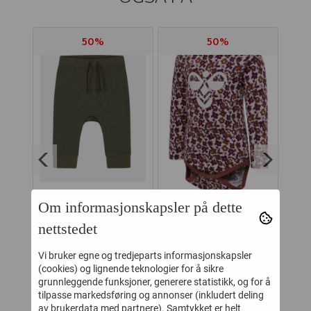
50%
50%
Om informasjonskapsler på dette
NGS
HUST AND CLAIRE
HUMMEL BODY
nettstedet
UL
BUKSE ULL/BAMBUS
DORA HUSHED
GE
GABY TEA LEAF
VIOLET
Vi bruker egne og tredjeparts informasjonskapsler
-
164,-
140,-
329,-
280,-
(cookies) og lignende teknologier for å sikre
grunnleggende funksjoner, generere statistikk, og for å
Kjøp
Kjøp
tilpasse markedsføring og annonser (inkludert deling
av brukerdata med partnere). Samtykket er helt