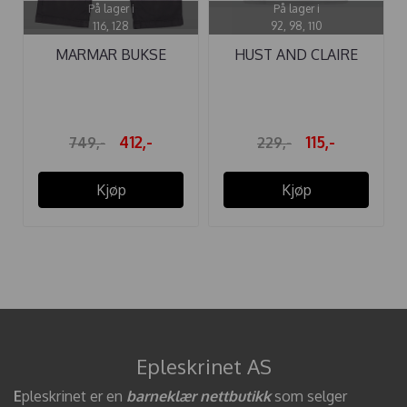
På lager i
På lager i
116, 128
92, 98, 110
MARMAR BUKSE
HUST AND CLAIRE
PEARSON FOREST ...
POLO ...
412,-
115,-
749,-
229,-
Kjøp
Kjøp
Epleskrinet AS
E
pleskrinet er en
barneklær nettbutikk
som selger