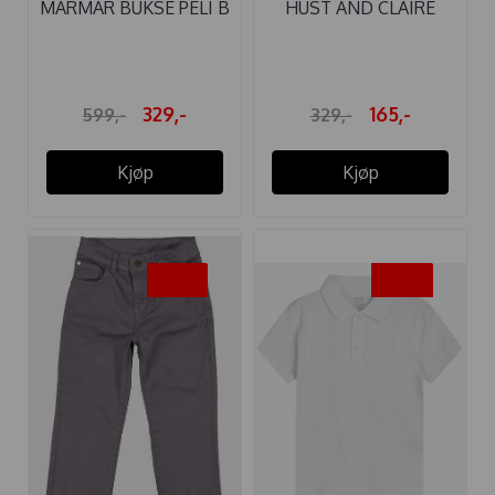
MARMAR BUKSE PELI B
HUST AND CLAIRE
STRETCH ...
SKJORTE ROSS ...
329,-
165,-
599,-
329,-
Kjøp
Kjøp
-45%
-50%