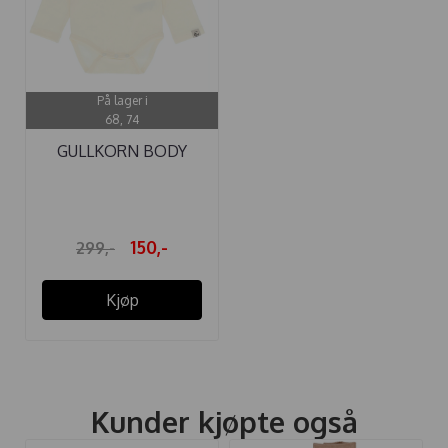
På lager i
68, 74
GULLKORN BODY
SEBASTIAN VARM ...
150,-
299,-
Kjøp
Kunder kjøpte også