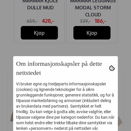
IRE
MARMAR KJOLE
MARMAR LEGGINGS
MBUS
DULLE MUD
MODAL STORM
RU
CLOUD
-
428,-
186,-
659,-
339,-
Kjøp
Kjøp
Om informasjonskapsler på dette
Relaterte produkter
nettstedet
Vi bruker egne og tredjeparts informasjonskapsler
-45%
-20%
(cookies) og lignende teknologier for å sikre
grunnleggende funksjoner, generere statistikk, og for å
tilpasse markedsføring og annonser (inkludert deling
av brukerdata med partnere). Samtykket er helt
frivillig. Du kan velge å godta alle, avvise valgfrie, eller
tilpasse valgene dine per kategori nedenfor. Du kan når
som helst endre eller trekke tilbake dine samtykker via
lenken «personvern» nederst på nettsiden vår.