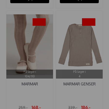
-35%
-45%
På lager i
På lager i
104/110
4
MARMAR
MARMAR GENSER
STRØMPEBUKSE
MODAL KNAPP ...
POINTELLE ...
168,-
186,-
259,-
339,-