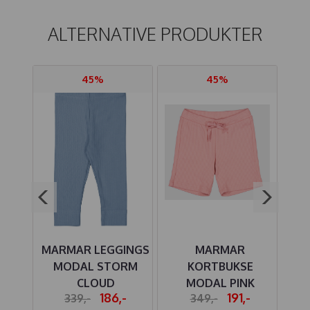
ALTERNATIVE PRODUKTER
45%
45%
INGS
MARMAR LEGGINGS
MARMAR
HT
MODAL STORM
KORTBUKSE
CA
CLOUD
MODAL PINK
-
186,-
191,-
339,-
349,-
DELIGHT