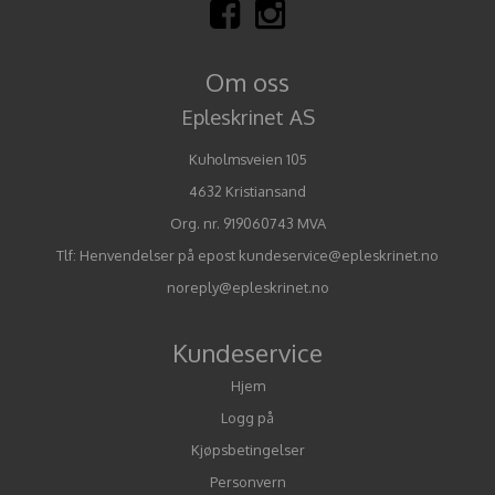
Om oss
Epleskrinet AS
Kuholmsveien 105
4632 Kristiansand
Org. nr. 919060743 MVA
Tlf:
Henvendelser på epost kundeservice@epleskrinet.no
noreply@epleskrinet.no
Kundeservice
Hjem
Logg på
Kjøpsbetingelser
Personvern