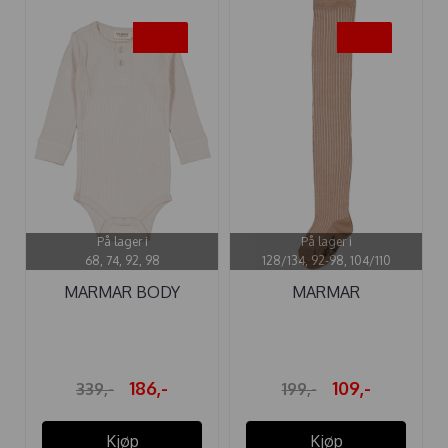
-45%
-45%
På lager i
På lager i
68, 74, 92, 98
128/134, 92-98, 104/110
MARMAR BODY
MARMAR
MODAL KNAPP ...
STRØMPEBUKSE
MARMAR ...
186,-
109,-
339,-
199,-
Kjøp
Kjøp