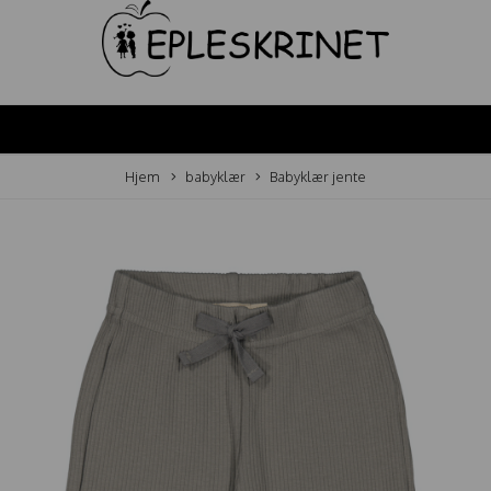
Hjem
babyklær
Babyklær jente