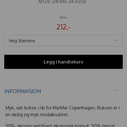
Art.nr:
241-100-34-6558
385,-
212,-
Velg Størrelse
Legg i handlekurv
INFORMASJON
Myk, søt bukse i rib fra MarMar Copenhagen. Buksen er i
en deilig og myk modalkvalitet.
50% økotex sertifisert økologisk bomull, 50% tencel