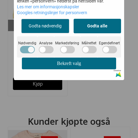
lenken «personvern» nederst på nettsiden vår.
Les mer om informasjonskapsler
Googles retningslinjer for personvern
På lager i
Godta nødvendig
Godta alle
80
MARMAR BUKSE
Nødvendig
Analyse
Markedsføring
Målrettet
Egendefinert
POWELL BABY HAY
Bekreft valg
208,-
379,-
Drevet av
Kjøp
Kunder kjøpte også