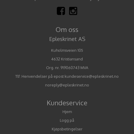
Om oss
Epleskrinet AS
Kuholmsveien 105
4632 Kristiansand
Org. nr. 919060743 MVA
Tlf:
Henvendelser på epost kundeservice@epleskrinet.no
noreply@epleskrinet.no
Kundeservice
Hjem
Logg på
Kjøpsbetingelser