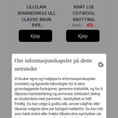
UE
LILLELAM
KIVAT LUE
 ULL
SPARKEDRESS ULL
COTWOOL
CLASSIC BRUN
KNYTTING
BO
-
999,-
411,-
549,-
JEANSBLÅ
M/SKINNLAPP
Kjøp
Kjøp
Om informasjonskapsler på dette
Relaterte produkter
nettstedet
Vi bruker egne og tredjeparts informasjonskapsler
-45%
(cookies) og lignende teknologier for å sikre
grunnleggende funksjoner, generere statistikk, og for å
tilpasse markedsføring og annonser (inkludert deling
av brukerdata med partnere). Samtykket er helt
frivillig. Du kan velge å godta alle, avvise valgfrie, eller
tilpasse valgene dine per kategori nedenfor. Du kan når
som helst endre eller trekke tilbake dine samtykker via