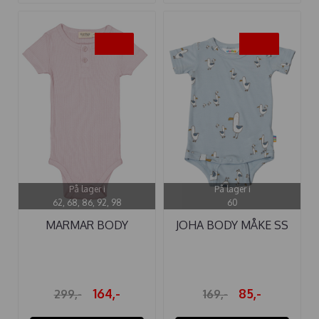
-45%
-50%
På lager i
På lager i
62, 68, 86, 92, 98
60
MARMAR BODY
JOHA BODY MÅKE SS
MODAL SS LILAC ...
BLÅ
164,-
85,-
299,-
169,-