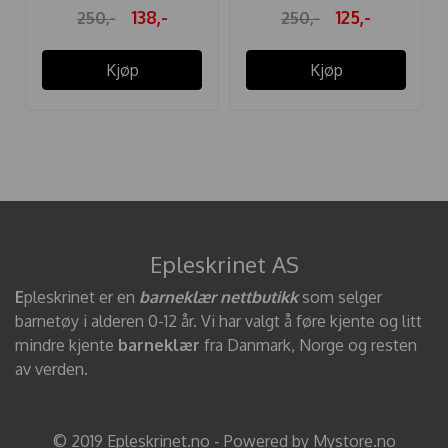
138,-
125,-
250,-
250,-
Kjøp
Kjøp
Epleskrinet AS
E
pleskrinet er en
barneklær nettbutikk
som selger
barnetøy i alderen 0-12 år. Vi har valgt å føre kjente og litt
mindre kjente
barneklær
fra Danmark, Norge og resten
av verden.
© 2019 Epleskrinet.no - Powered by Mystore.no