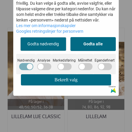
frivillig. Du kan velge å godta alle, avvise valgfrie, eller
tilpasse valgene dine per kategori nedenfor. Du kan når
som helst endre eller trekke tilbake dine samtykker via
Kunder kjøpte også
lenken «personvern» nederst på nettsiden vår.
Les mer om informasjonskapsler
Googles retningslinjer for personvern
-20%
-20%
Godta nødvendig
Godta alle
Nødvendig
Analyse
Markedsføring
Målrettet
Egendefinert
Bekreft valg
Drevet av
På lager i
På lager i
48/50, 50/52, 36-38
74, 80, 86, 92, 98
LILLELAM LUE CLASSIC
LILLELAM
HVIT ULL
SPARKEDRESS ULL ...