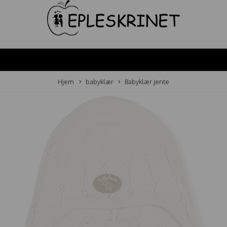
Hjem
babyklær
Babyklær jente