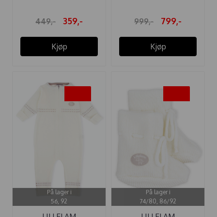
359,-
799,-
449,-
999,-
Kjøp
Kjøp
-20%
-20%
På lager i
På lager i
56, 92
74/80, 86/92
LILLELAM
LILLELAM