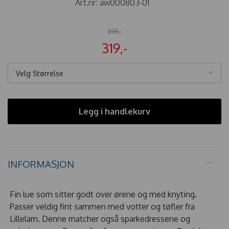
Art.nr:
aw000803-01
399,-
319,-
Velg Størrelse
Legg i handlekurv
INFORMASJON
Fin lue som sitter godt over ørene og med knyting.
Passer veldig fint sammen med votter og tøfler fra
Lillelam. Denne matcher også sparkedressene og