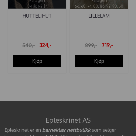
På lager i
På lager i
0-1 år, 1-2 år
56, 68, 74, 80, 86, 92, 98, 50
HUTTELIHUT
LILLELAM
ELEFANTLUE "DINO" ...
SPARKEDRESS
CLASSIC ...
324,-
719,-
540,-
899,-
Kjøp
Kjøp
Epleskrinet AS
E
pleskrinet er en
barneklær nettbutikk
som selger