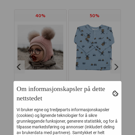
40%
50%
Om informasjonskapsler på dette
IRE
HUTTELIHUT
JOHA GENSER
OLF
ELEFANTLUE "BIG
BAMBUS
D
nettstedet
BEAR" ROSE
VINDMØLLE BLÅ
-
455,-
139,-
Vi bruker egne og tredjeparts informasjonskapsler
759,-
279,-
MELANGE
(cookies) og lignende teknologier for å sikre
grunnleggende funksjoner, generere statistikk, og for å
Kjøp
Kjøp
tilpasse markedsføring og annonser (inkludert deling
av brukerdata med partnere). Samtykket er helt