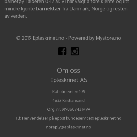
barnetøy i alderen 0-12 år. Vi har valgt å føre kjente og litt
mindre kjente
barneklær
fra Danmark, Norge og resten
av verden.
© 2019 Epleskrinet.no - Powered by Mystore.no
Om oss
Epleskrinet AS
Kuholmsveien 105
4632 Kristiansand
Org. nr. 919060743 MVA
Tlf:
Henvendelser på epost kundeservice@epleskrinet.no
noreply@epleskrinet.no