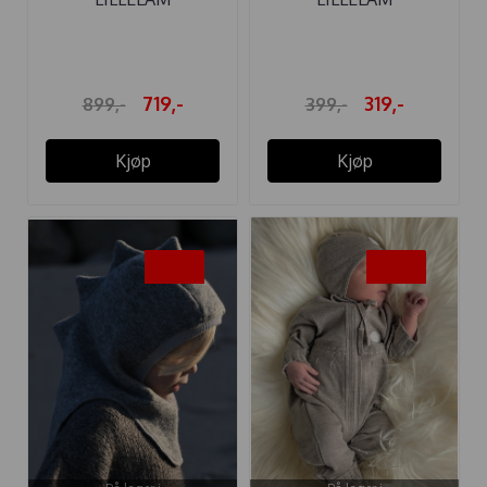
SPARKEDRESS
BABYTØFLER ULL ...
CLASSIC ...
719,-
319,-
899,-
399,-
Kjøp
Kjøp
-40%
-20%