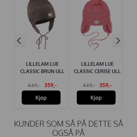
UE
LILLELAM LUE
LILLELAM LUE
MME
CLASSIC BRUN ULL
CLASSIC CERISE ULL
CL
U
-
359,-
359,-
449,-
449,-
Kjøp
Kjøp
KUNDER SOM SÅ PÅ DETTE SÅ
OGSÅ PÅ