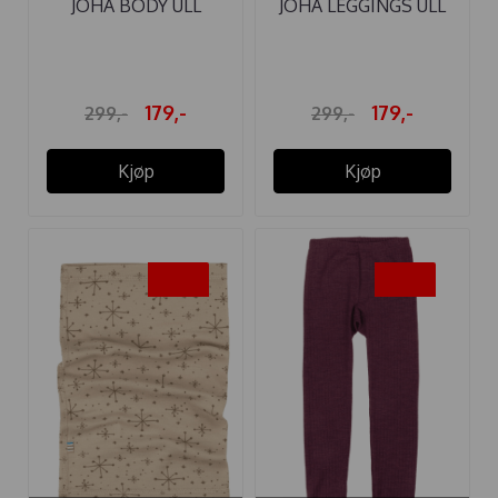
JOHA BODY ULL
JOHA LEGGINGS ULL
PLOMME
MINI STRIPE ...
179,-
179,-
299,-
299,-
Kjøp
Kjøp
-40%
-40%