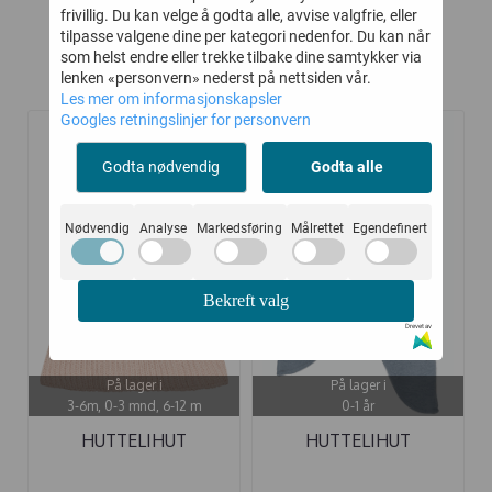
frivillig. Du kan velge å godta alle, avvise valgfrie, eller
tilpasse valgene dine per kategori nedenfor. Du kan når
som helst endre eller trekke tilbake dine samtykker via
lenken «personvern» nederst på nettsiden vår.
Kunder kjøpte også
Les mer om informasjonskapsler
Googles retningslinjer for personvern
-30%
-50%
Godta nødvendig
Godta alle
Nødvendig
Analyse
Markedsføring
Målrettet
Egendefinert
Bekreft valg
Drevet av
På lager i
På lager i
3-6m, 0-3 mnd, 6-12 m
0-1 år
HUTTELIHUT
HUTTELIHUT
BALAKLAVA ØRER ...
ELEFANTLUE FLOWER