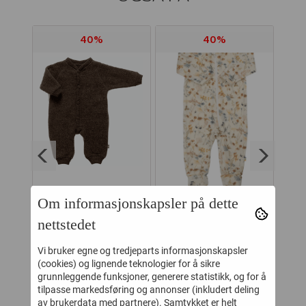
40%
40%
Om informasjonskapsler på dette
KER
JOHA HELDRESS
JOHA HELDRESS
J
nettstedet
BB
ULLFLEECE KNAPP
ULL FLORA
U
MØRK BRUN
OFFWHITE
Vi bruker egne og tredjeparts informasjonskapsler
419,-
269,-
699,-
449,-
(cookies) og lignende teknologier for å sikre
grunnleggende funksjoner, generere statistikk, og for å
Kjøp
Kjøp
tilpasse markedsføring og annonser (inkludert deling
av brukerdata med partnere). Samtykket er helt