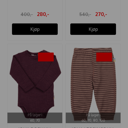
...
280,-
270,-
400,-
540,-
Kjøp
Kjøp
-40%
-40%
På lager i
På lager i
60, 70
60, 70, 80, 100