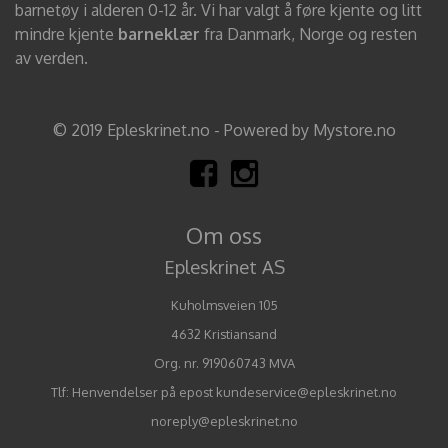
barnetøy i alderen 0-12 år. Vi har valgt å føre kjente og litt
mindre kjente
barneklær
fra Danmark, Norge og resten
av verden.
© 2019 Epleskrinet.no - Powered by Mystore.no
Om oss
Epleskrinet AS
Kuholmsveien 105
4632 Kristiansand
Org. nr. 919060743 MVA
Tlf:
Henvendelser på epost kundeservice@epleskrinet.no
noreply@epleskrinet.no