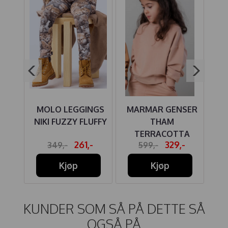
KER
MOLO LEGGINGS
MARMAR GENSER
M
IBB
NIKI FUZZY FLUFFY
THAM
TERRACOTTA
261,-
329,-
349,-
599,-
SAND
Kjøp
Kjøp
KUNDER SOM SÅ PÅ DETTE SÅ
OGSÅ PÅ