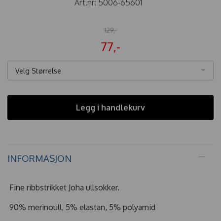
Art.nr:
5006-65601
129,-
77,-
Velg Størrelse
Legg i handlekurv
INFORMASJON
Fine ribbstrikket Joha ullsokker.
90% merinoull, 5% elastan, 5% polyamid