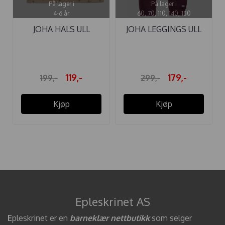
På lager i
På lager i
4-6 år
60, 70, 110, 140, 150
JOHA HALS ULL
JOHA LEGGINGS ULL
HANDDRAWN ...
PLOMME
119,-
179,-
199,-
299,-
Kjøp
Kjøp
Epleskrinet AS
E
pleskrinet er en
barneklær nettbutikk
som selger