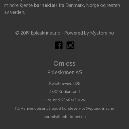
mindre kjente
barneklær
fra Danmark, Norge og resten
av verden.
© 2019 Epleskrinet.no - Powered by Mystore.no
Om oss
Epleskrinet AS
Kuholmsveien 105
4632 Kristiansand
Org. nr. 919060743 MVA
Tlf:
Henvendelser på epost kundeservice@epleskrinet.no
noreply@epleskrinet.no