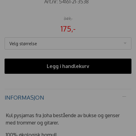
Art.nr:
54161-21-3538
349,-
175,-
Velg størrelse
Legg i handlekurv
INFORMASJON
Kul pysjamas fra Joha bestående av bukse og genser
med trommer og gitarer.
100% økologisk bomull.