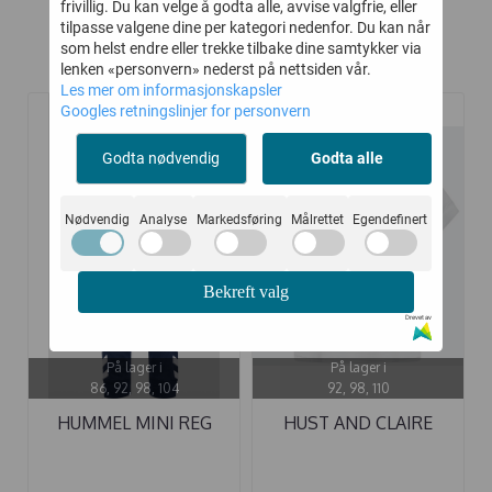
frivillig. Du kan velge å godta alle, avvise valgfrie, eller
tilpasse valgene dine per kategori nedenfor. Du kan når
som helst endre eller trekke tilbake dine samtykker via
Kunder kjøpte også
lenken «personvern» nederst på nettsiden vår.
Les mer om informasjonskapsler
Googles retningslinjer for personvern
-35%
-50%
Godta nødvendig
Godta alle
Nødvendig
Analyse
Markedsføring
Målrettet
Egendefinert
Bekreft valg
Drevet av
På lager i
På lager i
86, 92, 98, 104
92, 98, 110
HUMMEL MINI REG
HUST AND CLAIRE
CHEVRON SETT ...
POLO ...