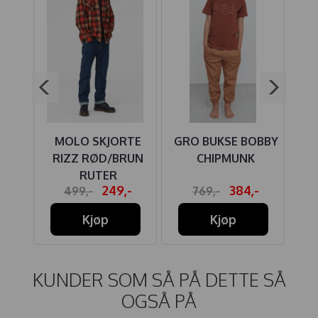
IRE
MOLO SKJORTE
GRO BUKSE BOBBY
J
SER
RIZZ RØD/BRUN
CHIPMUNK
B
N
RUTER
-
249,-
384,-
499,-
769,-
Kjøp
Kjøp
KUNDER SOM SÅ PÅ DETTE SÅ
OGSÅ PÅ