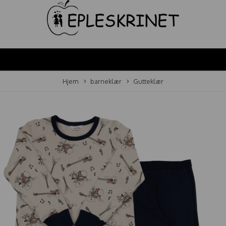
Hjem
barneklær
Gutteklær