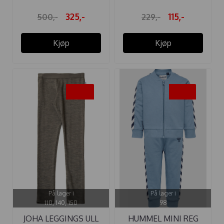
325,-
115,-
500,-
229,-
Kjøp
Kjøp
-50%
-35%
På lager i
På lager i
110, 140, 150
98
JOHA LEGGINGS ULL
HUMMEL MINI REG