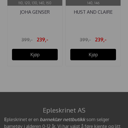
110, 120, 130, 140, 150
140, 146
JOHA GENSER
HUST AND CLAIRE
ULL/SILKE BRUN ...
GENSER ...
239,-
239,-
399,-
399,-
Kjøp
Kjøp
Epleskrinet AS
E
pleskrinet er en
barneklær nettbutikk
som selger
barnetøy i alderen 0-12 år. Vi har valgt å føre kjente og litt