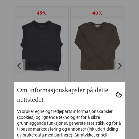
45%
40%
Om informasjonskapsler på dette
IRE
WHEAT VEST ULL
JOHA GENSER
J
RTE
CUBA BLACK
ULL/SILKE BRUN
nettstedet
TE
GRANITE
MELANGE STOR
-
329,-
239,-
599,-
399,-
Vi bruker egne og tredjeparts informasjonskapsler
(cookies) og lignende teknologier for å sikre
Kjøp
Kjøp
grunnleggende funksjoner, generere statistikk, og for å
tilpasse markedsføring og annonser (inkludert deling
av brukerdata med partnere). Samtykket er helt