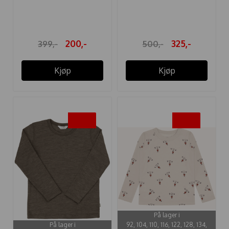
BEIGE
CHEVRON FADED ...
200,-
325,-
399,-
500,-
Kjøp
Kjøp
-40%
-40%
På lager i
På lager i
92, 104, 110, 116, 122, 128, 134,