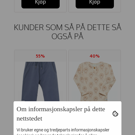
Kjøp
Kjøp
KUNDER SOM SÅ PÅ DETTE SÅ
OGSÅ PÅ
55%
40%
Om informasjonskapsler på dette
nettstedet
KER
MINIATURE BUKSE
ENFANT BODY LS
MA
Vi bruker egne og tredjeparts informasjonskapsler