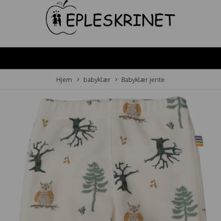
Hjem
babyklær
Babyklær jente