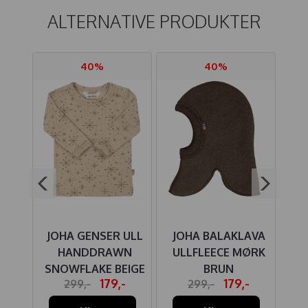
ALTERNATIVE PRODUKTER
40%
40%
IRE
JOHA GENSER ULL
JOHA BALAKLAVA
HU
UGGI
HANDDRAWN
ULLFLEECE MØRK
KO
ROSE
SNOWFLAKE BEIGE
BRUN
-
179,-
179,-
299,-
299,-