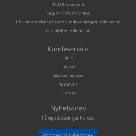
4632 Kristiansand
Org. nr. 919060743 MVA
Tlf:
Henvendelser på epost kundeservice@epleskrinet.no
noreply@epleskrinet.no
Kundeservice
Hjem
Logg på
Kjøpsbetingelser
Personvern
Om oss
Nyhetsbrev
Få oppdateringer fra oss
Abonner på nyhetsbrev