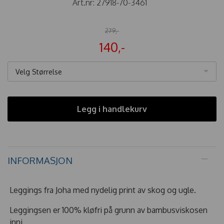
Art.nr:
27918-70-3461
279,-
140,-
Velg Størrelse
Legg i handlekurv
INFORMASJON
Leggings fra Joha med nydelig print av skog og ugle.
Leggingsen er 100% kløfri på grunn av bambusviskosen
inni.