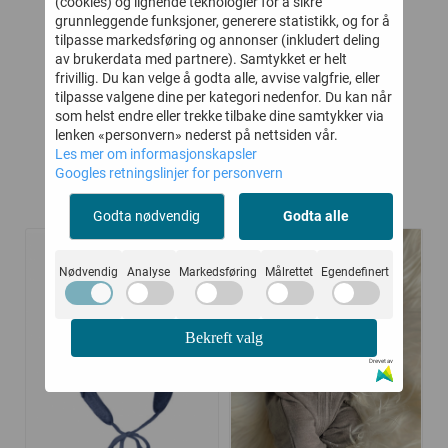
(cookies) og lignende teknologier for å sikre
BLACK
COLE BLUE
AOP WHITE SMOKE
grunnleggende funksjoner, generere statistikk, og for å
HORIZON
tilpasse markedsføring og annonser (inkludert deling
-
166,-
162,-
369,-
270,-
av brukerdata med partnere). Samtykket er helt
frivillig. Du kan velge å godta alle, avvise valgfrie, eller
Kjøp
Kjøp
tilpasse valgene dine per kategori nedenfor. Du kan når
som helst endre eller trekke tilbake dine samtykker via
lenken «personvern» nederst på nettsiden vår.
Les mer om informasjonskapsler
Googles retningslinjer for personvern
Kunder kjøpte også
Godta nødvendig
Godta alle
Nødvendig
Analyse
Markedsføring
Målrettet
Egendefinert
-20%
-20%
Bekreft valg
Drevet av