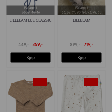
På lager i
På lager i
36-38, 44/46
56, 68, 74, 80, 86, 92, 98, 50
LILLELAM LUE CLASSIC
LILLELAM
BLÅ ULL
SPARKEDRESS
CLASSIC ...
359,-
719,-
449,-
899,-
Kjøp
Kjøp
-50%
-50%