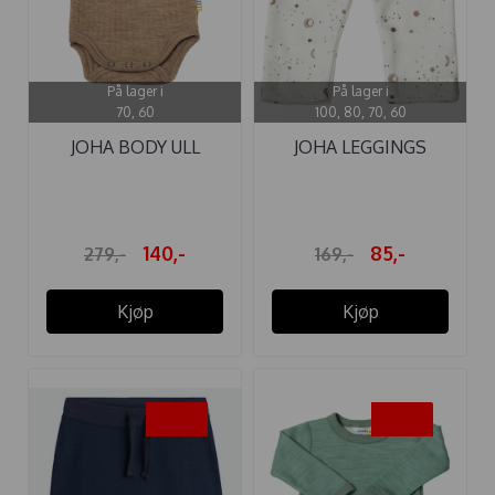
På lager i
På lager i
70, 60
100, 80, 70, 60
JOHA BODY ULL
JOHA LEGGINGS
COLORFUL BEIGE
NIGHTSKY
140,-
85,-
279,-
169,-
Kjøp
Kjøp
-50%
-50%