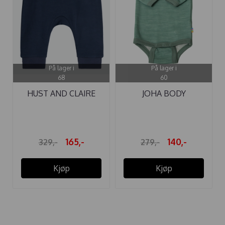
På lager i
På lager i
68
60
HUST AND CLAIRE
JOHA BODY
BUKSE ...
ULL/BAMBUS GRØNN
YD
165,-
140,-
329,-
279,-
Kjøp
Kjøp