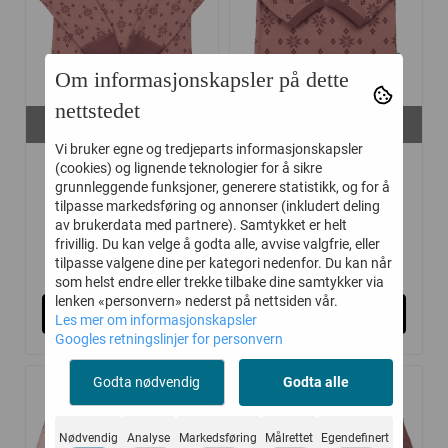
Om informasjonskapsler på dette
nettstedet
På lager i
På lager i
110, 120, 140, 150
90, 100, 120
Vi bruker egne og tredjeparts informasjonskapsler
JOHA GENSER
JOHA GENSER
(cookies) og lignende teknologier for å sikre
grunnleggende funksjoner, generere statistikk, og for å
ULL/BOMULL ICE ...
ULL/BOMULL ICE ...
tilpasse markedsføring og annonser (inkludert deling
av brukerdata med partnere). Samtykket er helt
frivillig. Du kan velge å godta alle, avvise valgfrie, eller
239,-
179,-
399,-
299,-
tilpasse valgene dine per kategori nedenfor. Du kan når
som helst endre eller trekke tilbake dine samtykker via
lenken «personvern» nederst på nettsiden vår.
Kjøp
Kjøp
Les mer om informasjonskapsler
Googles retningslinjer for personvern
Godta nødvendig
Godta alle
-40%
-40%
Nødvendig
Analyse
Markedsføring
Målrettet
Egendefinert