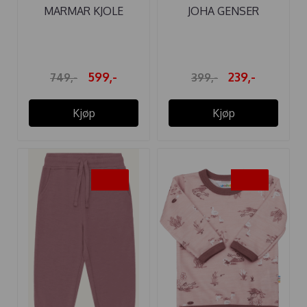
MARMAR KJOLE
JOHA GENSER
DYMAN SUMMER ...
ULL/BOMULL ICE ...
599,-
239,-
749,-
399,-
Kjøp
Kjøp
-40%
-40%