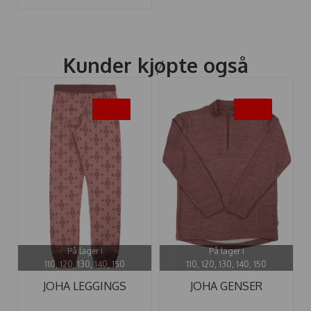
Kunder kjøpte også
-40%
-40%
På lager i
På lager i
110, 120, 130, 140, 150
110, 120, 130, 140, 150
JOHA LEGGINGS
JOHA GENSER
ULL/BOMULL ICE ...
ULL/BAMBUS HALF ...