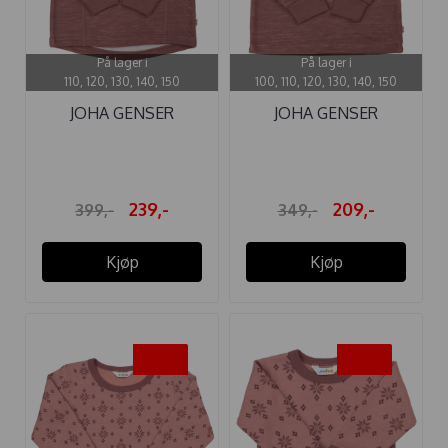
På lager i
På lager i
110, 120, 130, 140, 150
100, 110, 120, 130, 140, 150
JOHA GENSER
JOHA GENSER
ULL/BAMBUS HALF ...
ULL/BAMBUS DARK ...
239,-
209,-
399,-
349,-
Kjøp
Kjøp
-40%
-40%