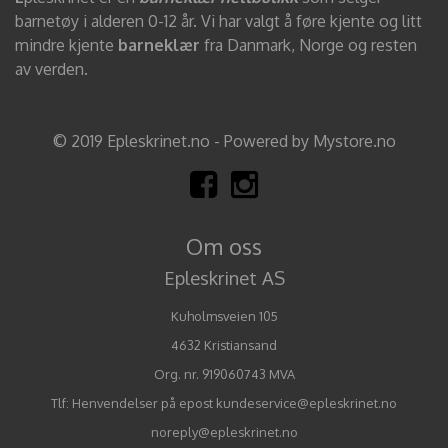
barnetøy i alderen 0-12 år. Vi har valgt å føre kjente og litt
mindre kjente
barneklær
fra Danmark, Norge og resten
av verden.
© 2019 Epleskrinet.no - Powered by Mystore.no
Om oss
Epleskrinet AS
Kuholmsveien 105
4632 Kristiansand
Org. nr. 919060743 MVA
Tlf:
Henvendelser på epost kundeservice@epleskrinet.no
noreply@epleskrinet.no