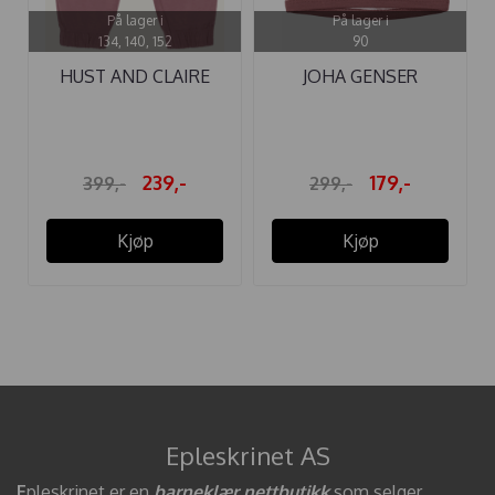
På lager i
På lager i
134, 140, 152
90
HUST AND CLAIRE
JOHA GENSER
BUKSE ...
ULL/BAMBUS GOOSE
...
239,-
179,-
399,-
299,-
Kjøp
Kjøp
Epleskrinet AS
E
pleskrinet er en
barneklær nettbutikk
som selger