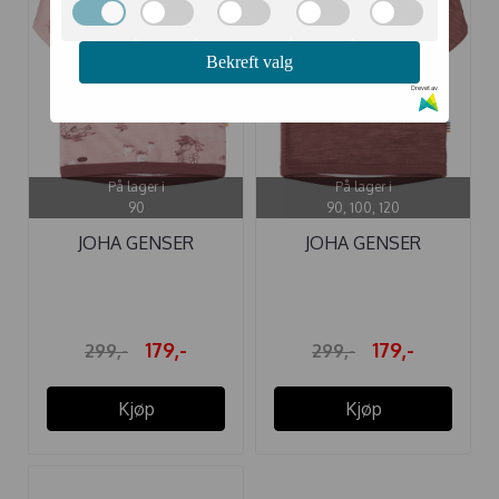
Bekreft valg
Drevet av
På lager i
På lager i
90
90, 100, 120
JOHA GENSER
JOHA GENSER
ULL/BAMBUS GOOSE
ULL/BAMBUS DARK ...
...
179,-
179,-
299,-
299,-
Kjøp
Kjøp