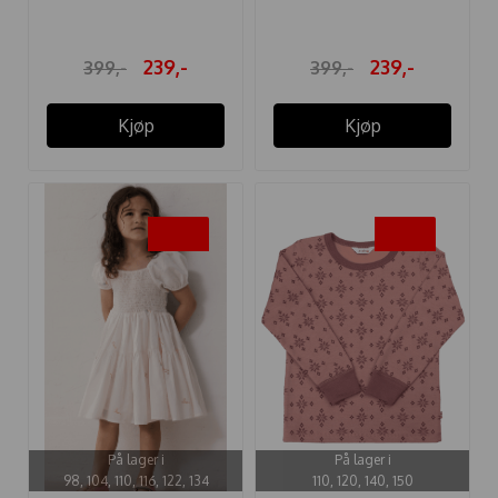
239,-
239,-
399,-
399,-
Kjøp
Kjøp
-20%
-40%
På lager i
På lager i
98, 104, 110, 116, 122, 134
110, 120, 140, 150