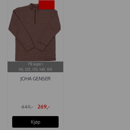
-40%
På lager i
110, 120, 130, 140, 150
JOHA GENSER
ULL/BAMBUS HALF ...
269,-
449,-
Kjøp