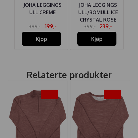
ER
JOHA LEGGINGS
JOHA LEGGINGS
G
DARK
ULL CREME
ULL/BOMULL ICE
UL
CRYSTAL ROSE
-
199,-
239,-
399,-
399,-
STOR
Kjøp
Kjøp
Relaterte produkter
-40%
-40%