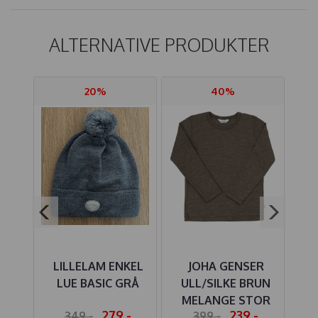
ALTERNATIVE PRODUKTER
20%
40%
LILLELAM ENKEL
JOHA GENSER
LI
LUE BASIC GRÅ
ULL/SILKE BRUN
UL
Å
MELANGE STOR
-
279,-
239,-
349,-
399,-