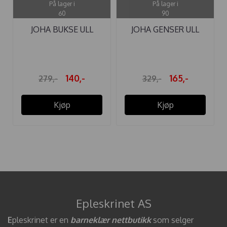
På lager i
På lager i
60
90
JOHA BUKSE ULL
JOHA GENSER ULL
MØRKEBLÅ LITEN
ADVENTURE ...
140,-
165,-
279,-
329,-
Kjøp
Kjøp
Epleskrinet AS
E
pleskrinet er en
barneklær nettbutikk
som selger