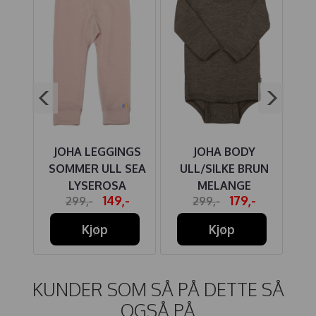
ULL
JOHA LEGGINGS
JOHA BODY
J
N
SOMMER ULL SEA
ULL/SILKE BRUN
LYSEROSA
MELANGE
-
149,-
179,-
299,-
299,-
Kjøp
Kjøp
KUNDER SOM SÅ PÅ DETTE SÅ
OGSÅ PÅ