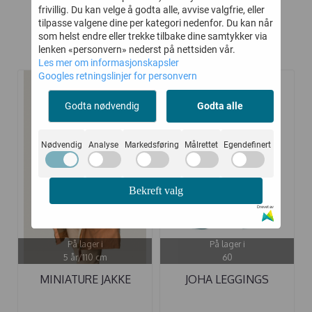
frivillig. Du kan velge å godta alle, avvise valgfrie, eller
tilpasse valgene dine per kategori nedenfor. Du kan når
som helst endre eller trekke tilbake dine samtykker via
lenken «personvern» nederst på nettsiden vår.
Kunder kjøpte også
Les mer om informasjonskapsler
Googles retningslinjer for personvern
-30%
-50%
Godta nødvendig
Godta alle
Nødvendig
Analyse
Markedsføring
Målrettet
Egendefinert
Bekreft valg
Drevet av
På lager i
På lager i
5 år/110 cm
60
MINIATURE JAKKE
JOHA LEGGINGS
ALTINA ...
ULL/SILKE BLÅ ...