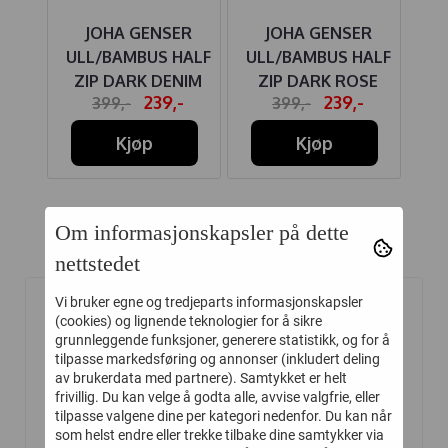
ULL
JOHA GENSER
JOHA GENSER
ULL/BAMBUS HALF
ULL/BAMBUS HALF
UL
X
ZIP DARK DENIM
ZIP DARK ROSE
-
239,-
239,-
399,-
399,-
Kjøp
Kjøp
Om informasjonskapsler på dette
Relaterte produkter
nettstedet
Vi bruker egne og tredjeparts informasjonskapsler
(cookies) og lignende teknologier for å sikre
-40%
-40%
grunnleggende funksjoner, generere statistikk, og for å
tilpasse markedsføring og annonser (inkludert deling
av brukerdata med partnere). Samtykket er helt
frivillig. Du kan velge å godta alle, avvise valgfrie, eller
tilpasse valgene dine per kategori nedenfor. Du kan når
som helst endre eller trekke tilbake dine samtykker via