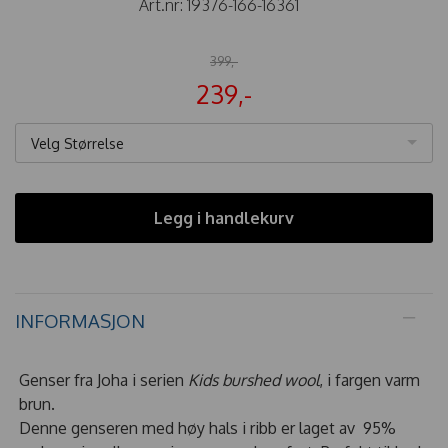
Art.nr:
19376-166-16361
399,-
239,-
Velg Størrelse
Legg i handlekurv
INFORMASJON
Genser fra Joha i serien
Kids burshed wool
, i fargen varm
brun.
Denne genseren med høy hals i ribb er laget av 95%