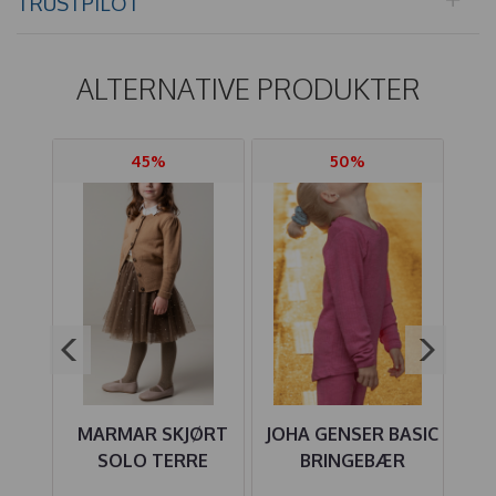
TRUSTPILOT
ALTERNATIVE PRODUKTER
45%
50%
ULL
MARMAR SKJØRT
JOHA GENSER BASIC
HU
IE
SOLO TERRE
BRINGEBÆR
T