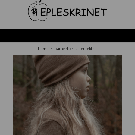
Hjem
barneklær
Jenteklær