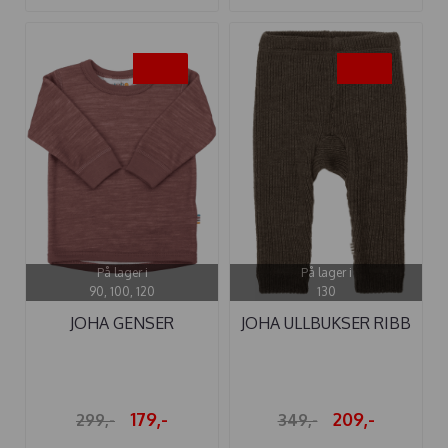
-40%
-40%
På lager i
På lager i
90, 100, 120
130
JOHA GENSER
JOHA ULLBUKSER RIBB
ULL/BAMBUS DARK ...
BRUN ...
179,-
209,-
299,-
349,-