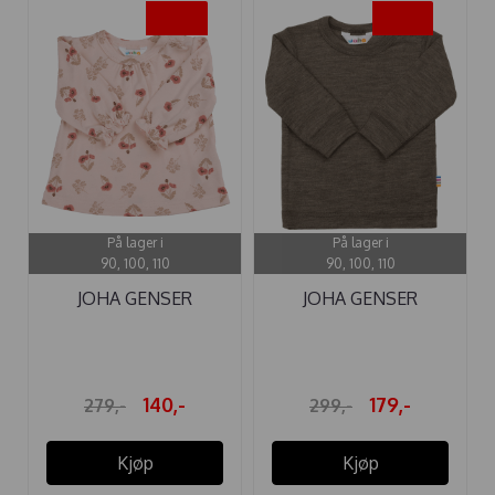
-50%
-40%
På lager i
På lager i
90, 100, 110
90, 100, 110
JOHA GENSER
JOHA GENSER
BAMBUS POPPY ROSE
ULL/SILKE BRUN ...
140,-
179,-
279,-
299,-
Kjøp
Kjøp