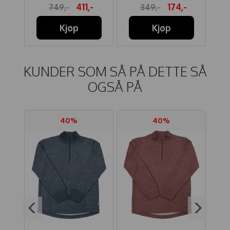
-
411,-
174,-
749,-
349,-
Kjøp
Kjøp
KUNDER SOM SÅ PÅ DETTE SÅ
OGSÅ PÅ
40%
40%