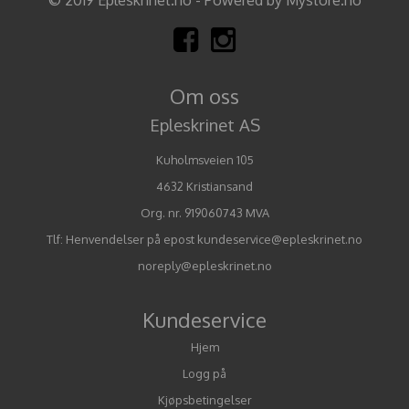
Om oss
Epleskrinet AS
Kuholmsveien 105
4632 Kristiansand
Org. nr. 919060743 MVA
Tlf:
Henvendelser på epost kundeservice@epleskrinet.no
noreply@epleskrinet.no
Kundeservice
Hjem
Logg på
Kjøpsbetingelser