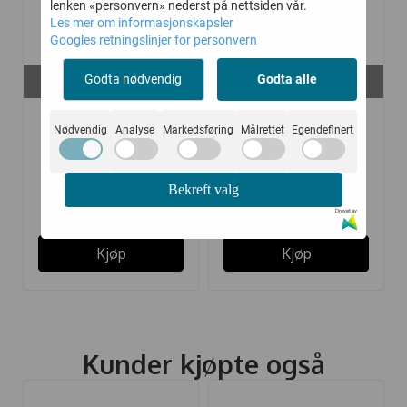
lenken «personvern» nederst på nettsiden vår.
Les mer om informasjonskapsler
Googles retningslinjer for personvern
På lager i
På lager i
Godta nødvendig
Godta alle
60, 80, 90, 100, 140, 150
110, 120, 130, 140, 150
JOHA LEGGINGS ULL
JOHA LEGGINGS ULL
Nødvendig
Analyse
Markedsføring
Målrettet
Egendefinert
FLORA ...
VARM BRUN ...
Bekreft valg
239,-
239,-
399,-
399,-
Drevet av
Kjøp
Kjøp
Kunder kjøpte også