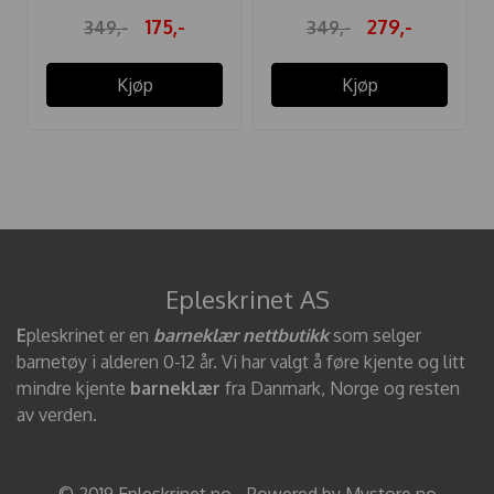
175,-
279,-
349,-
349,-
Kjøp
Kjøp
Epleskrinet AS
E
pleskrinet er en
barneklær nettbutikk
som selger
barnetøy i alderen 0-12 år. Vi har valgt å føre kjente og litt
mindre kjente
barneklær
fra Danmark, Norge og resten
av verden.
© 2019 Epleskrinet.no - Powered by Mystore.no