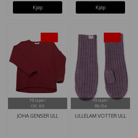
Kjøp
Kjøp
-50%
-20%
På lager i
På lager i
130, 150
98/104
JOHA GENSER ULL
LILLELAM VOTTER ULL
COLORFUL ...
RIBB ...