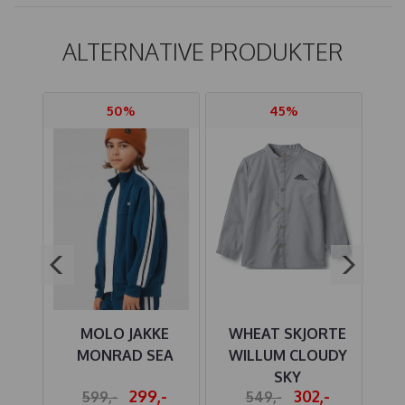
ALTERNATIVE PRODUKTER
50%
45%
MOLO JAKKE
WHEAT SKJORTE
HU
E
MONRAD SEA
WILLUM CLOUDY
O
SKY
,-
299,-
302,-
599,-
549,-