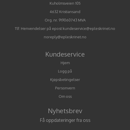
Kuholmsveien 105
4632 Kristiansand
Org. nr. 919060743 MVA
Tlf:
Henvendelser på epost kundeservice@epleskrinet.no
noreply@epleskrinet.no
Kundeservice
Hjem
Logg på
Kjøpsbetingelser
Personvern
Om oss
Nyhetsbrev
Få oppdateringer fra oss