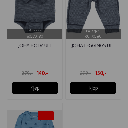
På lager i
På lager i
60, 70, 80
60, 70, 80
JOHA BODY ULL
JOHA LEGGINGS ULL
DOUBLE FACE ...
DOUBLE FACE ...
140,-
150,-
279,-
299,-
Kjøp
Kjøp
-35%