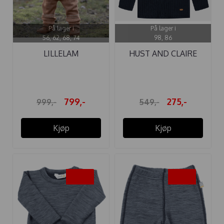
På lager i
På lager i
56, 62, 68, 74
98, 86
LILLELAM
HUST AND CLAIRE
SPARKEDRESS ULL ...
GENSER TJUKK ...
799,-
275,-
999,-
549,-
Kjøp
Kjøp
-50%
-50%