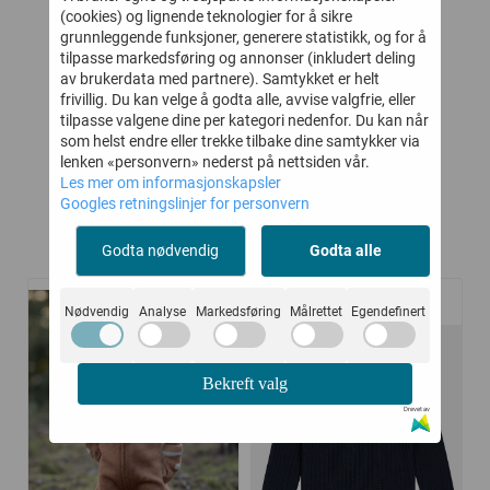
T
GULLKORN CHALK
HUMMEL BODY MINI
GU
(cookies) og lignende teknologier for å sikre
E
ULL BODY FOG PINK
ULL CHARCOAL
U
grunnleggende funksjoner, generere statistikk, og for å
tilpasse markedsføring og annonser (inkludert deling
MEL
GRAY
av brukerdata med partnere). Samtykket er helt
239,-
262,-
399,-
350,-
frivillig. Du kan velge å godta alle, avvise valgfrie, eller
tilpasse valgene dine per kategori nedenfor. Du kan når
Kjøp
Kjøp
som helst endre eller trekke tilbake dine samtykker via
lenken «personvern» nederst på nettsiden vår.
Les mer om informasjonskapsler
Googles retningslinjer for personvern
Kunder kjøpte også
Godta nødvendig
Godta alle
Nødvendig
Analyse
Markedsføring
Målrettet
Egendefinert
-20%
-50%
Bekreft valg
Drevet av