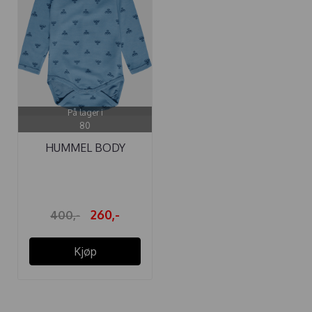
På lager i
80
HUMMEL BODY
BAMBO ULL BLUE ...
260,-
400,-
Kjøp