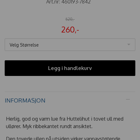
Art.nr:
460193-7842
520,-
260,-
Velg Størrelse
Legg i handlekurv
INFORMASJON
Herlig, god og varm lue fra Huttelihut i tovet ull med
ullører. Myk ribbekantet rundt ansiktet.
Den tovede ullen på utsiden virker vannavstøtende.