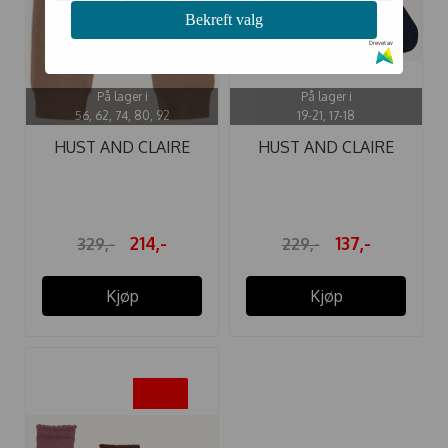
Bekreft valg
Drevet av
På lager i
På lager i
56, 62, 74, 80, 92
19-21, 17-18
HUST AND CLAIRE
HUST AND CLAIRE
BUKSE ULL ...
SOKKER 3-PAKK ...
214,-
137,-
329,-
229,-
Kjøp
Kjøp
-40%