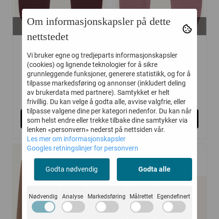
Om informasjonskapsler på dette
På lager i
På lager i
56, 62, 68, 74
68
nettstedet
HUST AND CLAIRE
HUST AND CLAIRE
Vi bruker egne og tredjeparts informasjonskapsler
BUKSE ...
BUKSE ...
(cookies) og lignende teknologier for å sikre
grunnleggende funksjoner, generere statistikk, og for å
tilpasse markedsføring og annonser (inkludert deling
214,-
214,-
av brukerdata med partnere). Samtykket er helt
329,-
329,-
frivillig. Du kan velge å godta alle, avvise valgfrie, eller
tilpasse valgene dine per kategori nedenfor. Du kan når
Kjøp
Kjøp
som helst endre eller trekke tilbake dine samtykker via
lenken «personvern» nederst på nettsiden vår.
Les mer om informasjonskapsler
Googles retningslinjer for personvern
-35%
-40%
Godta nødvendig
Godta alle
Nødvendig
Analyse
Markedsføring
Målrettet
Egendefinert