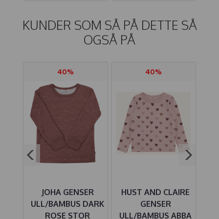
KUNDER SOM SÅ PÅ DETTE SÅ
OGSÅ PÅ
40%
40%
ER
JOHA GENSER
HUST AND CLAIRE
HU
S
ULL/BAMBUS DARK
GENSER
BU
LER
ROSE STOR
ULL/BAMBUS ABBA
G