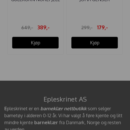
ULLGENSER ...
ULL/BOMULL ICE ...
389,-
179,-
649,-
299,-
Kjøp
Kjøp
Epleskrinet AS
E
pleskrinet er en
barneklær nettbutikk
som selger
barnetøy i alderen 0-12 år. Vi har valgt å føre kjente og litt
mindre kjente
barneklær
fra Danmark, Norge og resten
av verden.