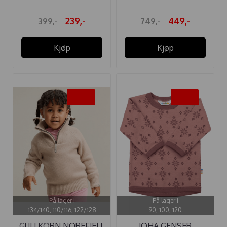
239,-
449,-
399,-
749,-
Kjøp
Kjøp
-40%
-40%
På lager i
På lager i
134/140, 110/116, 122/128
90, 100, 120
GULLKORN NOREFJELL
JOHA GENSER