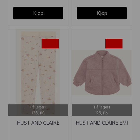
Kjøp
Kjøp
-40%
-40%
På lager i
På lager i
128, 110
98, 116
HUST AND CLAIRE
HUST AND CLAIRE EMI
LEGGINGS ULL ...
ULL JAKKE ...