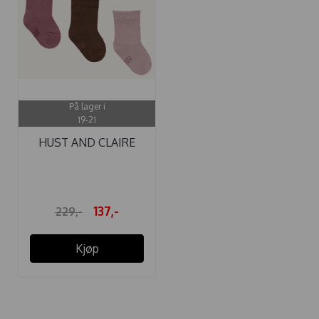
På lager i
19-21
HUST AND CLAIRE
SOKKER 3-PAKK ...
137,-
229,-
Kjøp