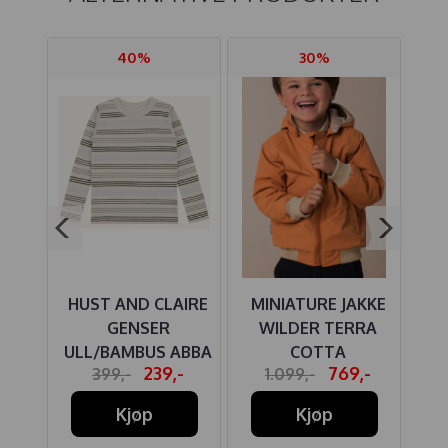
40%
30%
IRE
HUST AND CLAIRE
MINIATURE JAKKE
HU
GENSER
WILDER TERRA
ABBA
ULL/BAMBUS ABBA
COTTA
UL
-
239,-
769,-
399,-
1.099,-
GL
STRIPES FRENCH
FL
E
OAK
Kjøp
Kjøp