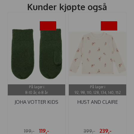
Kunder kjøpte også
-40%
-40%
På lager i
På lager i
8-10 år, 6-8 år
92, 98, 110, 128, 134, 140, 152
JOHA VOTTER KIDS
HUST AND CLAIRE
MØRK MOSE
GENSER ...
119,-
239,-
199,-
399,-