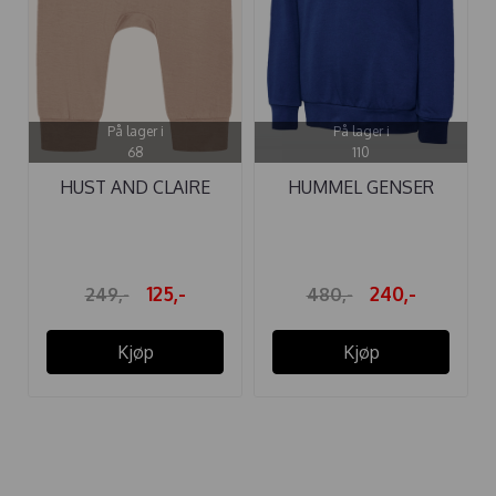
På lager i
På lager i
68
110
HUST AND CLAIRE
HUMMEL GENSER
BUKSE BAMBUS ...
CODO ESTATE ...
125,-
240,-
249,-
480,-
Kjøp
Kjøp