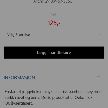
Art.nr:
29139967-3366
249,-
125,-
Velg Størrelse
Legg i handlekurv
INFORMASJON
Ensfarget joggebukse i myk, elastisk bambusjersey med
strikk i livet og bena. Dette produktet er Oeko-Tex
100®-sertifisert.