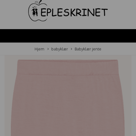
Hjem
babyklær
Babyklær jente