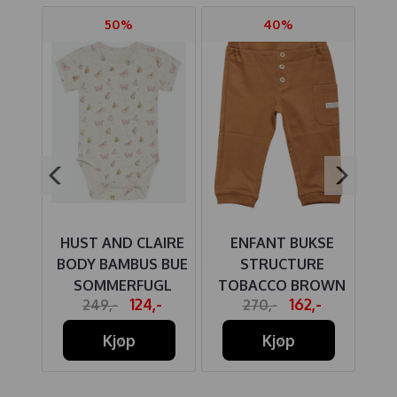
50%
40%
T
HUST AND CLAIRE
ENFANT BUKSE
HU
ARI
BODY BAMBUS BUE
STRUCTURE
BO
ITE
SOMMERFUGL
TOBACCO BROWN
BA
-
124,-
162,-
249,-
270,-
SHRIMP
Kjøp
Kjøp