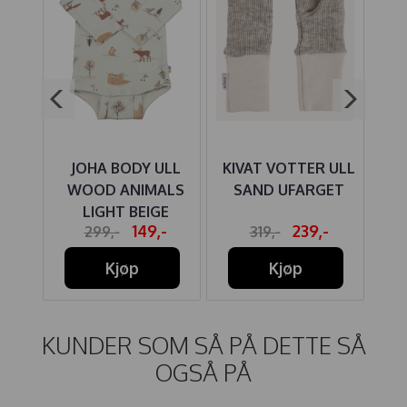
JOHA BODY ULL
KIVAT VOTTER ULL
NO
LE
WOOD ANIMALS
SAND UFARGET
S
LIGHT BEIGE
-
149,-
239,-
299,-
319,-
Kjøp
Kjøp
KUNDER SOM SÅ PÅ DETTE SÅ
OGSÅ PÅ