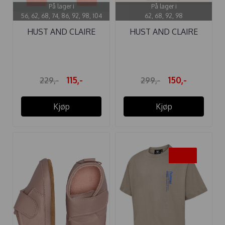
På lager i
På lager i
56, 62, 68, 74, 86, 92, 98, 104
62, 68, 92, 98
HUST AND CLAIRE
HUST AND CLAIRE
BUKSE GUSTI ...
BODY BAMBUS ...
115,-
150,-
229,-
299,-
Kjøp
Kjøp
-50%