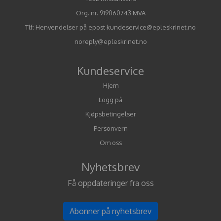
Org. nr. 919060743 MVA
Tlf:
Henvendelser på epost kundeservice@epleskrinet.no
noreply@epleskrinet.no
Kundeservice
Hjem
Logg på
Kjøpsbetingelser
Personvern
Om oss
Nyhetsbrev
Få oppdateringer fra oss
Abonner på nyhetsbrev