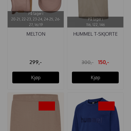
På lager i
20-21, 22-23, 23-24, 24-25, 26-
På lager i
27, 16/19
116, 122, 146
MELTON
HUMMEL T-SKJORTE
SKINNTØFFEL
DANTE ...
BORRELÅS ...
299,-
150,-
300,-
Kjøp
Kjøp
-50%
-50%