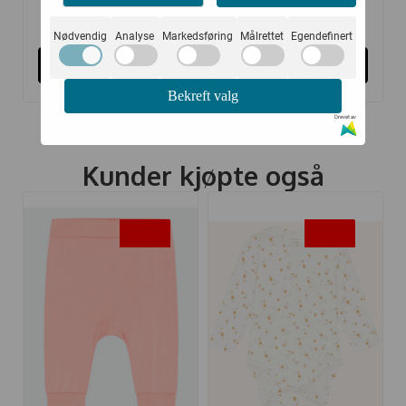
227,-
227,-
379,-
379,-
Nødvendig
Analyse
Markedsføring
Målrettet
Egendefinert
Kjøp
Kjøp
Bekreft valg
Drevet av
Kunder kjøpte også
-50%
-50%