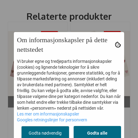
Relaterte produkter
-40%
-40%
Om informasjonskapsler på dette
nettstedet
Vi bruker egne og tredjeparts informasjonskapsler
(cookies) og lignende teknologier for å sikre
grunnleggende funksjoner, generere statistikk, og for å
tilpasse markedsføring og annonser (inkludert deling
av brukerdata med partnere). Samtykket er helt
frivillig. Du kan velge å godta alle, avvise valgfrie, eller
tilpasse valgene dine per kategori nedenfor. Du kan når
På lager i
På lager i
som helst endre eller trekke tilbake dine samtykker via
56, 62, 68, 74
56, 62, 80
lenken «personvern» nederst på nettsiden vår.
HUST AND CLAIRE
HUST AND CLAIRE
Les mer om informasjonskapsler
Googles retningslinjer for personvern
BODY ...
BODY ...
Godta nødvendig
Godta alle