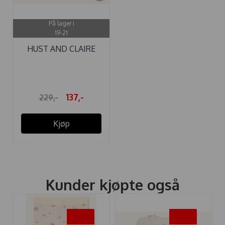
På lager i
19-21
HUST AND CLAIRE
SOKKER 3-PAKK ...
137,-
229,-
Kjøp
Kunder kjøpte også
-40%
-40%