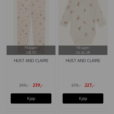
På lager i
På lager i
128, 110
56, 62, 68
HUST AND CLAIRE
HUST AND CLAIRE
LEGGINGS ULL ...
BODY ...
239,-
227,-
399,-
379,-
Kjøp
Kjøp