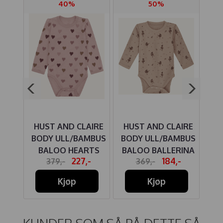
40%
50%
IRE
HUST AND CLAIRE
HUST AND CLAIRE
HU
MBUS
BODY ULL/BAMBUS
BODY ULL/BAMBUS
BO
ALS
BALOO HEARTS
BALOO BALLERINA
B
-
227,-
184,-
379,-
369,-
E
PUFF ADOBE ROSE
ROSE CLOUD
Kjøp
Kjøp