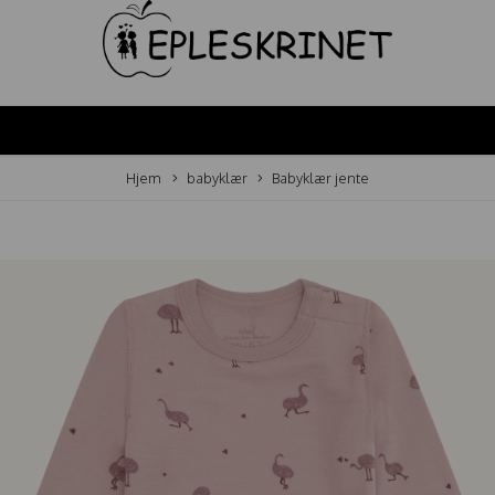
Hjem
babyklær
Babyklær jente