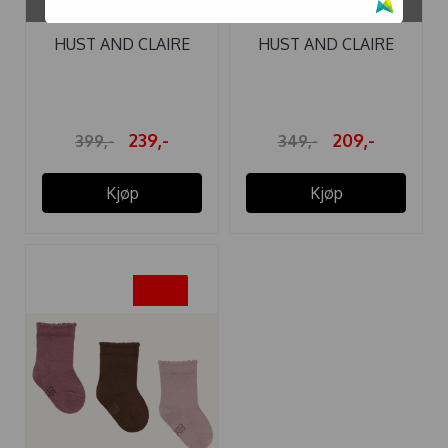
134, 140, 152
140, 134
HUST AND CLAIRE
HUST AND CLAIRE
BUKSE ...
LEGGINGS ...
239,-
209,-
399,-
349,-
Kjøp
Kjøp
-40%