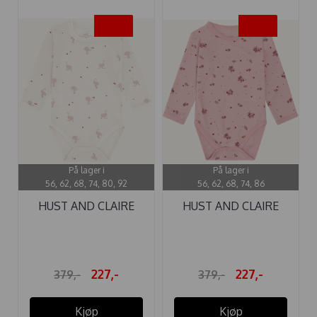
-40%
-40%
På lager i
På lager i
56, 62, 68, 74, 80, 92
56, 62, 68, 74, 86
HUST AND CLAIRE
HUST AND CLAIRE
BODY ...
BODY ULL BO ...
227,-
227,-
379,-
379,-
Kjøp
Kjøp