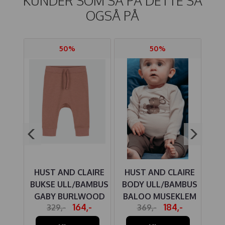
KUNDER SOM SÅ PÅ DETTE SÅ
OGSÅ PÅ
50%
50%
ER
HUST AND CLAIRE
HUST AND CLAIRE
S
BUKSE ULL/BAMBUS
BODY ULL/BAMBUS
GABY BURLWOOD
BALOO MUSEKLEM
SE
-
164,-
184,-
329,-
369,-
FRENCH OAK