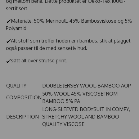
og mellom bena. Dette produktet er Oeko-Tex 100®-
sertifisert.
Materiale: 50% Merinoull, 45% Bambusviskose og 5%
Polyamid
Alt stoff som treffer huden er i bambus, slik at plagget
også passer til de med sensetiv hud.
søtt all over strutse print.
QUALITY
DOUBLE JERSEY WOOL-BAMBOO AOP
50% WOOL 45% VISCOSEFROM
COMPOSITION
BAMBOO 5% PA
LONG-SLEEVED BODYSUIT IN COMFY,
DESCRIPTION
STRETCHY WOOL AND BAMBOO
QUALITY VISCOSE