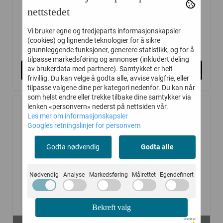
BUKSE ...
BUKSE ...
nettstedet
Vi bruker egne og tredjeparts informasjonskapsler
(cookies) og lignende teknologier for å sikre
214,-
214,-
329,-
329,-
grunnleggende funksjoner, generere statistikk, og for å
tilpasse markedsføring og annonser (inkludert deling
av brukerdata med partnere). Samtykket er helt
Kjøp
Kjøp
frivillig. Du kan velge å godta alle, avvise valgfrie, eller
tilpasse valgene dine per kategori nedenfor. Du kan når
som helst endre eller trekke tilbake dine samtykker via
lenken «personvern» nederst på nettsiden vår.
Les mer om informasjonskapsler
-40%
-40%
Googles retningslinjer for personvern
Godta nødvendig
Godta alle
Nødvendig
Analyse
Markedsføring
Målrettet
Egendefinert
Bekreft valg
På lager i
På lager i
Drevet av