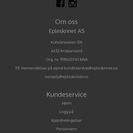
Om oss
Epleskrinet AS
Kuholmsveien 105
4632 Kristiansand
Org. nr. 919060743 MVA
Tlf:
Henvendelser på epost kundeservice@epleskrinet.no
noreply@epleskrinet.no
Kundeservice
Hjem
Logg på
Kjøpsbetingelser
Personvern