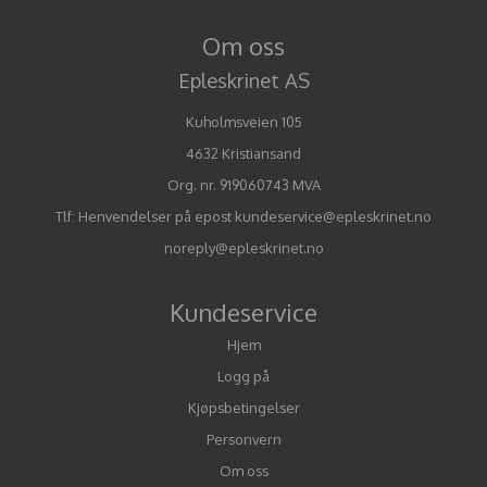
Om oss
Epleskrinet AS
Kuholmsveien 105
4632 Kristiansand
Org. nr. 919060743 MVA
Tlf:
Henvendelser på epost kundeservice@epleskrinet.no
noreply@epleskrinet.no
Kundeservice
Hjem
Logg på
Kjøpsbetingelser
Personvern
Om oss