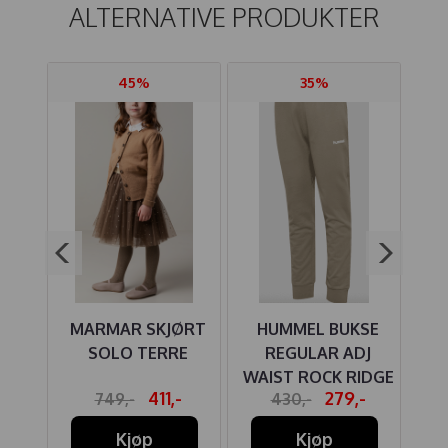
ALTERNATIVE PRODUKTER
45%
35%
KKE
MARMAR SKJØRT
HUMMEL BUKSE
HU
RA
SOLO TERRE
REGULAR ADJ
K
WAIST ROCK RIDGE
,-
411,-
279,-
749,-
430,-
Kjøp
Kjøp