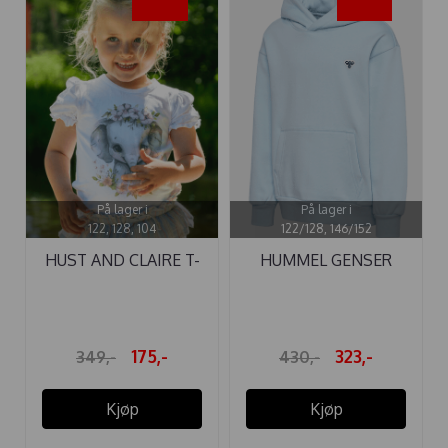
-50%
-25%
På lager i
På lager i
122, 128, 104
122/128, 146/152
HUST AND CLAIRE T-
HUMMEL GENSER
SKJORTE ...
LOOSE HOODIE ...
175,-
323,-
349,-
430,-
Kjøp
Kjøp