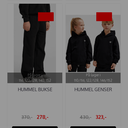
-25%
-25%
På lager i
På lager i
116, 122, 128, 140, 152
110/116, 122/128, 146/152
HUMMEL BUKSE
HUMMEL GENSER
LOOSE BEE WIDE ...
LOOSE HOODIE ...
278,-
323,-
370,-
430,-