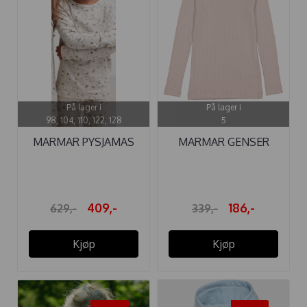
På lager i
På lager i
98, 104, 110, 122, 128
5
MARMAR PYSJAMAS
MARMAR GENSER
MOOMIN
TAMRA POINTELLE ...
409,-
186,-
629,-
339,-
Kjøp
Kjøp