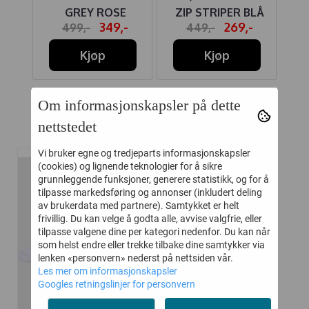
GREY ROSE
ZIP STRIPER BLÅ
U
-
349,-
269,-
499,-
449,-
Kjøp
Kjøp
Om informasjonskapsler på dette
nettstedet
Relaterte produkter
Vi bruker egne og tredjeparts informasjonskapsler
(cookies) og lignende teknologier for å sikre
grunnleggende funksjoner, generere statistikk, og for å
-25%
tilpasse markedsføring og annonser (inkludert deling
av brukerdata med partnere). Samtykket er helt
frivillig. Du kan velge å godta alle, avvise valgfrie, eller
tilpasse valgene dine per kategori nedenfor. Du kan når
som helst endre eller trekke tilbake dine samtykker via
lenken «personvern» nederst på nettsiden vår.
Les mer om informasjonskapsler
Googles retningslinjer for personvern