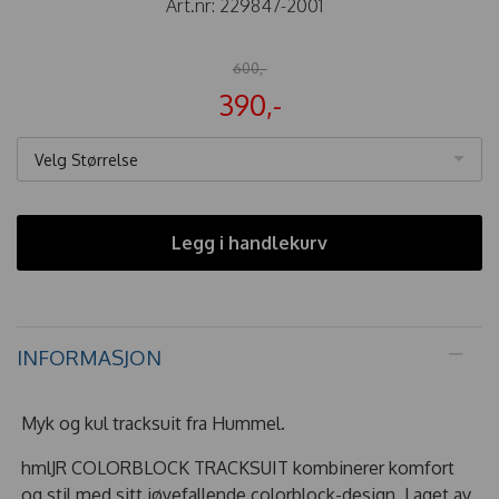
Art.nr:
229847-2001
600,-
390,-
Velg Størrelse
Legg i handlekurv
INFORMASJON
Myk og kul tracksuit fra Hummel.
hmlJR COLORBLOCK TRACKSUIT kombinerer komfort
og stil med sitt iøyefallende colorblock-design. Laget av