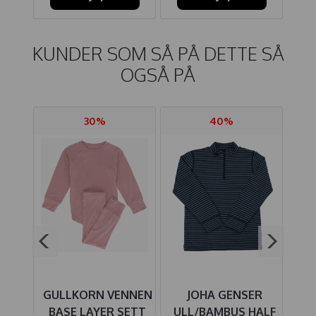
KUNDER SOM SÅ PÅ DETTE SÅ
OGSÅ PÅ
30%
40%
RIBB
GULLKORN VENNEN
JOHA GENSER
HU
NGE
BASE LAYER SETT
ULL/BAMBUS HALF