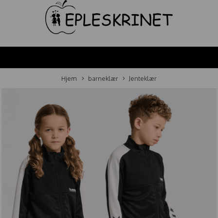
Hjem
barneklær
Jenteklær