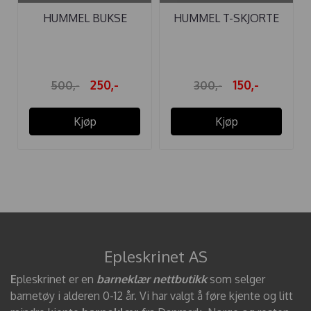
HUMMEL BUKSE
HUMMEL T-SKJORTE
FRANKIE BLACK
SONNI SURF ...
250,-
150,-
500,-
300,-
Kjøp
Kjøp
Epleskrinet AS
E
pleskrinet er en
barneklær nettbutikk
som selger
barnetøy i alderen 0-12 år. Vi har valgt å føre kjente og litt