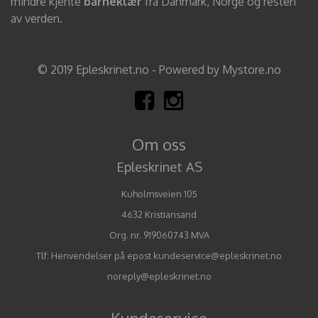
mindre kjente
barneklær
fra Danmark, Norge og resten
av verden.
© 2019 Epleskrinet.no - Powered by Mystore.no
Om oss
Epleskrinet AS
Kuholmsveien 105
4632 Kristiansand
Org. nr. 919060743 MVA
Tlf:
Henvendelser på epost kundeservice@epleskrinet.no
noreply@epleskrinet.no