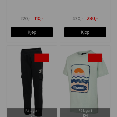
CUATRO ...
110,-
280,-
220,-
430,-
Kjøp
Kjøp
-50%
-50%
På lager i
På lager i
104
104