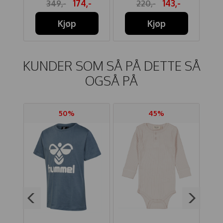
-
174,-
143,-
349,-
220,-
Kjøp
Kjøp
KUNDER SOM SÅ PÅ DETTE SÅ
OGSÅ PÅ
50%
45%