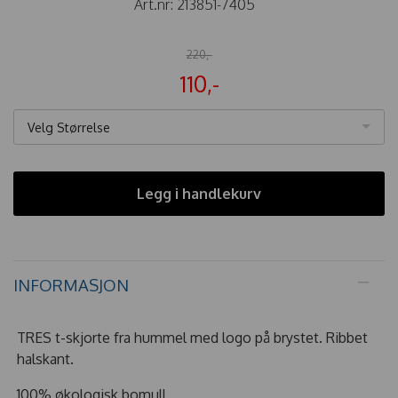
Art.nr:
213851-7405
220,-
110,-
Velg Størrelse
Legg i handlekurv
INFORMASJON
TRES t-skjorte fra hummel med logo på brystet. Ribbet
halskant.
100% økologisk bomull