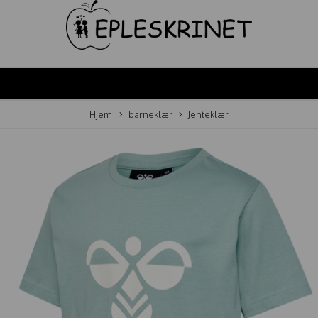
Hjem
barneklær
Jenteklær