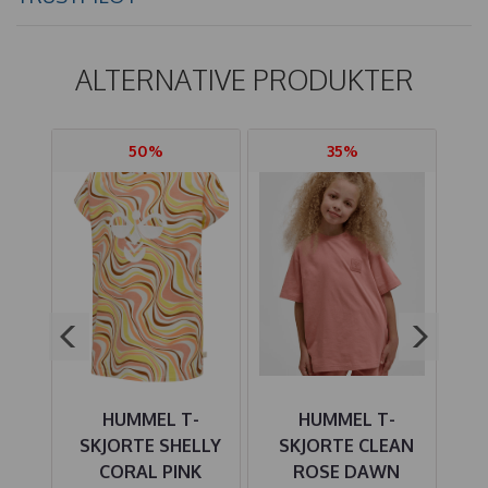
ALTERNATIVE PRODUKTER
50%
35%
-
HUMMEL T-
HUMMEL T-
SSA
SKJORTE SHELLY
SKJORTE CLEAN
CORAL PINK
ROSE DAWN
CI