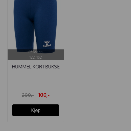
På lager i
122, 152
HUMMEL KORTBUKSE
TINKA DARK ...
100,-
200,-
Kjøp