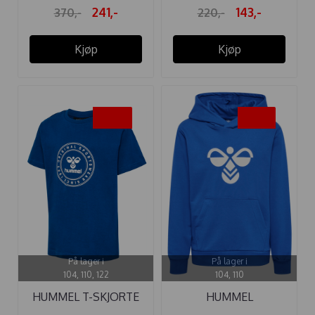
241,-
143,-
370,-
220,-
Kjøp
Kjøp
-50%
-35%
På lager i
På lager i
104, 110, 122
104, 110
HUMMEL T-SKJORTE
HUMMEL
TRES CIRCLE ...
HETTEGENSER