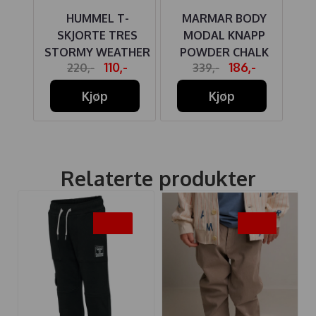
MULL
HUMMEL T-
MARMAR BODY
MO
LÅ
SKJORTE TRES
MODAL KNAPP
BI
STORMY WEATHER
POWDER CHALK
-
110,-
186,-
220,-
339,-
ET
Kjøp
Kjøp
Relaterte produkter
-50%
-45%