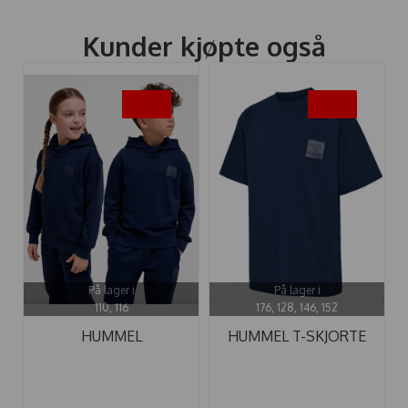
Kunder kjøpte også
-35%
-35%
På lager i
På lager i
110, 116
176, 128, 146, 152
HUMMEL
HUMMEL T-SKJORTE
HETTEGENSER CLEAN
CLEAN BLACK ...
...