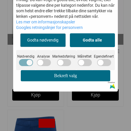
tilpasse valgene dine per kategori nedenfor. Du kan når
som helst endre eller trekke tilbake dine samtykker via
lenken «personvern» nederst på nettsiden vår.
Les mer om informasjonskapsler
Googles retningslinjer for personvern
På lager i
På lager i
Godta nødvendig
Godta alle
104
176, 104
HUST AND CLAIRE
HUMMEL KORTBUKSE
Nødvendig
Analyse
Markedsføring
Målrettet
Egendefinert
BUKSE TRISTAN ...
BASSIM BLACK ...
Bekreft valg
200,-
150,-
399,-
300,-
Drevet av
Kjøp
Kjøp
-50%