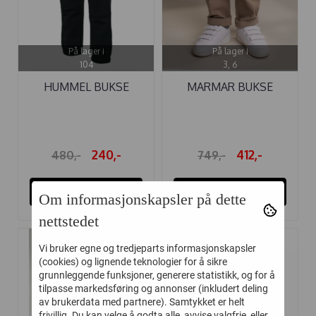
På lager i
På lager i
104
3, 6
HUMMEL BUKSE
MARMAR BUKSE
NEVADA BLACK
PRIMO CHINO ...
240,-
412,-
480,-
749,-
Kjøp
Kjøp
Om informasjonskapsler på dette
nettstedet
Vi bruker egne og tredjeparts informasjonskapsler
-50%
-50%
(cookies) og lignende teknologier for å sikre
grunnleggende funksjoner, generere statistikk, og for å
tilpasse markedsføring og annonser (inkludert deling
av brukerdata med partnere). Samtykket er helt
frivillig. Du kan velge å godta alle, avvise valgfrie, eller