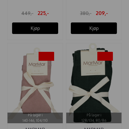
225,-
209,-
449,-
380,-
Kjøp
Kjøp
-35%
-35%
På lager i
På lager i
140-146, 104/110
128/134, 80/86