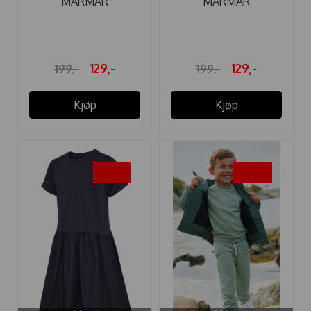
MARMAR
MARMAR
STRØMPEBUKSE
STRØMPEBUKSE
MAUVE
CABLE ...
129,-
129,-
199,-
199,-
Kjøp
Kjøp
-35%
-50%