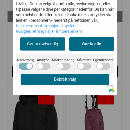
frivillig. Du kan velge å godta alle, avvise valgfrie, eller
tilpasse valgene dine per kategori nedenfor. Du kan når
På lager i
På lager i
som helst endre eller trekke tilbake dine samtykker via
176
104, 116
lenken «personvern» nederst på nettsiden vår.
Les mer om informasjonskapsler
HUMMEL
HUMMEL JAKKE
Googles retningslinjer for personvern
HETTEGENSER DARE ...
MONSUN TEX SHELL ...
Godta nødvendig
Godta alle
300,-
400,-
600,-
800,-
Nødvendig
Analyse
Markedsføring
Målrettet
Egendefinert
Kjøp
Kjøp
Bekreft valg
Drevet av
-50%
-50%