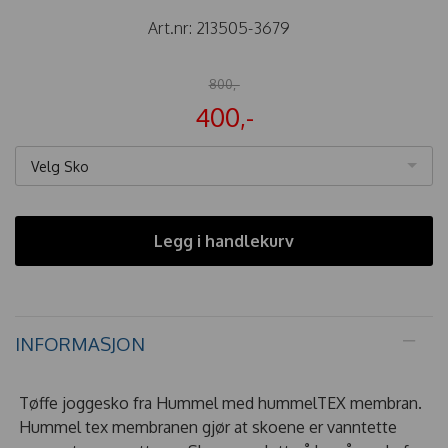
Art.nr:
213505-3679
800,-
400,-
Velg Sko
Legg i handlekurv
INFORMASJON
Tøffe joggesko fra Hummel med hummelTEX membran.
Hummel tex membranen gjør at skoene er vanntette