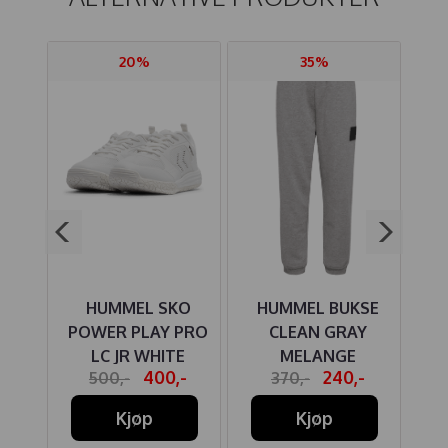
20%
35%
SE
HUMMEL SKO
HUMMEL BUKSE
IRIS
POWER PLAY PRO
CLEAN GRAY
H
LC JR WHITE
MELANGE
-
400,-
240,-
500,-
370,-
Kjøp
Kjøp