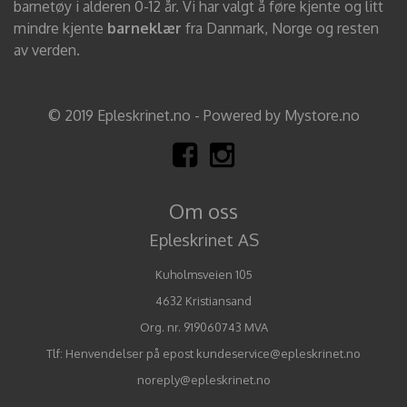
barnetøy i alderen 0-12 år. Vi har valgt å føre kjente og litt
mindre kjente
barneklær
fra Danmark, Norge og resten
av verden.
© 2019 Epleskrinet.no - Powered by Mystore.no
Om oss
Epleskrinet AS
Kuholmsveien 105
4632 Kristiansand
Org. nr. 919060743 MVA
Tlf:
Henvendelser på epost kundeservice@epleskrinet.no
noreply@epleskrinet.no