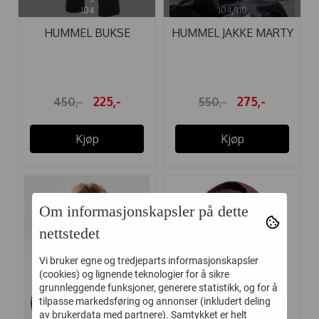
104
104, 110
HUMMEL BUKSE
HUMMEL JAKKE MARTY
MARTY ASPHALT
ASPHALT
225,-
275,-
450,-
550,-
Kjøp
Kjøp
Om informasjonskapsler på dette
-50%
-50%
nettstedet
Vi bruker egne og tredjeparts informasjonskapsler
(cookies) og lignende teknologier for å sikre
grunnleggende funksjoner, generere statistikk, og for å
tilpasse markedsføring og annonser (inkludert deling
av brukerdata med partnere). Samtykket er helt