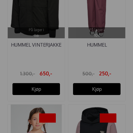
På lager i
På lager i
116
104
HUMMEL VINTERJAKKE
HUMMEL
URBAN TEX ...
OVERTREKKSBUKSE
MONSUN ...
650,-
250,-
1.300,-
500,-
Kjøp
Kjøp
-50%
-50%