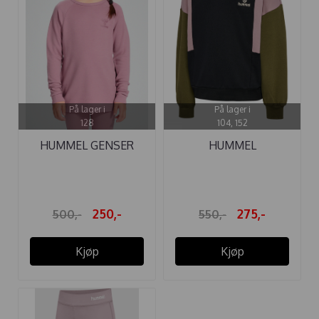
På lager i
På lager i
128
104, 152
HUMMEL GENSER
HUMMEL
WINGO ULL ...
HETTEGENSER
PALOMI ...
250,-
275,-
500,-
550,-
Kjøp
Kjøp