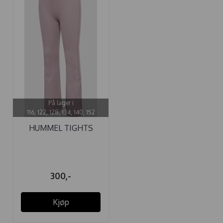
På lager i
116, 122, 128, 134, 140, 152
HUMMEL TIGHTS
FLARED HIGH ...
300,-
Kjøp