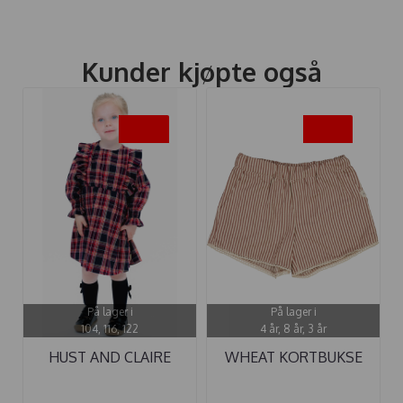
Kunder kjøpte også
-50%
-45%
På lager i
På lager i
104, 116, 122
4 år, 8 år, 3 år
HUST AND CLAIRE
WHEAT KORTBUKSE
KJOLE KAMILLA ...
EDVINA ...