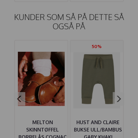
KUNDER SOM SÅ PÅ DETTE SÅ
OGSÅ PÅ
50%
UE
MELTON
HUST AND CLAIRE
 ULL
SKINNTØFFEL
BUKSE ULL/BAMBUS
SP
BORRELÅS COGNAC
GABY KHAKI