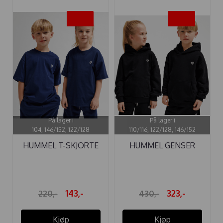
-35%
-25%
På lager i
På lager i
104, 146/152, 122/128
110/116, 122/128, 146/152
HUMMEL T-SKJORTE
HUMMEL GENSER
LOOSE DRESS ...
LOOSE HOODIE ...
143,-
323,-
220,-
430,-
Kjøp
Kjøp