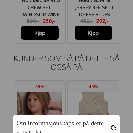
NI
HUMMEL SANTO
HUMMEL MINI
H
ETT
CREW SETT
JERSEY BEE SETT
AN
DOW
WINDSOR WINE
DRESS BLUES
-
250,-
292,-
500,-
450,-
Kjøp
Kjøp
KUNDER SOM SÅ PÅ DETTE SÅ
OGSÅ PÅ
45%
45%
Om informasjonskapsler på dette
nettstedet