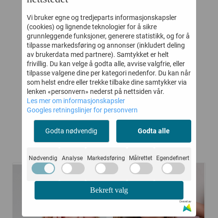
Vi bruker egne og tredjeparts informasjonskapsler
(cookies) og lignende teknologier for å sikre
grunnleggende funksjoner, generere statistikk, og for å
SE
MARMAR T-
WHEAT KJOLE
tilpasse markedsføring og annonser (inkludert deling
DAWN
SKJORTE MODAL
THELMA SOFT
av brukerdata med partnere). Samtykket er helt
frivillig. Du kan velge å godta alle, avvise valgfrie, eller
LILAC BLOOM
LILAC FLOWERS
tilpasse valgene dine per kategori nedenfor. Du kan når
-
164,-
329,-
299,-
599,-
som helst endre eller trekke tilbake dine samtykker via
lenken «personvern» nederst på nettsiden vår.
Kjøp
Kjøp
Les mer om informasjonskapsler
Googles retningslinjer for personvern
Godta nødvendig
Godta alle
Kunder kjøpte også
Nødvendig
Analyse
Markedsføring
Målrettet
Egendefinert
-50%
-45%
Bekreft valg
Drevet av