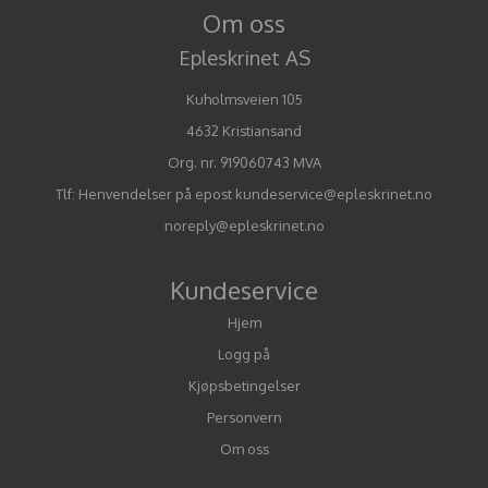
Om oss
Epleskrinet AS
Kuholmsveien 105
4632 Kristiansand
Org. nr. 919060743 MVA
Tlf:
Henvendelser på epost kundeservice@epleskrinet.no
noreply@epleskrinet.no
Kundeservice
Hjem
Logg på
Kjøpsbetingelser
Personvern
Om oss