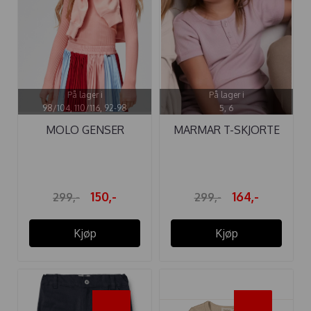
På lager i
På lager i
98/104, 110/116, 92-98
5, 6
MOLO GENSER
MARMAR T-SKJORTE
ROCHELLE ...
MODAL LILAC ...
150,-
164,-
299,-
299,-
Kjøp
Kjøp
-45%
-45%