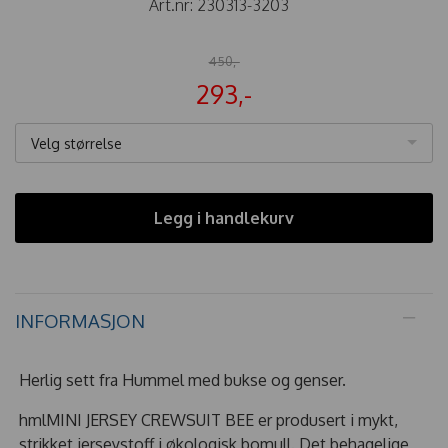
Art.nr:
230313-3203
450,-
293,-
Velg størrelse
Legg i handlekurv
INFORMASJON
Herlig sett fra Hummel med bukse og genser.
hmlMINI JERSEY CREWSUIT BEE er produsert i mykt,
strikket jerseystoff i økologisk bomull. Det behagelige