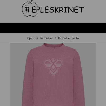
Hjem
babyklær
Babyklær jente