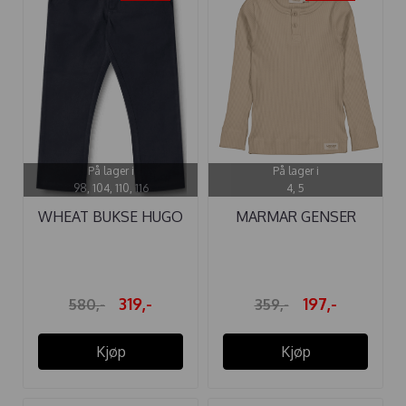
På lager i
På lager i
98, 104, 110, 116
4, 5
WHEAT BUKSE HUGO
MARMAR GENSER
NAVY
MODAL KNAPPER ...
319,-
197,-
580,-
359,-
Kjøp
Kjøp