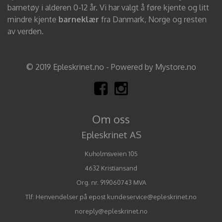
barnetøy i alderen 0-12 år. Vi har valgt å føre kjente og litt
mindre kjente
barneklær
fra Danmark, Norge og resten
av verden.
© 2019 Epleskrinet.no - Powered by Mystore.no
Om oss
Epleskrinet AS
Kuholmsveien 105
4632 Kristiansand
Org. nr. 919060743 MVA
Tlf:
Henvendelser på epost kundeservice@epleskrinet.no
noreply@epleskrinet.no