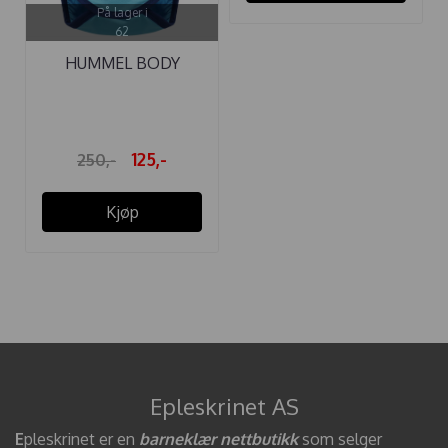
På lager i
62
HUMMEL BODY
ANTON SCUBA BLUE
125,-
250,-
Kjøp
Epleskrinet AS
E
pleskrinet er en
barneklær nettbutikk
som selger