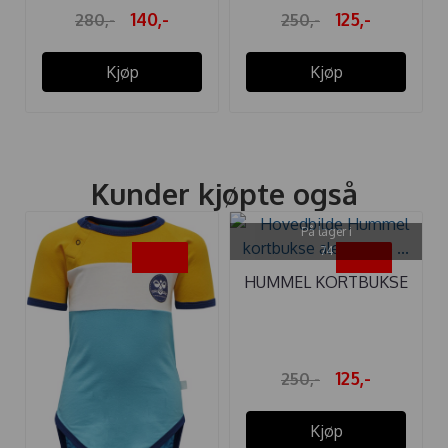
140,-
125,-
280,-
250,-
Kjøp
Kjøp
Kunder kjøpte også
På lager i
74
-50%
-50%
HUMMEL KORTBUKSE
ALEX WHITE ...
125,-
250,-
Kjøp