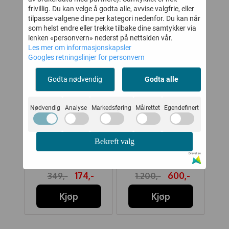
frivillig. Du kan velge å godta alle, avvise valgfrie, eller
50%
50%
tilpasse valgene dine per kategori nedenfor. Du kan når
som helst endre eller trekke tilbake dine samtykker via
lenken «personvern» nederst på nettsiden vår.
Les mer om informasjonskapsler
Googles retningslinjer for personvern
Godta nødvendig
Godta alle
Nødvendig
Analyse
Markedsføring
Målrettet
Egendefinert
SER
HUST AND CLAIRE
HUMMEL
WH
Bekreft valg
OR
T-SKJORTE ALMA
VINTERBUKSE SKI
Drevet av
GIRAFF WHITE
TEX
-
174,-
600,-
349,-
1.200,-
Kjøp
Kjøp