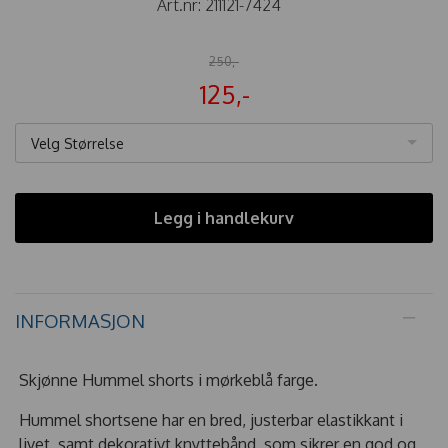
Art.nr:
211121-7424
250,-
125,-
Velg Størrelse
Legg i handlekurv
INFORMASJON
Skjønne Hummel shorts i mørkeblå farge.
Hummel shortsene har en bred, justerbar elastikkant i
livet, samt dekorativt knyttebånd, som sikrer en god og