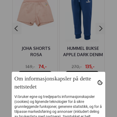
DY
JOHA SHORTS
HUMMEL BUKSE
H
E
ROSA
APPLE DARK DENIM
APP
S
-
74,-
135,-
149,-
270,-
Kjøp
Kjøp
Om informasjonskapsler på dette
nettstedet
Vi bruker egne og tredjeparts informasjonskapsler
KUNDER SOM SÅ PÅ DETTE SÅ
(cookies) og lignende teknologier for å sikre
OGSÅ PÅ
grunnleggende funksjoner, generere statistikk, og for å
tilpasse markedsføring og annonser (inkludert deling
av brukerdata med partnere). Samtykket er helt