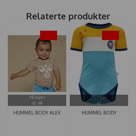
Relaterte produkter
-50%
-50%
På lager i
På lager i
62, 68
62
HUMMEL BODY ALEX
HUMMEL BODY
WHITE ...
ANTON SCUBA BLUE