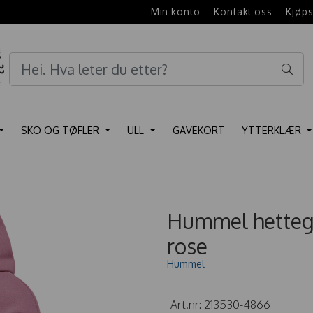
e
Min konto
Kontakt oss
Kjøps
SKO OG TØFLER
ULL
GAVEKORT
YTTERKLÆR
Hummel hetteg
rose
Hummel
Art.nr:
213530-4866