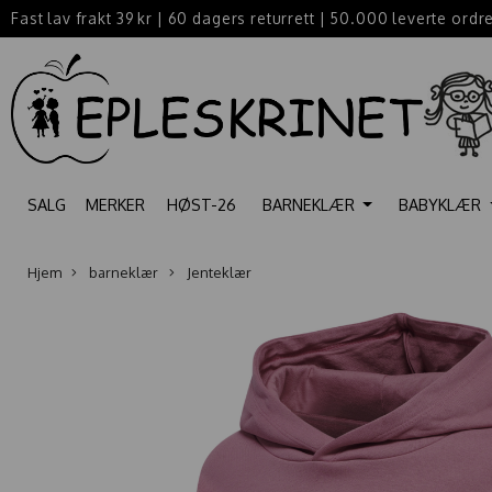
Fast lav frakt 39 kr
|
60 dagers returrett
|
50.000 leverte ordr
SALG
MERKER
HØST-26
BARNEKLÆR
BABYKLÆR
Hjem
barneklær
Jenteklær