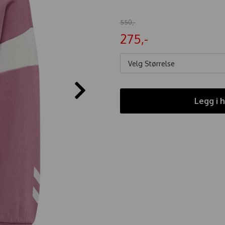
550,-
275,-
Velg Størrelse
Legg i 