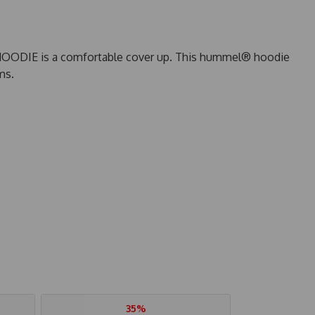
 HOODIE is a comfortable cover up. This hummel® hoodie
ms.
35%