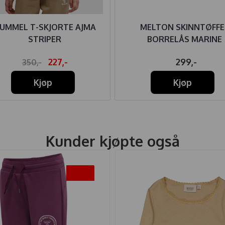
UMMEL T-SKJORTE AJMA
MELTON SKINNTØFFE
STRIPER
BORRELÅS MARINE
227,-
299,-
350,-
Kjøp
Kjøp
Kunder kjøpte også
-50%