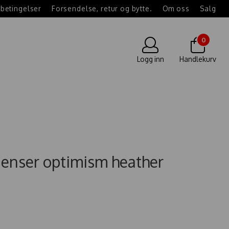
betingelser
Forsendelse, retur og bytte.
Om oss
Salg
0
Logg inn
Handlekurv
enser optimism heather