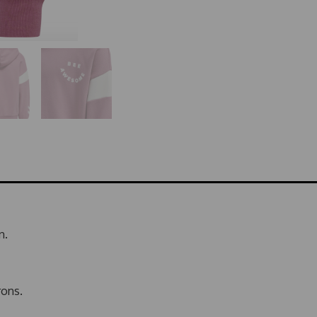
n.
rons.