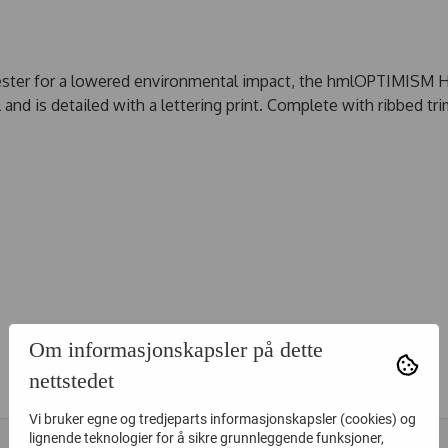
lyester for a lowered environmental impact, the hmlOPTIMISM
d is detailed with a lettering print. Complete with ribbed tri
Om informasjonskapsler på dette
ALTERNATIVE PRODUKTER
nettstedet
Vi bruker egne og tredjeparts informasjonskapsler (cookies) og
50%
30%
lignende teknologier for å sikre grunnleggende funksjoner,