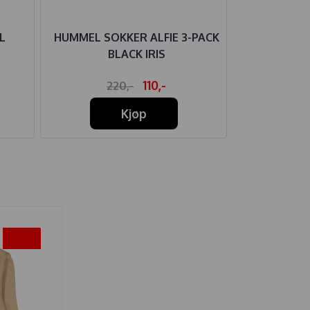
L
HUMMEL SOKKER ALFIE 3-PACK
HUMMEL VIN
BLACK IRIS
110,-
220,-
1.2
Kjøp
-45%