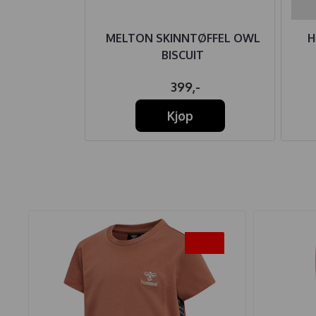
HATT SAFARI
MELTON SKINNTØFFEL OWL
H
ELMUSTARD
BISCUIT
74,-
399,-
Kjøp
-50%