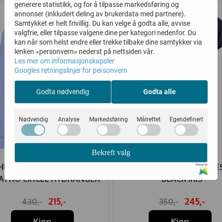
generere statistikk, og for å tilpasse markedsføring og
annonser (inkludert deling av brukerdata med partnere).
Samtykket er helt frivillig. Du kan velge å godta alle, avvise
valgfrie, eller tilpasse valgene dine per kategori nedenfor. Du
kan når som helst endre eller trekke tilbake dine samtykker via
lenken «personvern» nederst på nettsiden vår.
Les mer om informasjonskapsler
Googles retningslinjer for personvern
Godta nødvendig
Godta alle
Nødvendig
Analyse
Markedsføring
Målrettet
Egendefinert
Bekreft valg
HUMMEL HETTEGENSER
HUMMEL T-SKJORTE TE
Drevet av
ATRO CIRCLE HYDRANGEA
BLACK IRIS
215,-
245,-
430,-
350,-
Kjøp
Kjøp