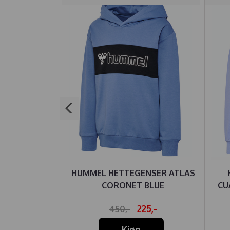
ESSEN BLACK
HUMMEL HETTEGENSER ATLAS
CORONET BLUE
CU
79,-
225,-
450,-
Kjøp