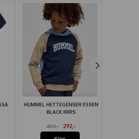
SSA
HUMMEL HETTEGENSER ESSEN
HUMMEL
BLACK IRIRS
CUATRO CI
292,-
450,-
43
Kjøp