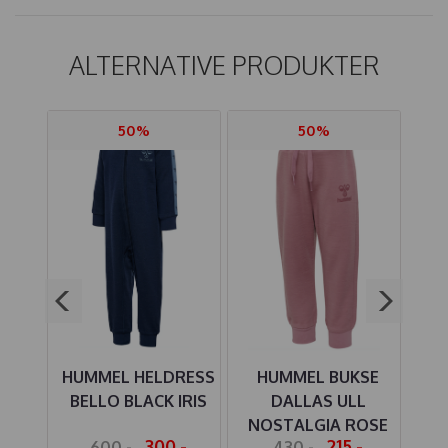
ALTERNATIVE PRODUKTER
50%
50%
SE
HUMMEL HELDRESS
HUMMEL BUKSE
HU
IVE
BELLO BLACK IRIS
DALLAS ULL
B
NOSTALGIA ROSE
-
300,-
215,-
600,-
430,-