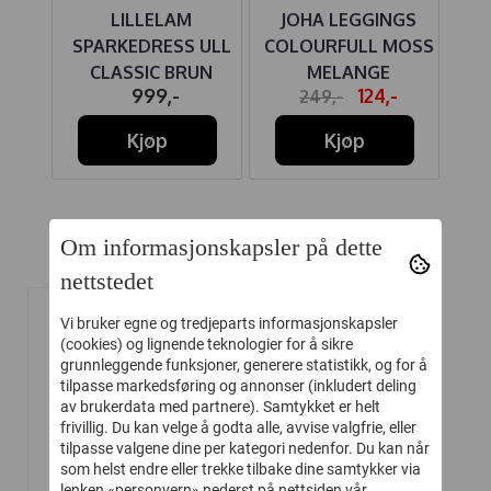
LILLELAM
JOHA LEGGINGS
L
SPARKEDRESS ULL
COLOURFULL MOSS
CL
CLASSIC BRUN
MELANGE
-
999,-
124,-
249,-
PP
Kjøp
Kjøp
Om informasjonskapsler på dette
Relaterte produkter
nettstedet
Vi bruker egne og tredjeparts informasjonskapsler
-50%
(cookies) og lignende teknologier for å sikre
grunnleggende funksjoner, generere statistikk, og for å
tilpasse markedsføring og annonser (inkludert deling
av brukerdata med partnere). Samtykket er helt
frivillig. Du kan velge å godta alle, avvise valgfrie, eller
tilpasse valgene dine per kategori nedenfor. Du kan når
som helst endre eller trekke tilbake dine samtykker via
lenken «personvern» nederst på nettsiden vår.