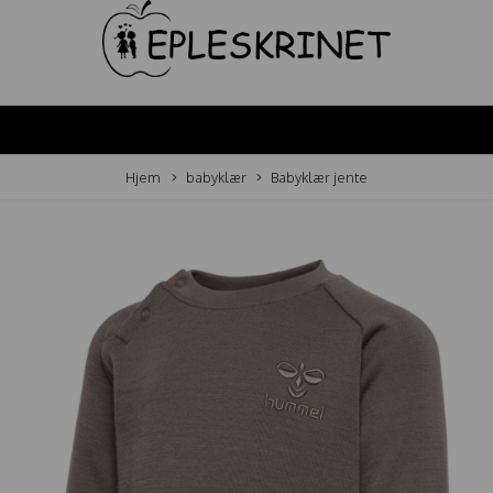
Hjem
babyklær
Babyklær jente