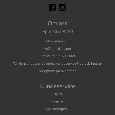
Om oss
Epleskrinet AS
Kuholmsveien 105
4632 Kristiansand
Org. nr. 919060743 MVA
Tlf:
Henvendelser på epost kundeservice@epleskrinet.no
noreply@epleskrinet.no
Kundeservice
Hjem
Logg på
Kjøpsbetingelser