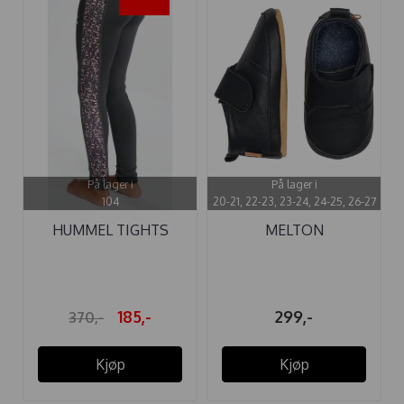
-50%
På lager i
På lager i
104
20-21, 22-23, 23-24, 24-25, 26-27
HUMMEL TIGHTS
MELTON
SANNE ASPHALT
SKINNTØFFEL
BORRELÅS ...
185,-
299,-
370,-
Kjøp
Kjøp