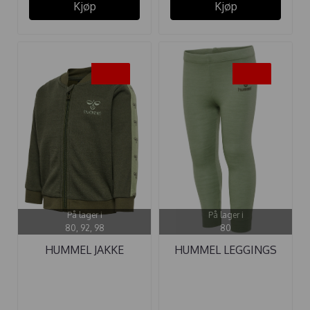
Kjøp
Kjøp
-50%
-50%
På lager i
På lager i
80, 92, 98
80
HUMMEL JAKKE
HUMMEL LEGGINGS
WULBATO ULL ...
WOLLY ULL OIL ...