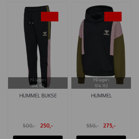
-50%
-50%
På lager i
På lager i
104, 152
104, 152
HUMMEL BUKSE
HUMMEL
PALOMI BLACK
HETTEGENSER
PALOMI ...
250,-
275,-
500,-
550,-