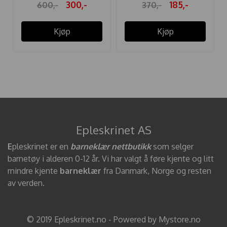
300,-
185,-
600,-
370,-
Kjøp
Kjøp
Epleskrinet AS
E
pleskrinet er en
barneklær nettbutikk
som selger
barnetøy i alderen 0-12 år. Vi har valgt å føre kjente og litt
mindre kjente
barneklær
fra Danmark, Norge og resten
av verden.
© 2019 Epleskrinet.no - Powered by Mystore.no