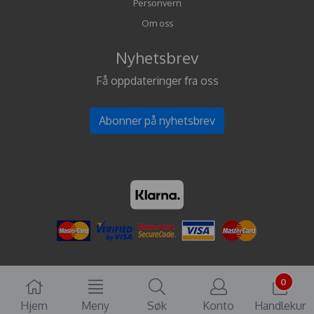
Personvern
Om oss
Nyhetsbrev
Få oppdateringer fra oss
Abonner på nyhetsbrev
0
Hjem
Meny
Søk
Konto
Handlekur