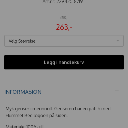
Art.nr:
229420-8719
350,-
263,-
Velg Størrelse
Legg i handlekurv
INFORMASJON
Myk genser i merinoull. Genseren har en patch med
Hummel Bee logoen på siden.
Materiale: 100% ull