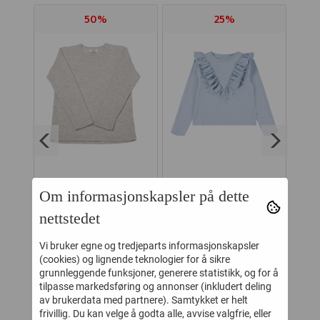
50%
25%
Om informasjonskapsler på dette
ULL
JOHA GENSER ULL
MOLO GENSER
M
CREME
RHETA BLUE MOON
nettstedet
-
199,-
299,-
399,-
399,-
Vi bruker egne og tredjeparts informasjonskapsler
(cookies) og lignende teknologier for å sikre
Kjøp
Kjøp
grunnleggende funksjoner, generere statistikk, og for å
tilpasse markedsføring og annonser (inkludert deling
av brukerdata med partnere). Samtykket er helt
frivillig. Du kan velge å godta alle, avvise valgfrie, eller