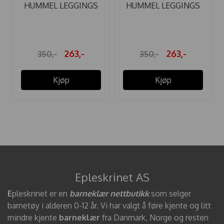
HUMMEL LEGGINGS
HUMMEL LEGGINGS
ULL RIB ...
ULL MINI ...
263,-
263,-
350,-
350,-
Kjøp
Kjøp
Epleskrinet AS
E
pleskrinet er en
barneklær nettbutikk
som selger
barnetøy i alderen 0-12 år. Vi har valgt å føre kjente og litt
mindre kjente
barneklær
fra Danmark, Norge og resten