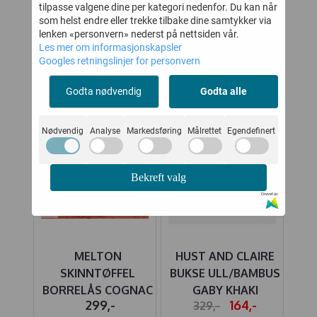
tilpasse valgene dine per kategori nedenfor. Du kan når
KUNDER SOM SÅ PÅ DETTE SÅ
som helst endre eller trekke tilbake dine samtykker via
OGSÅ PÅ
lenken «personvern» nederst på nettsiden vår.
Les mer om informasjonskapsler
Googles retningslinjer for personvern
50%
Godta nødvendig
Godta alle
Nødvendig
Analyse
Markedsføring
Målrettet
Egendefinert
Bekreft valg
Drevet av
UE
MELTON
HUST AND CLAIRE
 ULL
SKINNTØFFEL
BUKSE ULL/BAMBUS
SP
BORRELÅS COGNAC
GABY KHAKI
-
299,-
164,-
329,-