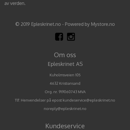
av verden.
© 2019 Epleskrinet.no - Powered by Mystore.no
Om oss
Epleskrinet AS
Kuholmsveien 105
4632 Kristiansand
Org. nr. 919060743 MVA
Tlf:
Henvendelser på epost kundeservice@epleskrinet.no
noreply@epleskrinet.no
Kundeservice