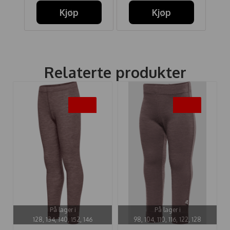
Kjøp
Kjøp
Relaterte produkter
-25%
-25%
På lager i
På lager i
128, 134, 140, 152, 146
98, 104, 110, 116, 122, 128