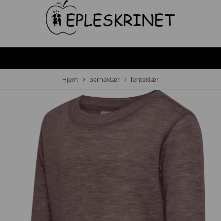
Hjem
barneklær
Jenteklær