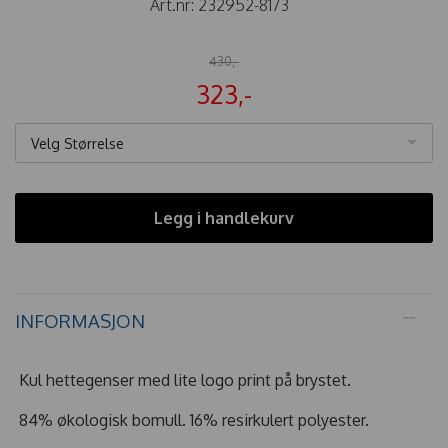
Art.nr:
232952-8173
430,-
323,-
Velg Størrelse
Legg i handlekurv
INFORMASJON
Kul hettegenser med lite logo print på brystet.
84% økologisk bomull. 16% resirkulert polyester.