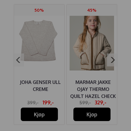
50%
45%
SER
JOHA GENSER ULL
MARMAR JAKKE
H
 BEE
CREME
OJAY THERMO
LO
RAY
QUILT HAZEL CHECK
-
199,-
329,-
399,-
599,-
Kjøp
Kjøp