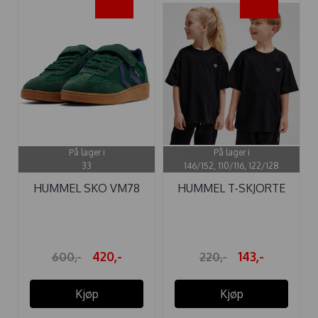
-30%
-35%
På lager i
På lager i
33
146/152, 110/116, 122/128
HUMMEL SKO VM78
HUMMEL T-SKJORTE
CPH JR DARK ...
LOOSE BLACK
420,-
143,-
600,-
220,-
Kjøp
Kjøp