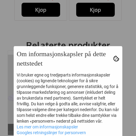
Kjøp
Kjøp
Relaterte produkter
Om informasjonskapsler på dette
nettstedet
-25%
Vi bruker egne og tredjeparts informasjonskapsler
(cookies) og lignende teknologier for å sikre
grunnleggende funksjoner, generere statistikk, og for å
tilpasse markedsføring og annonser (inkludert deling
av brukerdata med partnere). Samtykket er helt
frivillig. Du kan velge å godta alle, avvise valgfrie, eller
tilpasse valgene dine per kategori nedenfor. Du kan når
som helst endre eller trekke tilbake dine samtykker via
lenken «personvern» nederst på nettsiden vår.
På lager i
Les mer om informasjonskapsler
28-31
Googles retningslinjer for personvern