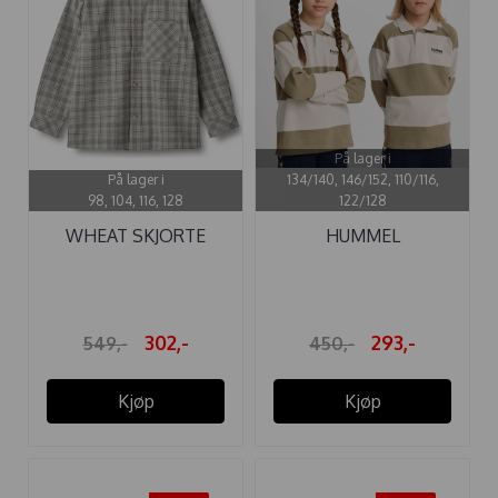
På lager i
På lager i
134/140, 146/152, 110/116,
98, 104, 116, 128
122/128
WHEAT SKJORTE
HUMMEL
OSCAR BLUE ...
POLOGENSER LOOSE
...
302,-
293,-
549,-
450,-
Kjøp
Kjøp