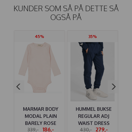
KUNDER SOM SÅ PÅ DETTE SÅ
OGSÅ PÅ
45%
35%
RTE
MARMAR BODY
HUMMEL BUKSE
HECK
MODAL PLAIN
REGULAR ADJ
BARELY ROSE
WAIST DRESS
L
-
186,-
279,-
339,-
430,-
BLUES