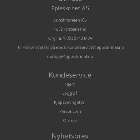
Epleskrinet AS
Kuholmsveien 105
4632 Kristiansand
Org. nr. 919060743 MVA
Tlf:
Henvendelser på epost kundeservice@epleskrinet.no
noreply@epleskrinet.no
Kundeservice
Hjem
Logg på
Kjøpsbetingelser
Personvern
Om oss
Nyhetsbrev