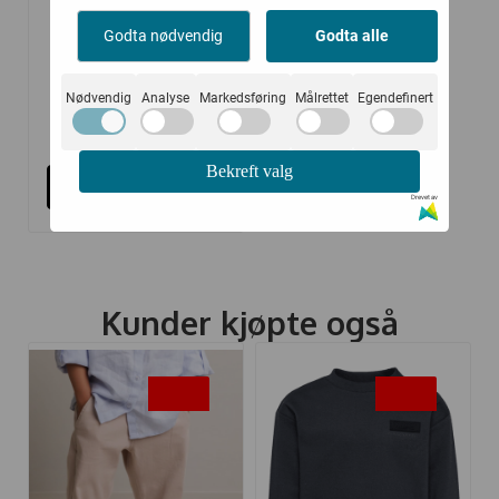
HUMMEL SOKKER 3
Godta nødvendig
Godta alle
PACK BEE ...
Nødvendig
Analyse
Markedsføring
Målrettet
Egendefinert
150,-
200,-
Bekreft valg
Kjøp
Drevet av
Kunder kjøpte også
-45%
-25%