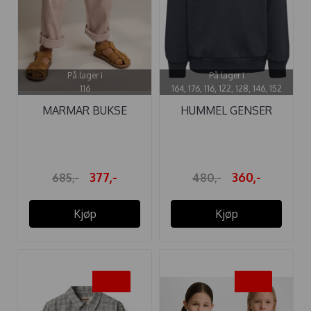
På lager i
På lager i
116
164, 176, 116, 122, 128, 146, 152
MARMAR BUKSE
HUMMEL GENSER
CHINO PIPER ...
ARCHIE OBSIDIAN
377,-
360,-
685,-
480,-
Kjøp
Kjøp
-45%
-35%