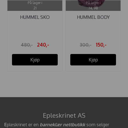
På lager i
På lager i
21
74, 98
HUMMEL SKO
HUMMEL BODY
HUMMEL REFLEX ...
DEVON ZEPHYR
240,-
150,-
480,-
300,-
Kjøp
Kjøp
Epleskrinet AS
E
pleskrinet er en
barneklær nettbutikk
som selger