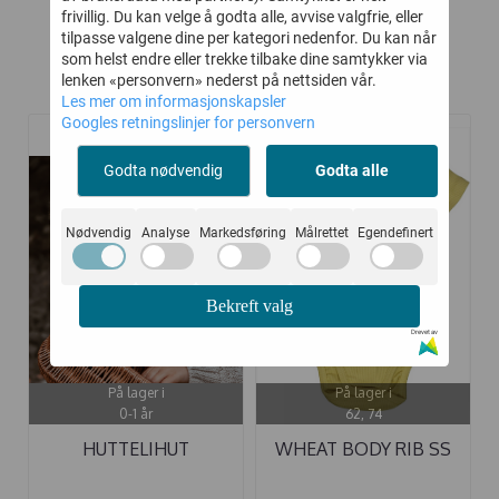
frivillig. Du kan velge å godta alle, avvise valgfrie, eller
tilpasse valgene dine per kategori nedenfor. Du kan når
som helst endre eller trekke tilbake dine samtykker via
lenken «personvern» nederst på nettsiden vår.
Kunder kjøpte også
Les mer om informasjonskapsler
Googles retningslinjer for personvern
-40%
-45%
Godta nødvendig
Godta alle
Nødvendig
Analyse
Markedsføring
Målrettet
Egendefinert
Bekreft valg
Drevet av
På lager i
På lager i
0-1 år
62, 74
HUTTELIHUT
WHEAT BODY RIB SS
ELEFANTLUE "BIG ...
MOONSTONE