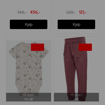
456,-
121,-
760,-
220,-
Kjøp
Kjøp
-50%
-50%
På lager i
På lager i
56, 68
68