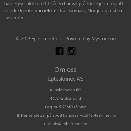
barnetøy i alderen 0-12 år. Vi har valgt å føre kjente og litt
mindre kjente
barneklær
fra Danmark, Norge og resten
av verden.
© 2019 Epleskrinet.no - Powered by Mystore.no
Om oss
Epleskrinet AS
Kuholmsveien 105
4632 Kristiansand
Org. nr. 919060743 MVA
Tlf:
Henvendelser på epost kundeservice@epleskrinet.no
noreply@epleskrinet.no