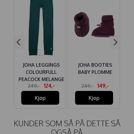
NGS
JOHA LEGGINGS
JOHA BOOTIES
J
FOX
COLOURFULL
BABY PLOMME
PEACOCK MELANGE
-
124,-
149,-
249,-
249,-
Kjøp
Kjøp
KUNDER SOM SÅ PÅ DETTE SÅ
OGSÅ PÅ