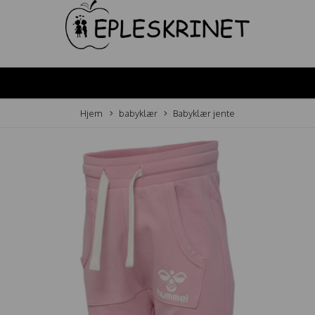
Hjem
babyklær
Babyklær jente