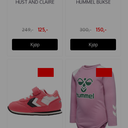
HUST AND CLAIRE
HUMMEL BUKSE
BODY BAMBUS ...
FUTTE ROSE BROWN
125,-
150,-
249,-
300,-
Kjøp
Kjøp
-50%
-50%