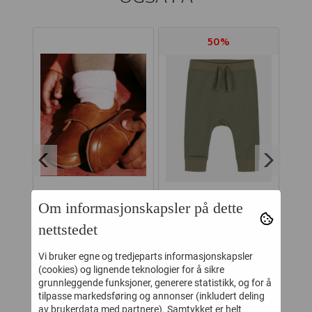
50%
Om informasjonskapsler på dette
UE
MELTON
HUST AND CLAIRE
nettstedet
 ULL
SKINNTØFFEL
BUKSE ULL/BAMBUS
SP
BORRELÅS COGNAC
GABY KHAKI
Vi bruker egne og tredjeparts informasjonskapsler
-
299,-
164,-
329,-
(cookies) og lignende teknologier for å sikre
grunnleggende funksjoner, generere statistikk, og for å
Kjøp
Kjøp
tilpasse markedsføring og annonser (inkludert deling
av brukerdata med partnere). Samtykket er helt