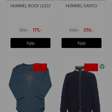
HUMMEL BODY LEZLY
HUMMEL SANTO
IMPALA
CREW SETT ...
175,-
250,-
350,-
500,-
Kjøp
Kjøp
-40%
-40%