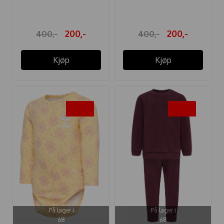
200,-
200,-
400,-
400,-
Kjøp
Kjøp
-50%
-50%
På lager i
På lager i
68
68