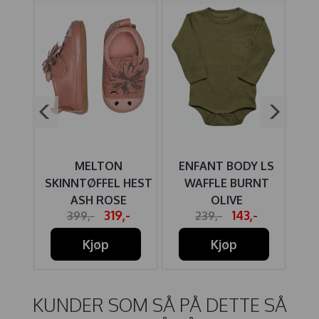
MELTON
ENFANT BODY LS
J
EL
SKINNTØFFEL HEST
WAFFLE BURNT
HEST
ASH ROSE
OLIVE
-
319,-
143,-
399,-
239,-
Kjøp
Kjøp
KUNDER SOM SÅ PÅ DETTE SÅ