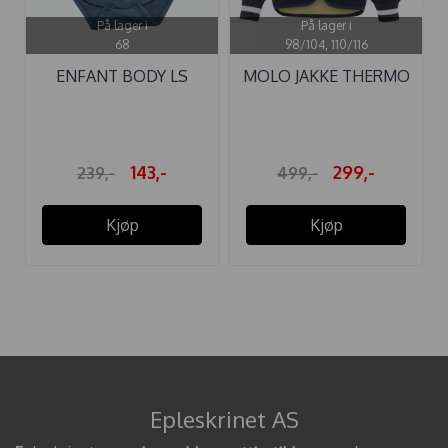
På lager i
På lager i
68
98/104, 110/116
ENFANT BODY LS
MOLO JAKKE THERMO
SLUB DARK ...
HUSKY ...
143,-
299,-
239,-
499,-
Kjøp
Kjøp
Epleskrinet AS