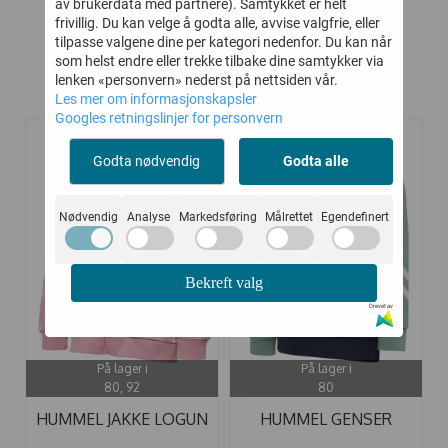
av brukerdata med partnere). Samtykket er helt
frivillig. Du kan velge å godta alle, avvise valgfrie, eller
tilpasse valgene dine per kategori nedenfor. Du kan når
som helst endre eller trekke tilbake dine samtykker via
lenken «personvern» nederst på nettsiden vår.
Kunder kjøpte også
Les mer om informasjonskapsler
Googles retningslinjer for personvern
Godta nødvendig
Godta alle
-50%
-50%
Nødvendig
Analyse
Markedsføring
Målrettet
Egendefinert
Bekreft valg
Drevet av
På lager i
På lager i
80, 92
80
HUMMEL JAKKE LOGUN
HUMMEL GENSER
ZEPHYR
SPORTIVE BLACK ...