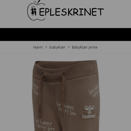
Hjem
babyklær
Babyklær jente