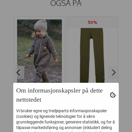
OGSÅ PÅ
50%
Om informasjonskapsler på dette
LILLELAM
JOHA LEGGINGS
nettstedet
L
SPARKEDRESS ULL
COLOURFULL MOSS
CL
CLASSIC BRUN
MELANGE
Vi bruker egne og tredjeparts informasjonskapsler
-
999,-
124,-
249,-
(cookies) og lignende teknologier for å sikre
grunnleggende funksjoner, generere statistikk, og for å
PP
Kjøp
Kjøp
tilpasse markedsføring og annonser (inkludert deling