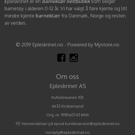
E
pleskrinet er en
barneklær nettbutikk
som selger
barnetøy i alderen 0-12 år. Vi har valgt å føre kjente og litt
mindre kjente
barneklær
fra Danmark, Norge og resten
av verden.
© 2019 Epleskrinet.no - Powered by Mystore.no
Om oss
Epleskrinet AS
Kuholmsveien 105
4632 Kristiansand
Org. nr. 919060743 MVA
Tlf:
Henvendelser på epost kundeservice@epleskrinet.no
noreply@epleskrinet.no