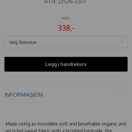
Art.nr:
225216-2203
450,-
338,-
Velg Størrelse
Legg i handlekurv
INFORMASJON
Made using an incredible soft and breathable organic and
recycled sweat fabric with a brushed backside, the