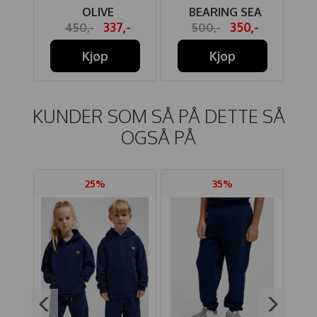
CLE
OLIVE
BEARING SEA
-
337,-
350,-
450,-
500,-
UE
Kjøp
Kjøp
KUNDER SOM SÅ PÅ DETTE SÅ
OGSÅ PÅ
25%
35%