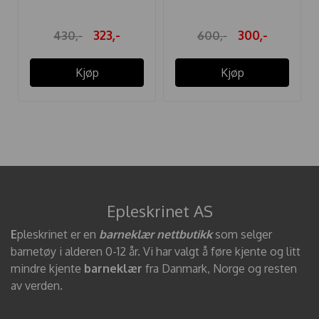
...
323,-
300,-
430,-
600,-
Kjøp
Kjøp
Epleskrinet AS
E
pleskrinet er en
barneklær nettbutikk
som selger
barnetøy i alderen 0-12 år. Vi har valgt å føre kjente og litt
mindre kjente
barneklær
fra Danmark, Norge og resten
av verden.