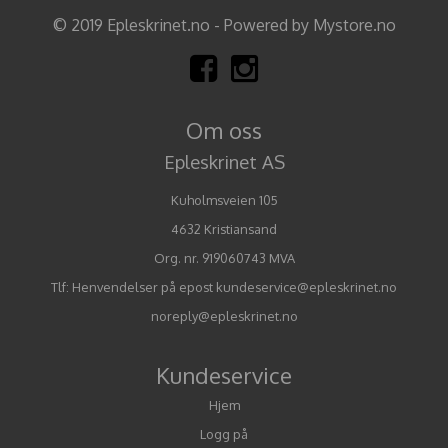
© 2019 Epleskrinet.no - Powered by Mystore.no
Om oss
Epleskrinet AS
Kuholmsveien 105
4632 Kristiansand
Org. nr. 919060743 MVA
Tlf:
Henvendelser på epost kundeservice@epleskrinet.no
noreply@epleskrinet.no
Kundeservice
Hjem
Logg på