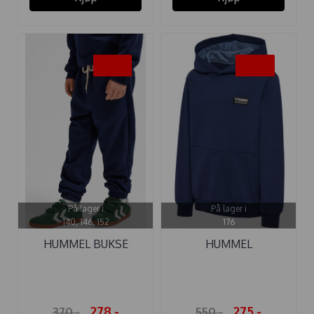
-25%
-50%
På lager i
På lager i
140, 146, 152
176
HUMMEL BUKSE
HUMMEL
LOOSE BEE DRESS ...
HETTEGENSER GLEN
BLACK ...
278,-
275,-
370,-
550,-