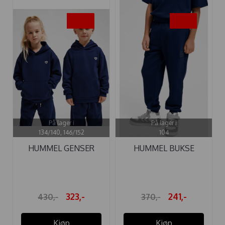
-25%
-35%
På lager i
På lager i
134/140, 146/152
104
HUMMEL GENSER
HUMMEL BUKSE
LOOSE HOODIE ...
CLEAN BLACK IRIS
323,-
241,-
430,-
370,-
Kjøp
Kjøp