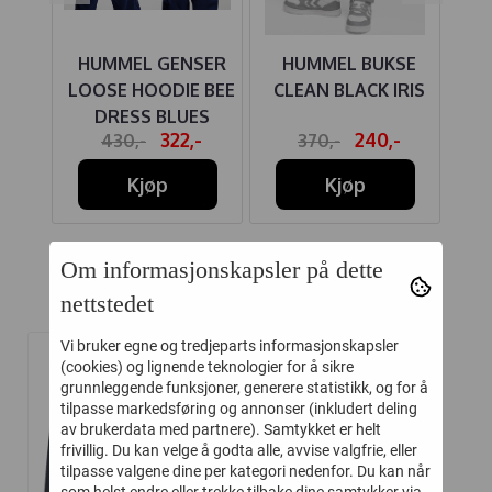
OLE
HUMMEL GENSER
HUMMEL BUKSE
H
DOT
LOOSE HOODIE BEE
CLEAN BLACK IRIS
LO
DRESS BLUES
-
322,-
240,-
430,-
370,-
Kjøp
Kjøp
Om informasjonskapsler på dette
nettstedet
Relaterte produkter
Vi bruker egne og tredjeparts informasjonskapsler
(cookies) og lignende teknologier for å sikre
-35%
grunnleggende funksjoner, generere statistikk, og for å
tilpasse markedsføring og annonser (inkludert deling
av brukerdata med partnere). Samtykket er helt
frivillig. Du kan velge å godta alle, avvise valgfrie, eller
tilpasse valgene dine per kategori nedenfor. Du kan når
som helst endre eller trekke tilbake dine samtykker via