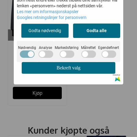
lenken «personvern» nederst på nettsiden vår.
Les mer om informasjonskapsler
Googles retningslinjer for personvern
Godta nødvendig
Godta alle
På lager i
164, 176, 116, 122, 134, 140
HUMMEL
Nødvendig
Analyse
Markedsføring
Målrettet
Egendefinert
HETTEGENSER ARCHIE
...
Bekreft valg
312,-
Drevet av
480,-
Kjøp
Kunder kjøpte også