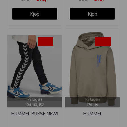
Kjøp
Kjøp
-25%
-50%
På lager i
På lager i
104, 110, 152
176, 116
HUMMEL BUKSE NEWI
HUMMEL
SVART
HETTEGENSER DANTE