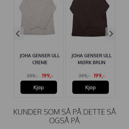
NGS
JOHA GENSER ULL
JOHA GENSER ULL
HU
CREME
MØRK BRUN
W
-
199,-
199,-
399,-
399,-
Kjøp
Kjøp
KUNDER SOM SÅ PÅ DETTE SÅ
OGSÅ PÅ