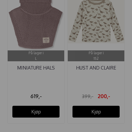
På lager i
På lager i
L
152
MINIATURE HALS
HUST AND CLAIRE
MATTAYLER ULL ...
GENSER ...
619,-
200,-
399,-
Kjøp
Kjøp