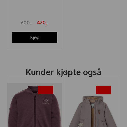
WULBATO ULL ...
420,-
600,-
Kjøp
Kunder kjøpte også
-30%
-30%