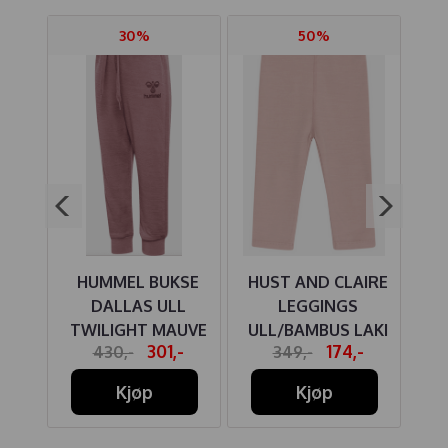
30%
50%
RTE
HUMMEL BUKSE
HUST AND CLAIRE
HU
IN
DALLAS ULL
LEGGINGS
UL
TWILIGHT MAUVE
ULL/BAMBUS LAKI
-
301,-
174,-
430,-
349,-
SHADE ROSE
Kjøp
Kjøp