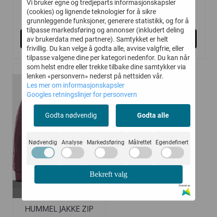
Vi bruker egne og tredjeparts informasjonskapsler
259,-
350,-
(cookies) og lignende teknologier for å sikre
370,-
500,-
grunnleggende funksjoner, generere statistikk, og for å
tilpasse markedsføring og annonser (inkludert deling
Kjøp
Kjøp
av brukerdata med partnere). Samtykket er helt
frivillig. Du kan velge å godta alle, avvise valgfrie, eller
tilpasse valgene dine per kategori nedenfor. Du kan når
som helst endre eller trekke tilbake dine samtykker via
lenken «personvern» nederst på nettsiden vår.
Les mer om informasjonskapsler
-30%
Googles retningslinjer for personvern
Godta nødvendig
Godta alle
Nødvendig
Analyse
Markedsføring
Målrettet
Egendefinert
Bekreft valg
På lager i
Drevet av
80, 86, 98, 104, 116
HUMMEL JAKKE ZIP