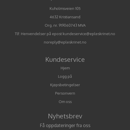
Kuholmsveien 105
4632 Kristiansand
Org. nr. 919060743 MVA
Tlf:
Henvendelser på epost kundeservice@epleskrinet.no
noreply@epleskrinet.no
Kundeservice
Hjem
Logg på
Kjøpsbetingelser
Personvern
Om oss
Nyhetsbrev
Få oppdateringer fra oss