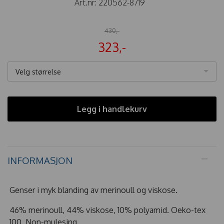
Art.nr:
220562-8719
430,-
323,-
Velg størrelse
Legg i handlekurv
INFORMASJON
Genser i myk blanding av merinoull og viskose.
46% merinoull, 44% viskose, 10% polyamid. Oeko-tex
100. Non-mulesing.