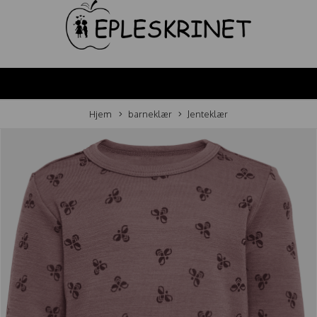
Hjem
barneklær
Jenteklær