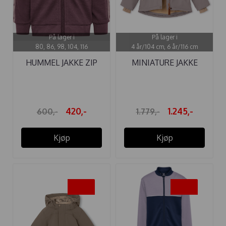
På lager i
På lager i
80, 86, 98, 104, 116
4 år/104 cm, 6 år/116 cm
HUMMEL JAKKE ZIP
MINIATURE JAKKE
WULBATO ULL ...
MATBRIDDINE ...
420,-
1.245,-
600,-
1.779,-
Kjøp
Kjøp
-30%
-30%