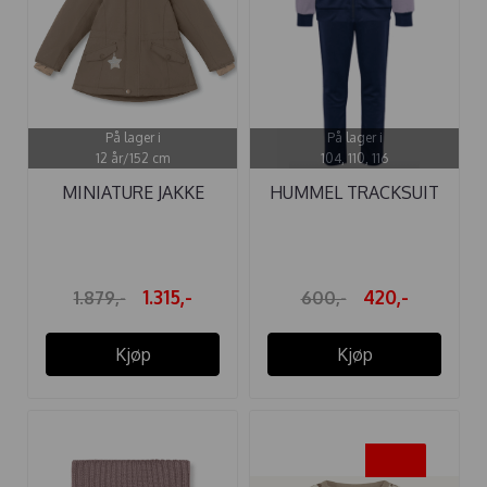
På lager i
På lager i
12 år/152 cm
104, 110, 116
MINIATURE JAKKE
HUMMEL TRACKSUIT
MATVELAJANNA ...
DALLAS ...
1.315,-
420,-
1.879,-
600,-
Kjøp
Kjøp
-50%