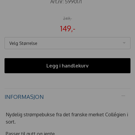
Art.nr:
5990171
249,-
149,-
Velg Størrelse
Legg i handlekurv
INFORMASJON
Nydelig strømpebukse fra det franske merket Collégien i
sort.
Passer til gutt og jente.