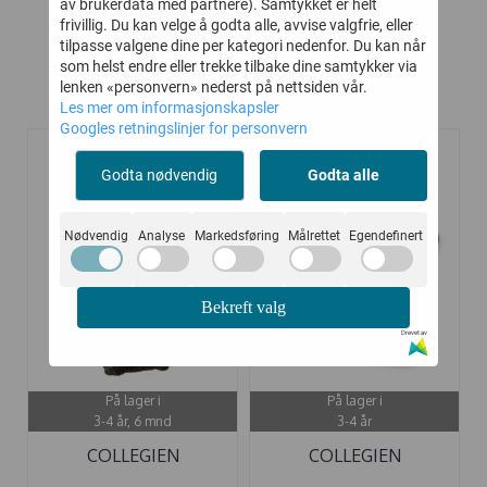
av brukerdata med partnere). Samtykket er helt
frivillig. Du kan velge å godta alle, avvise valgfrie, eller
tilpasse valgene dine per kategori nedenfor. Du kan når
som helst endre eller trekke tilbake dine samtykker via
lenken «personvern» nederst på nettsiden vår.
Kunder kjøpte også
Les mer om informasjonskapsler
Googles retningslinjer for personvern
Godta nødvendig
Godta alle
-50%
-40%
Nødvendig
Analyse
Markedsføring
Målrettet
Egendefinert
Bekreft valg
Drevet av
På lager i
På lager i
3-4 år, 6 mnd
3-4 år
COLLEGIEN
COLLEGIEN
STRØMPEBUKSE BRUN
STRØMPEBUKSE