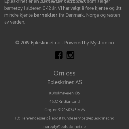
E
pleskrinet er en
barneklær nettbutikk
som selger
barnetøy i alderen 0-12 år. Vi har valgt å føre kjente og litt
mindre kjente
barneklær
fra Danmark, Norge og resten
av verden.
© 2019 Epleskrinet.no - Powered by Mystore.no
Om oss
Epleskrinet AS
Kuholmsveien 105
4632 Kristiansand
Org. nr. 919060743 MVA
Tlf:
Henvendelser på epost kundeservice@epleskrinet.no
noreply@epleskrinet.no