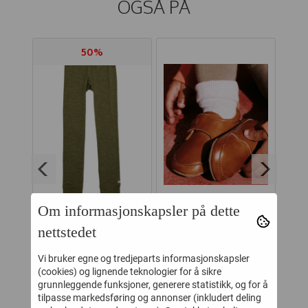
OGSÅ PÅ
50%
Om informasjonskapsler på dette
UE
JOHA LEGGINGS
MELTON
J
nettstedet
 ULL
COLOURFULL MOSS
SKINNTØFFEL
MELANGE
BORRELÅS COGNAC
A
Vi bruker egne og tredjeparts informasjonskapsler
-
124,-
299,-
249,-
(cookies) og lignende teknologier for å sikre
grunnleggende funksjoner, generere statistikk, og for å
Kjøp
Kjøp
tilpasse markedsføring og annonser (inkludert deling