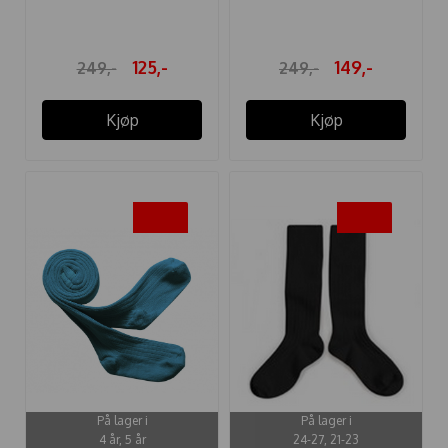
...
SAFARI
125,-
149,-
249,-
249,-
Kjøp
Kjøp
-40%
-40%
På lager i
På lager i
4 år, 5 år
24-27, 21-23