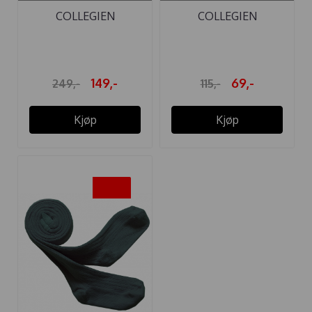
COLLEGIEN
COLLEGIEN
STRØMPEBUKSE ...
KNESTRØMPER SORT
149,-
69,-
249,-
115,-
Kjøp
Kjøp
-40%