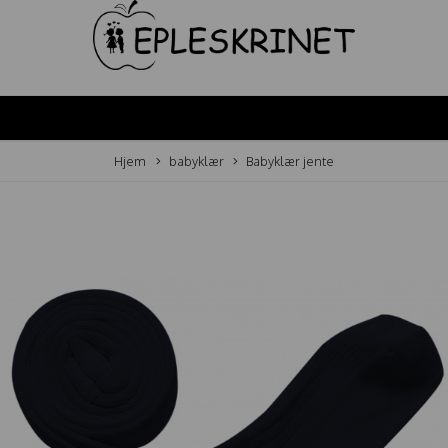
Hjem
babyklær
Babyklær jente