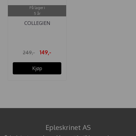
På lager i
5 år
COLLEGIEN
STRØMPEBUKSE
STØVET ...
149,-
249,-
Kjøp
Epleskrinet AS