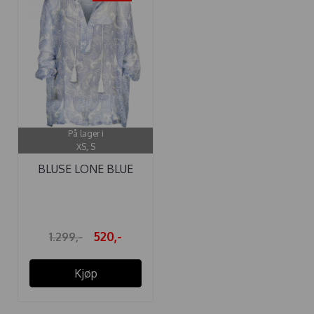
På lager i
XS, S
BLUSE LONE BLUE
PAISLEY
520,-
1.299,-
Kjøp