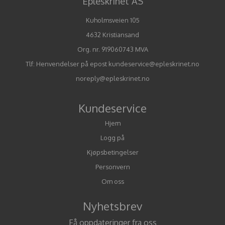
Epleskrinet AS
Kuholmsveien 105
4632 Kristiansand
Org. nr. 919060743 MVA
Tlf:
Henvendelser på epost kundeservice@epleskrinet.no
noreply@epleskrinet.no
Kundeservice
Hjem
Logg på
Kjøpsbetingelser
Personvern
Om oss
Nyhetsbrev
Få oppdateringer fra oss