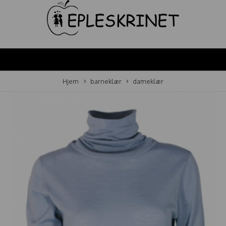
Hjem
barneklær
dameklær