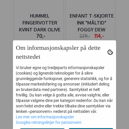
LE
HUMMEL
ENFANT T-SKJORTE
NO
FINGERVOTTER
INK "MÅLTID"
S
KVINT DARK OLIVE
FOGGY DEW
-
70,-
114,-
229,-
Om informasjonskapsler på dette
Kjøp
Kjøp
nettstedet
Vi bruker egne og tredjeparts informasjonskapsler
KUNDER SOM SÅ PÅ DETTE SÅ
(cookies) og lignende teknologier for å sikre
OGSÅ PÅ
grunnleggende funksjoner, generere statistikk, og for å
tilpasse markedsføring og annonser (inkludert deling
av brukerdata med partnere). Samtykket er helt
frivillig. Du kan velge å godta alle, avvise valgfrie, eller
50%
50%
tilpasse valgene dine per kategori nedenfor. Du kan når
som helst endre eller trekke tilbake dine samtykker via
lenken «personvern» nederst på nettsiden vår.
Les mer om informasjonskapsler
Googles retningslinjer for personvern