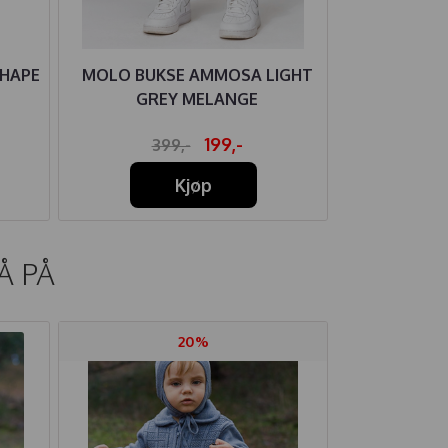
SHAPE
MOLO BUKSE AMMOSA LIGHT
NOA NOA S
GREY MELANGE
DAR
199,-
399,-
40
Kjøp
Å PÅ
20%