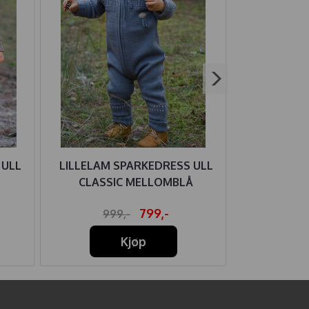
 ULL
LILLELAM SPARKEDRESS ULL
MELTON
CLASSIC MELLOMBLÅ
BORR
799,-
999,-
Kjøp