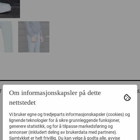
 of Denmark. Elastikk i livet. Buksen er myk og komfortabel.to bl
Om informasjonskapsler på dette
nettstedet
Vi bruker egne og tredjeparts informasjonskapsler (cookies) og
lignende teknologier for å sikre grunnleggende funksjoner,
generere statistikk, og for å tilpasse markedsføring og
annonser (inkludert deling av brukerdata med partnere).
Samtykket er helt frivillig. Du kan velge å godta alle, avvise