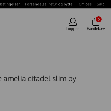
betingelser
Forsendelse, retur og bytte.
Om oss
Salg
0
Logg inn
Handlekurv
 amelia citadel slim by