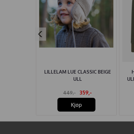
IRE BUKSE
LILLELAM LUE CLASSIC BEIGE
ABY KHAKI
ULL
UL
64,-
359,-
449,-
Kjøp