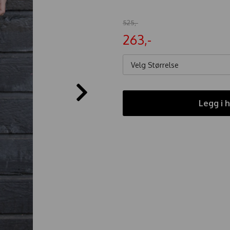
525,-
263,-
Velg Størrelse
Legg i 