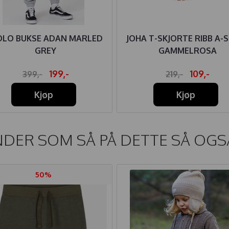
LO BUKSE ADAN MARLED
JOHA T-SKJORTE RIBB A-
GREY
GAMMELROSA
199,-
109,-
399,-
219,-
Kjøp
Kjøp
DER SOM SÅ PÅ DETTE SÅ OGS
50%