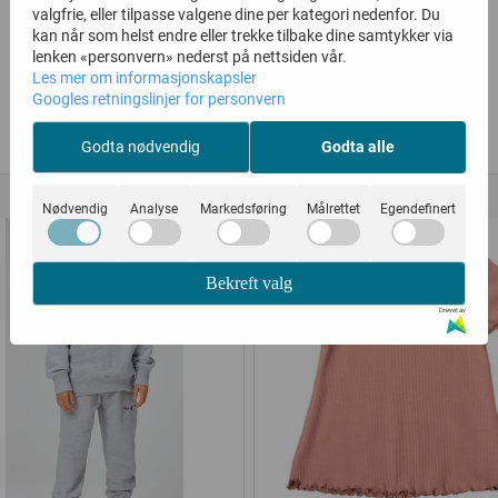
valgfrie, eller tilpasse valgene dine per kategori nedenfor. Du
kan når som helst endre eller trekke tilbake dine samtykker via
lenken «personvern» nederst på nettsiden vår.
Les mer om informasjonskapsler
Googles retningslinjer for personvern
ALTERNATIVE PRODUKTER
Godta nødvendig
Godta alle
50%
50%
Nødvendig
Analyse
Markedsføring
Målrettet
Egendefinert
Bekreft valg
Drevet av