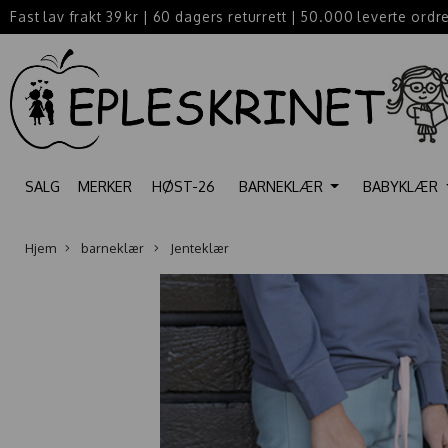
Fast lav frakt 39 kr
|
60 dagers returrett
|
50.000 leverte ordr
SALG
MERKER
HØST-26
BARNEKLÆR
BABYKLÆR
Hjem
barneklær
Jenteklær