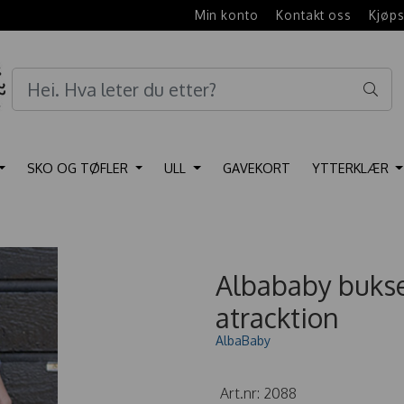
e
Min konto
Kontakt oss
Kjøps
SKO OG TØFLER
ULL
GAVEKORT
YTTERKLÆR
Albababy bukse
atracktion
AlbaBaby
Art.nr:
2088