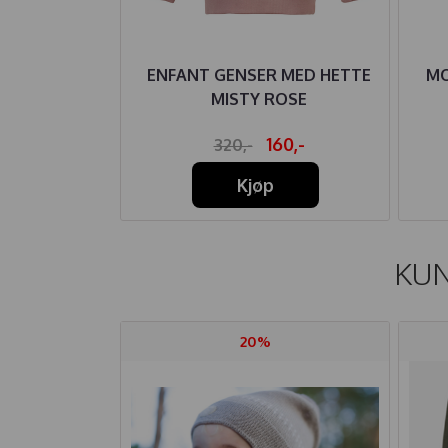
DY OCEANIC
ENFANT GENSER MED HETTE
MO
MISTY ROSE
89,-
160,-
320,-
Kjøp
KUN
20%